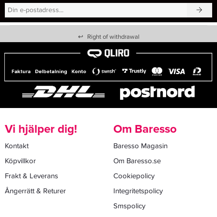
↩
Right of withdrawal
Vi hjälper dig!
Om Baresso
Kontakt
Baresso Magasin
Köpvillkor
Om Baresso.se
Frakt & Leverans
Cookiepolicy
Ångerrätt & Returer
Integritetspolicy
Smspolicy