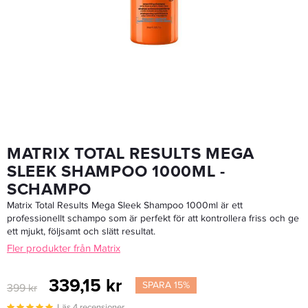
Matrix Food For Soft Detangling Hydrating Conditioner 1000ml - Balsam
399 kr
Rek. pris 649 kr
LÄGG I VARUKORGEN
MATRIX TOTAL RESULTS MEGA
SLEEK SHAMPOO 1000ML -
SCHAMPO
Matrix Total Results Mega Sleek Shampoo 1000ml är ett
professionellt schampo som är perfekt för att kontrollera friss och ge
ett mjukt, följsamt och slätt resultat.
Fler produkter från Matrix
339,15 kr
SPARA 15%
399 kr
Läs 4 recensioner