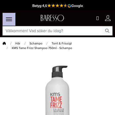
Hem
Hår
Schampo
Torrt & Frissigt
KMS Tame Frizz Shampoo 750ml - Schampo
×
Passar din varukorg
-20%