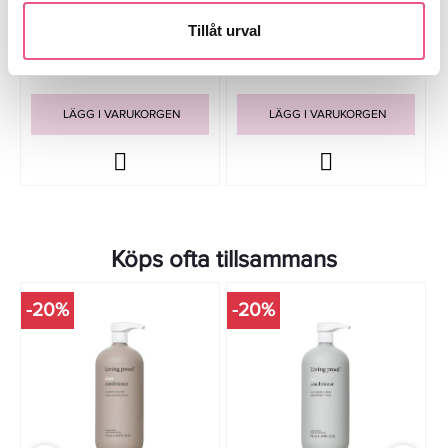
750ml - Schampo
710ml - Schampo
Tillåt urval
439,20 kr
719,20 kr
549 kr
899 kr
LÄGG I VARUKORGEN
LÄGG I VARUKORGEN
Köps ofta tillsammans
-20%
-20%