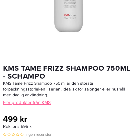
KMS Tame Frizz Conditioner 250ml - Balsam
215,20 kr
269 kr
LÄGG I VARUKORGEN
KMS TAME FRIZZ SHAMPOO 750ML
- SCHAMPO
KMS Tame Frizz Shampoo 750 ml är den största
förpackningsstorleken i serien, idealisk för salonger eller hushåll
med daglig användning.
Fler produkter från KMS
499 kr
Rek. pris 595 kr
Ingen recension