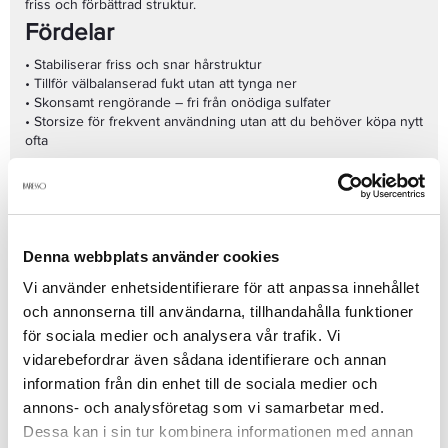
friss och förbättrad struktur.
Fördelar
• Stabiliserar friss och snar hårstruktur
• Tillför välbalanserad fukt utan att tynga ner
• Skonsamt rengörande – fri från onödiga sulfater
• Storsize för frekvent användning utan att du behöver köpa nytt
ofta
Viktiga egenskaper
• Volym: 750 ml – ekonomiskt och hållbart alternativ
• Passar: frissigt, tjockt, behandlat eller värmestyling-utsatt hår
• Resultat: följsamt, rent och välkontrollerat hår med
Denna webbplats använder cookies
professionellt resultat
Se mer
Vi använder enhetsidentifierare för att anpassa innehållet
och annonserna till användarna, tillhandahålla funktioner
för sociala medier och analysera vår trafik. Vi
vidarebefordrar även sådana identifierare och annan
Produktdetaljer
information från din enhet till de sociala medier och
annons- och analysföretag som vi samarbetar med.
Dessa kan i sin tur kombinera informationen med annan