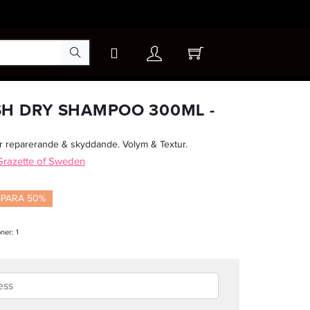
×
H DRY SHAMPOO 300ML -
 reparerande & skyddande. Volym & Textur.
 Grazette of Sweden
SPARA 50%
oner:
1