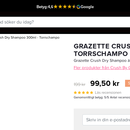
ush Dry Shampoo 300ml - Torrschampo
Passar din varukorg
GRAZETTE CRUS
TORRSCHAMPO
Grazette Crush Dry Shampoo är
Fler produkter från Crush By
99,50 kr
199 kr
Läs recensionen
Genomsnittligt betyg:
5
/5 Antal recensi