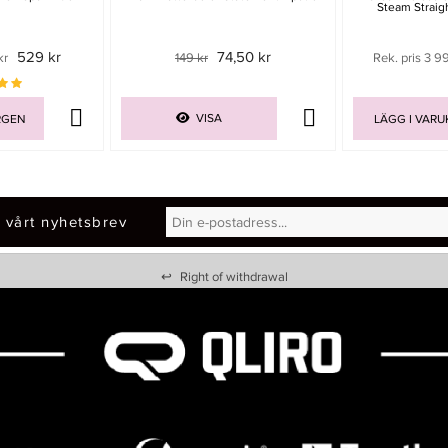
Steam Straigh
529 kr
74,50 kr
kr
149 kr
Rek. pris 3 9
VISA
RGEN
LÄGG I VAR
 vårt nyhetsbrev
↩
Right of withdrawal