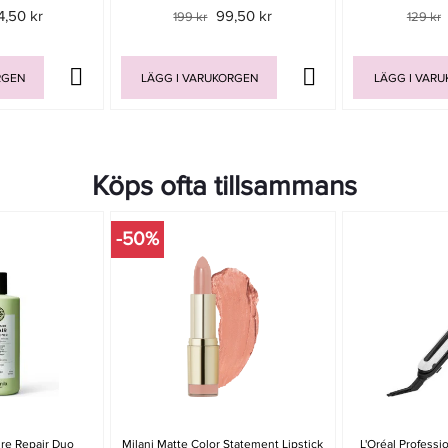
4,50 kr
99,50 kr
199 kr
129 kr
RGEN
LÄGG I VARUKORGEN
LÄGG I VAR
Köps ofta tillsammans
-50%
ure Repair Duo
Milani Matte Color Statement Lipstick
L'Oréal Profess