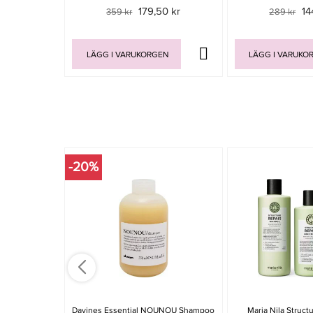
179,50 kr
14
359 kr
289 kr
LÄGG I VARUKORGEN
LÄGG I VARUKO
-20%
Davines Essential NOUNOU Shampoo
Maria Nila Struct