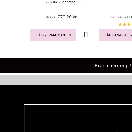
- 250ml - Schampo
279,20 kr
349 kr
Rek. pris 638 
LÄGG I VARUKORGEN
LÄGG I VARUKO
Prenumerera på