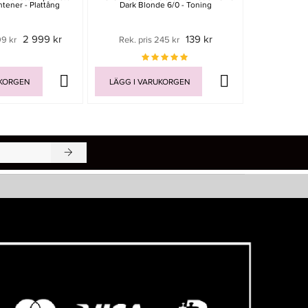
tener - Plattång
Dark Blonde 6/0 - Toning
Boar & Nylon 
2 999 kr
139 kr
99 kr
Rek. pris 245 kr
199 
UKORGEN
LÄGG I VARUKORGEN
LÄGG I V