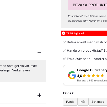
BEVAKA PRODUKT
Vi skickar ett meddelande så fort
du samtidigt att vi lagrar din e-po
Grazette Crush Spray Conditioner Moisture 200ml - Balsamspray
Tillfälligt slut
✅ Betala enkelt med Swish o
197 kr
✅ Har du en produktfråga? Sta
LÄGG I VARUKORGEN
✅ Frakt 29kr när du handlar 
ampo som ger volym, matt
eringar. Verkar även
Finns i:
Fynda
Hår
Schampo