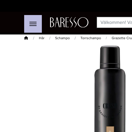
Hem
Hår
Schampo
Torrschampo
Grazette Cr