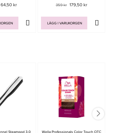
64,50 kr
179,50 kr
359 kr
UKORGEN
LÄGG I VARUKORGEN
LÄGG I V
-15%
ionnel Steampod 3.0
Wella Professionals Color Touch OTC
Olivia Garden