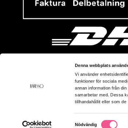
Denna webbplats använde
Vi använder enhetsidentifie
Vi hjälper dig!
Om Ba
funktioner för sociala medi
Kontakt
Baresso 
annan information från din
Köpvillkor
Om Bares
samarbetar med. Dessa kan
Frakt & Leverans
Cookiepol
tillhandahållit eller som d
Ångerrätt & Returer
Integritets
Smspolicy
Samtyckesval
Nödvändig