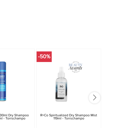
-50%
200ml Dry Shampoo
R+Co Spiritualized Dry Shampoo Mist
Elements Veg
ml - Torrschampo
119ml - Torrschampo
T