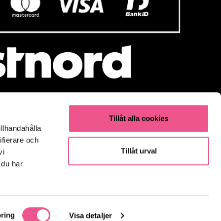
Tillåt alla cookies
illhandahålla
Populärt
ifierare och
Olaplex
Tillåt urval
vi
Kevin Murphy
 du har
K18
Elverktyg & Klippmaskiner
Parfym
Fynda
ring
Visa detaljer