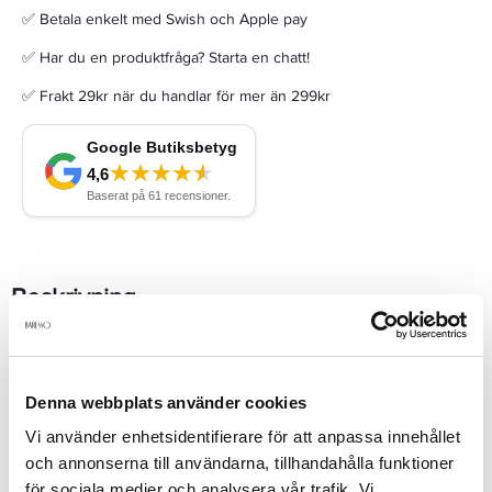
✅ Betala enkelt med Swish och Apple pay
✅ Har du en produktfråga? Starta en chatt!
✅ Frakt 29kr när du handlar för mer än 299kr
Beskrivning
Sebastian Penetraitt ShampooDet är de grundläggande
byggstenarna som gör att du kan luta dig tillbaka. Som gör att du
Denna webbplats använder cookies
kan andas ut och som eliminerar all stress. Till hårets
undsättning är Penetraitt; påtagligt stärkande och
Vi använder enhetsidentifierare för att anpassa innehållet
reparerande.Aktiva ingredienser som tränger in i håret och
och annonserna till användarna, tillhandahålla funktioner
reparerar skador och minimerar stress, ger superstark och
silkeslen känsla och skyddar färgat hår.AnvändningPenetraitt
Se mer
för sociala medier och analysera vår trafik. Vi