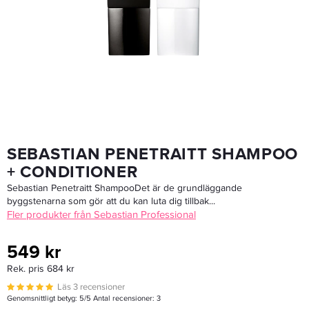
Maria Nila Pure Volume Duo
568 kr
Rek. pris 638 kr
LÄGG I VARUKORGEN
SEBASTIAN PENETRAITT SHAMPOO
+ CONDITIONER
Sebastian Penetraitt ShampooDet är de grundläggande
byggstenarna som gör att du kan luta dig tillbak...
Fler produkter från Sebastian Professional
549 kr
Rek. pris 684 kr
Läs 3 recensioner
Genomsnittligt betyg:
5
/5 Antal recensioner:
3