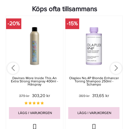
Köps ofta tillsammans
-20%
-15%
-
Davines More Inside This An
Olaplex No.4P Blonde Enhancer
Extra Strong Hairspray 400ml -
Toning Shampoo 250ml -
Hårspray
Schampo
303,20 kr
313,65 kr
379 kr
369 kr
LÄGG I VARUKORGEN
LÄGG I VARUKORGEN