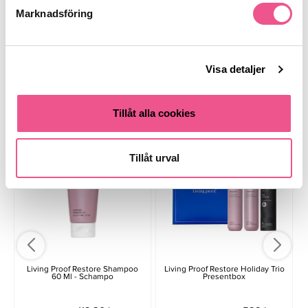
Marknadsföring
Finns i:
Hår
Schampo
Torrt & Frissigt
Skadat & Behandlat
Visa detaljer
Liknande produkter
Tillåt alla cookies
-20%
Tillåt urval
Living Proof Restore Shampoo
Living Proof Restore Holiday Trio
60 Ml - Schampo
Presentbox