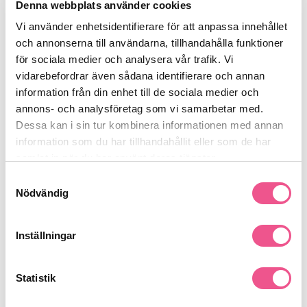
Denna webbplats använder cookies
Fördelar med Living Proof Restore Shampoo:
Rengör skonsamt utan att torka ut
Vi använder enhetsidentifierare för att anpassa innehållet
Reparera och stärka skadat och torrt hår
och annonserna till användarna, tillhandahålla funktioner
Återfuktar på djupet och ger mjukt, följsamt hår
för sociala medier och analysera vår trafik. Vi
Minskar hårbrott och kluvna toppar
vidarebefordrar även sådana identifierare och annan
Sulfat- och parabenfri formula, säker för färgat hår
information från din enhet till de sociala medier och
annons- och analysföretag som vi samarbetar med.
Användning:
Massera in i vått hår, arbeta upp ett lödder och
Dessa kan i sin tur kombinera informationen med annan
skölj noggrant. Använd tillsammans med Restore Conditioner för
information som du har tillhandahållit eller som de har
bästa reparerande effekt.
samlat in när du har använt deras tjänster.
Se mer
Samtyckesval
Nödvändig
Produktdetaljer
Inställningar
Recensioner
Statistik