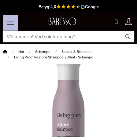
Hem
Hår
Schampo
Skadat & Behandlat
Living Proof Restore Shampoo 236ml - Schampo
×
Passar din varukorg
-20%