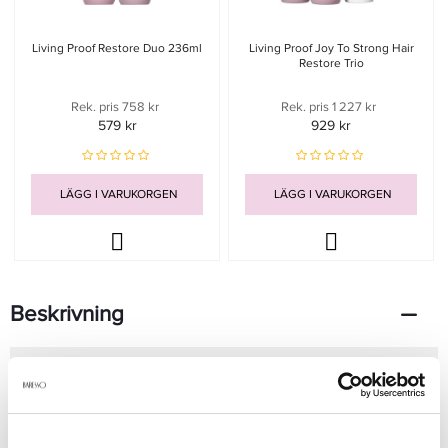
Living Proof Restore Duo 236ml
Living Proof Joy To Strong Hair
Restore Trio
Rek. pris 758 kr
Rek. pris 1 227 kr
579 kr
929 kr
LÄGG I VARUKORGEN
LÄGG I VARUKORGEN
Beskrivning
Den avancerade formulan stärker hårstråna, minskar risken för
brott och återställer hårets naturliga mjukhet och glans.
Detta schampo är perfekt för dig som vill ge nytt liv åt trött och
skadat hår och samtidigt skydda det mot framtida skador.