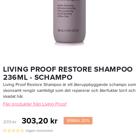
Living Proof Restore Conditioner 236 Ml - Balsam
303,20 kr
379 kr
LÄGG I VARUKORGEN
LIVING PROOF RESTORE SHAMPOO
236ML - SCHAMPO
Living Proof Restore Shampoo är ett återuppbyggande schampo som
skonsamt rengör samtidigt som det reparerar och återfuktar torrt och
skadat hår.
Fler produkter från Living Proof
303,20 kr
SPARA 20%
379 kr
Ingen recension