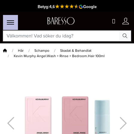
Hem
Hår
Schampo
Skadat & Behandlat
Kevin Murphy Angel.Wash + Rinse + Bedroom.Hair 100ml
×
Passar din varukorg
-20%