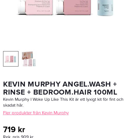
Kevin Murphy Session Spray Flex 400ml - Hårspray
284 kr
355 kr
LÄGG I VARUKORGEN
KEVIN MURPHY ANGEL.WASH +
RINSE + BEDROOM.HAIR 100ML
Kevin Murphy I Woke Up Like This Kit är ett lyxigt kit för fint och
skadat hår.
Fler produkter från Kevin Murphy
719 kr
Rek. pris 909 kr