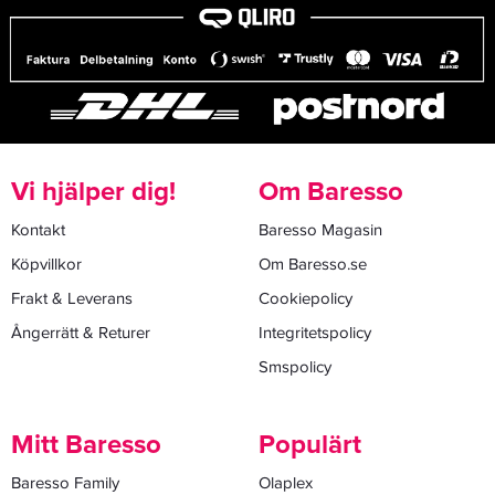
Vi hjälper dig!
Om Baresso
Kontakt
Baresso Magasin
Köpvillkor
Om Baresso.se
Frakt & Leverans
Cookiepolicy
Ångerrätt & Returer
Integritetspolicy
Smspolicy
Mitt Baresso
Populärt
Baresso Family
Olaplex