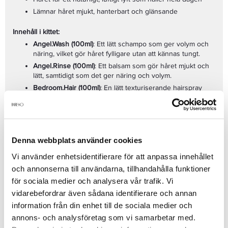
Lämnar håret mjukt, hanterbart och glänsande
Innehåll i kittet:
Angel.Wash (100ml)
: Ett lätt schampo som ger volym och
näring, vilket gör håret fylligare utan att kännas tungt.
Angel.Rinse (100ml)
: Ett balsam som gör håret mjukt och
lätt, samtidigt som det ger näring och volym.
Bedroom.Hair (100ml)
: En lätt texturiserande hairspray
som ger volym, textur och en flexibel hållbarhet för en
rörig, avslappnad look.
Nyckelingredienser:
Silk Amino Acids
– stärker och återfuktar hårstråna
samtidigt som det ger volym
Denna webbplats använder cookies
Rice Bran Extract
– ger näring och skyddar håret,
Vi använder enhetsidentifierare för att anpassa innehållet
samtidigt som det bibehåller glans
och annonserna till användarna, tillhandahålla funktioner
Pro-Vitamin B5
– förbättrar hårets struktur och ger extra
för sociala medier och analysera vår trafik. Vi
glans
vidarebefordrar även sådana identifierare och annan
Glycerin
– bibehåller hårets fuktbalans och gör det
Användning:
hanterbart
information från din enhet till de sociala medier och
Angel.Wash
: Massera in i fuktigt hår och skapa ett rikt
annons- och analysföretag som vi samarbetar med.
lödder. Skölj noggrant.