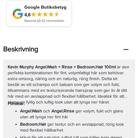
Beskrivning
Kevin Murphy Angel.Wash + Rinse + Bedroom.Hair 100ml
är den
perfekta kombinationen för fint, volymfattigt hår som behöver
extra omsorg, näring och en naturlig, rörig finish. Detta kit
består av ett schampo och balsam som ger volym och fukt,
tillsammans med en texturiserande hairspray som ger liv åt ditt
hår med en avslappnad och flexibel hållbarhet. Idealisk för att
skapa en fyllig och luftig look utan att tynga ner håret.
Fördelar:
Angel.Wash
och
Angel.Rinse
ger volym, fukt och glans
utan att tynga ner fint hår
Bedroom.Hair
ger textur och en avslappnad, rörig look
med flexibel hållbarhet
Håret får ett naturligt, luftigt lyft som håller hela dagen