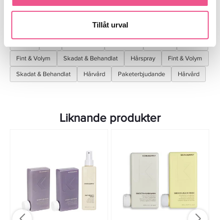
Tillåt urval
Finns i:
Fynda
Hår
Kampanjer
Schampo
Balsam
Styling
Fint & Volym
Skadat & Behandlat
Hårspray
Fint & Volym
Skadat & Behandlat
Hårvård
Paketerbjudande
Hårvård
Liknande produkter