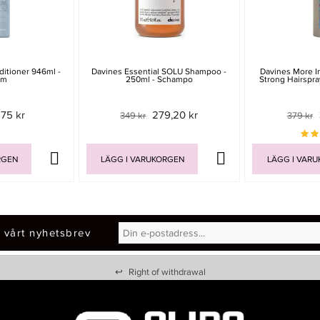
itioner 946ml -
Davines Essential SOLU Shampoo -
Davines More In
am
250ml - Schampo
Strong Hairspra
75 kr
279,20 kr
349 kr
379 kr
RGEN
LÄGG I VARUKORGEN
LÄGG I VAR
 vårt nyhetsbrev
↩
Right of withdrawal