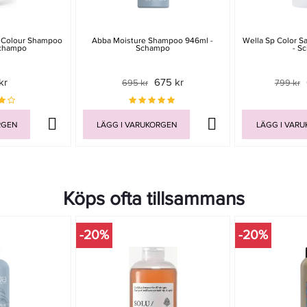
s Colour Shampoo
Abba Moisture Shampoo 946ml -
Wella Sp Color 
Schampo
Schampo
- S
kr
675 kr
695 kr
799 kr
RGEN
LÄGG I VARUKORGEN
LÄGG I VAR
Köps ofta tillsammans
-20%
-20%