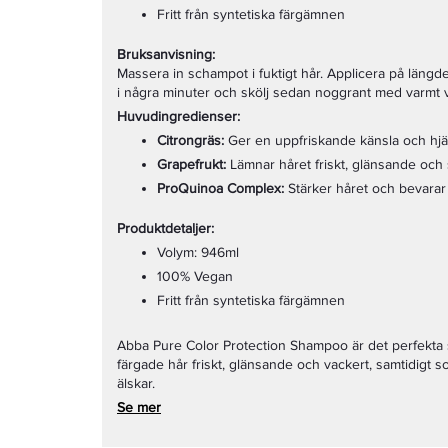
Fritt från syntetiska färgämnen
Bruksanvisning:
Massera in schampot i fuktigt hår. Applicera på längdern
i några minuter och skölj sedan noggrant med varmt v
Huvudingredienser:
Citrongräs:
Ger en uppfriskande känsla och hjälpe
Grapefrukt:
Lämnar håret friskt, glänsande och 
ProQuinoa Complex:
Stärker håret och bevarar f
Produktdetaljer:
Volym: 946ml
100% Vegan
Fritt från syntetiska färgämnen
Abba Pure Color Protection Shampoo är det perfekta sc
färgade hår friskt, glänsande och vackert, samtidigt 
älskar.
Se mer