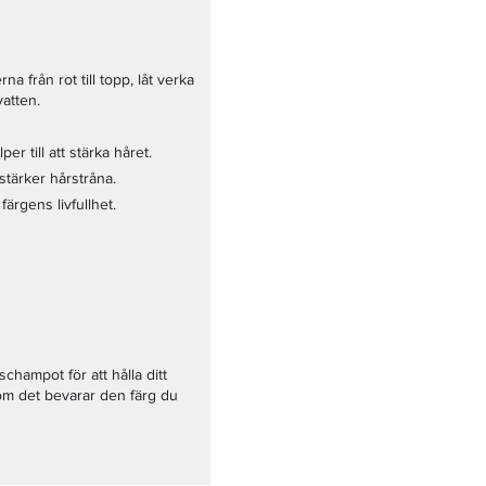
a från rot till topp, låt verka
atten.
r till att stärka håret.
stärker hårstråna.
ärgens livfullhet.
hampot för att hålla ditt
som det bevarar den färg du