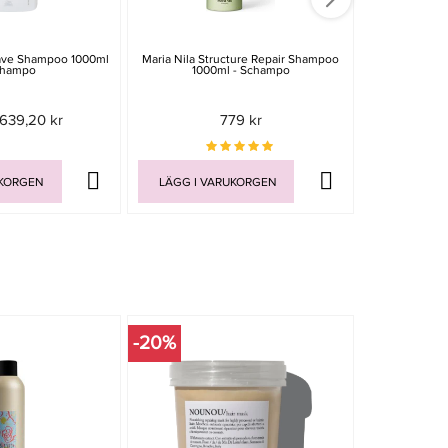
Save Shampoo 1000ml
Maria Nila Structure Repair Shampoo
Goldwell Dual
champo
1000ml - Schampo
Shampoo
639,20 kr
779 kr
Rek. pri
UKORGEN
LÄGG I VARUKORGEN
LÄGG I V
-20%
-20%