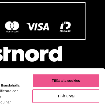
Tillåt alla cookies
illhandahålla
Populärt
ifierare och
Olaplex
Tillåt urval
vi
Kevin Murphy
 du har