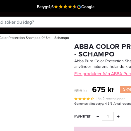
Color Protection Shampoo 946ml - Schampo
Passar din varukorg
ABBA COLOR P
- SCHAMPO
Abba Pure Color Protection Sh
använder naturens helande kraft
Fler produkter från ABBA Pur
675 kr
SPA
695 kr
Läs 2 recensioner
Genomsnittligt betyg:
4.5
/5 Antal recen
−
+
KVANTITET