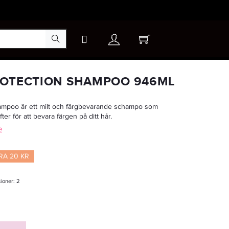
×
ROTECTION SHAMPOO 946ML
ampoo är ett milt och färgbevarande schampo som
-20%
er för att bevara färgen på ditt hår.
e
RA 20 KR
sioner:
2