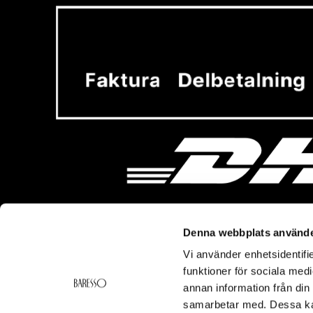
Denna webbplats använde
Vi använder enhetsidentifie
Vi hjälper dig!
Om Ba
funktioner för sociala medi
Kontakt
Baresso 
annan information från din
Köpvillkor
Om Bares
samarbetar med. Dessa kan