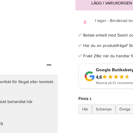
LÄGG I VARUKORGEN
I lager - Beräknad le
✅ Betala enkelt med Swish o
Abba Pure Moisture Conditioner 236ml - Balsam
✅ Har du en produktfråga? Sta
239 kr
259 kr
✅ Frakt 29kr när du handlar 
LÄGG I VARUKORGEN
rfekt för färgat eller kemiskt
Finns i:
iskt behandlat hår
Hår
Schampo
Övriga
ng