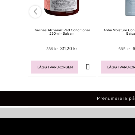
Davines Alchemic Red Conditioner
Abba Moisture Cond
250ml - Balsam
Bals
311,20 kr
6
389 kr
695 kr
LÄGG I VARUKORGEN
LÄGG I VARUKO
Prenumerera på