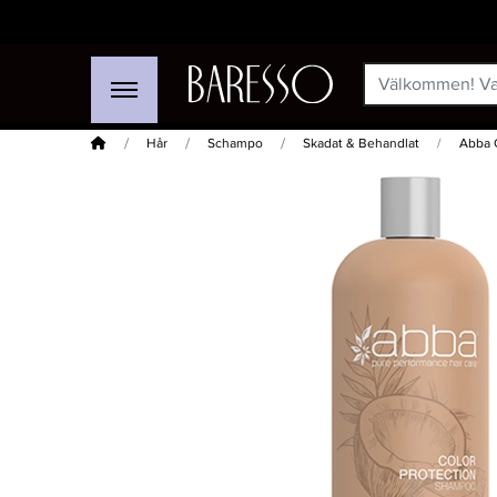
Hem
Hår
Schampo
Skadat & Behandlat
Abba 
-8%