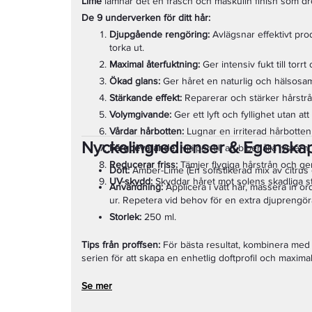
Lime
lämnar det en fräsch och maskulin finish som drö
De 9 underverken för ditt hår:
Djupgående rengöring:
Avlägsnar effektivt pro
torka ut.
Maximal återfuktning:
Ger intensiv fukt till torrt 
Ökad glans:
Ger håret en naturlig och hälsosam
Stärkande effekt:
Reparerar och stärker hårstråna
Volymgivande:
Ger ett lyft och fyllighet utan att
Vårdar hårbotten:
Lugnar en irriterad hårbotten
Nyckelingredienser & Egenska
Färgbevarande:
Hjälper till att bibehålla lystern
Reducerar friss:
Tämjer flygiga hårstrån och ger 
Doft:
Amber-Lime (En sofistikerad mix av citrus
UV-skydd:
Skyddar håret mot solens skadliga str
Användning:
Applicera i vått hår, massera in ord
ur. Repetera vid behov för en extra djuprengör
Storlek:
250 ml.
Tips från proffsen:
För bästa resultat, kombinera med
serien för att skapa en enhetlig doftprofil och maximal
Se mer