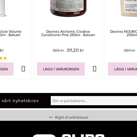
olute Volume
Davines Alchemic Creative
Davines NOUNOU
0ml - Balsam
Conditioner Pink 250ml - Balsam
250ml
kr
311,20 kr
389 kr
389 kr
RGEN
LÄGG I VARUKORGEN
LÄGG I VAR
 vårt nyhetsbrev
↩
Right of withdrawal