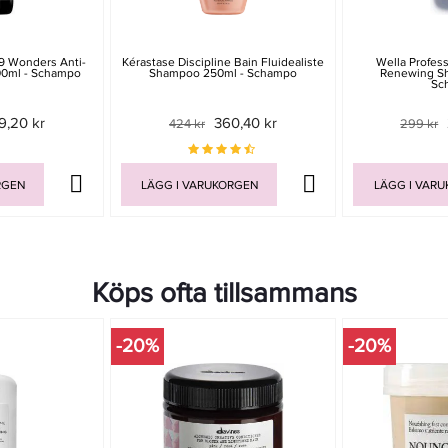
9 Wonders Anti-
Kérastase Discipline Bain Fluidealiste
Wella Profes
00ml - Schampo
Shampoo 250ml - Schampo
Renewing S
Sc
9,20 kr
360,40 kr
424 kr
299 kr
RGEN
LÄGG I VARUKORGEN
LÄGG I VAR
Köps ofta tillsammans
-20%
-20%