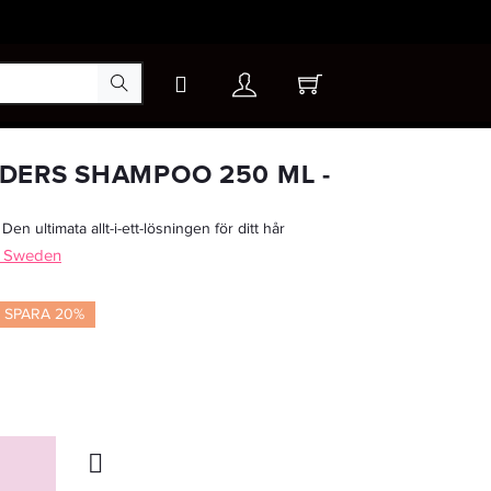
×
DERS SHAMPOO 250 ML -
ultimata allt-i-ett-lösningen för ditt hår
-20%
of Sweden
SPARA 20%