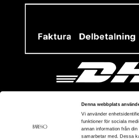
Denna webbplats använde
Vi använder enhetsidentifie
Vi hjälper dig!
Om Ba
funktioner för sociala medi
Kontakt
Baresso 
annan information från din
Köpvillkor
Om Bares
samarbetar med. Dessa kan