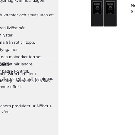
jer sig kvar hela dagen.
N
S
duktrester och smuts utan att
och livlöst hår.
 lyster.
 från rot till topp.
 tynga ner.
 och motverkar torrhet.
per
 i färgat hår längre.
bättre kontroll.
 och varm bärnsten).
ålar och yttre påfrestningar.
entligt i hårbotten och skölj
ande effekt.
 andra produkter ur Nõberu-
 vård.