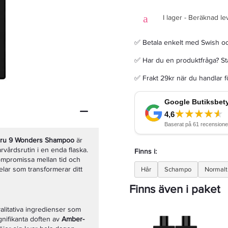
I lager - Beräknad le
✅ Betala enkelt med Swish o
✅ Har du en produktfråga? Sta
Davines Naturaltech Renewing Conditioning Treatment 250ml
✅ Frakt 29kr när du handlar 
287,20 kr
359 kr
LÄGG I VARUKORGEN
ru 9 Wonders Shampoo
är
rvårdsrutin i en enda flaska.
Finns i:
mpromissa mellan tid och
elar som transformerar ditt
Hår
Schampo
Normalt
Finns även i paket
alitativa ingredienser som
gnifikanta doften av
Amber-