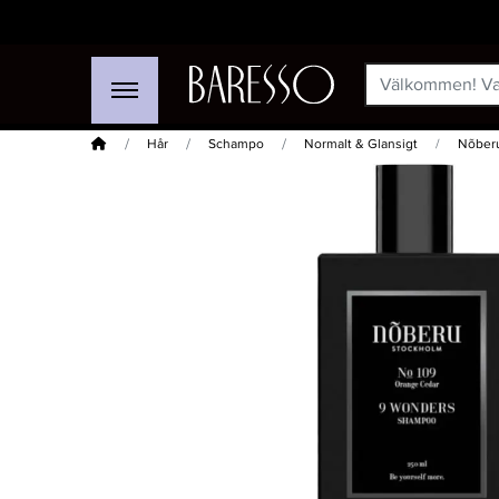
Hem
Hår
Schampo
Normalt & Glansigt
Nõber
-20%