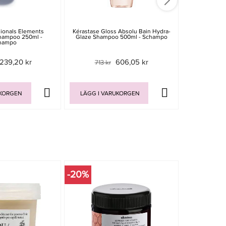
sionals Elements
Kérastase Gloss Absolu Bain Hydra-
IdHAIR Sensi
hampoo 250ml -
Glaze Shampoo 500ml - Schampo
100
hampo
239,20 kr
606,05 kr
713 kr
695 
UKORGEN
LÄGG I VARUKORGEN
LÄGG I V
-20%
-30%