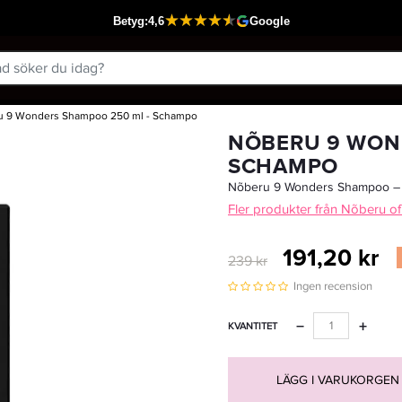
u 9 Wonders Shampoo 250 ml - Schampo
Passar din varukorg
NÕBERU 9 WON
SCHAMPO
Nõberu 9 Wonders Shampoo – Den 
Fler produkter från Nõberu 
191,20 kr
239 kr
Ingen recension
−
+
KVANTITET
LÄGG I VARUKORGEN