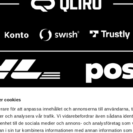
r cookies
rare för att anpassa innehållet och annonserna till användarna, t
resso
Mitt Baresso
er och analysera vår trafik. Vi vidarebefordrar även sådana ident
Magasin
Baresso Family
 enhet till de sociala medier och annons- och analysföretag som 
so.se
Mitt konto
 i sin tur kombinera informationen med annan information som