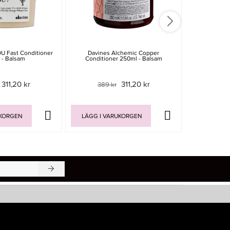
 Fast Conditioner
Davines Alchemic Copper
Davines 
 - Balsam
Conditioner 250ml - Balsam
Conditioner
311,20 kr
311,20 kr
389 kr
389 
UKORGEN
LÄGG I VARUKORGEN
LÄGG I V