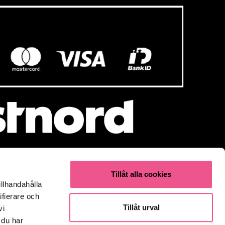
Tillåt alla cookies
illhandahålla
Populärt
ifierare och
Olaplex
Tillåt urval
vi
Kevin Murphy
 du har