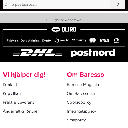
↩
Right of withdrawal
Vi hjälper dig!
Om Baresso
Kontakt
Baresso Magasin
Köpvillkor
Om Baresso.se
Frakt & Leverans
Cookiepolicy
Ångerrätt & Returer
Integritetspolicy
Smspolicy