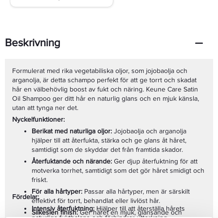
Beskrivning
Formulerat med rika vegetabiliska oljor, som jojobaolja och
arganolja, är detta schampo perfekt för att ge torrt och skadat
hår en välbehövlig boost av fukt och näring. Keune Care Satin
Oil Shampoo ger ditt hår en naturlig glans och en mjuk känsla,
utan att tynga ner det.
Nyckelfunktioner:
Berikat med naturliga oljor:
Jojobaolja och arganolja
hjälper till att återfukta, stärka och ge glans åt håret,
samtidigt som de skyddar det från framtida skador.
Återfuktande och närande:
Ger djup återfuktning för att
motverka torrhet, samtidigt som det gör håret smidigt och
friskt.
För alla hårtyper:
Passar alla hårtyper, men är särskilt
Fördelar:
effektivt för torrt, behandlat eller livlöst hår.
Intensiv återfuktning:
Hjälper till att återställa hårets
Silkeslen finish:
Ger håret en mjuk, glänsande och
naturliga fuktbalans och förhindrar uttorkning.