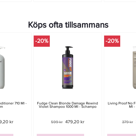
Köps ofta tillsammans
-20%
-20%
nditioner 710 Ml -
Fudge Clean Blonde Damage Rewind
Living Proof No F
am
Violet Shampoo 1000 Ml - Schampo
Ml -
9,20 kr
479,20 kr
599 kr
379 kr