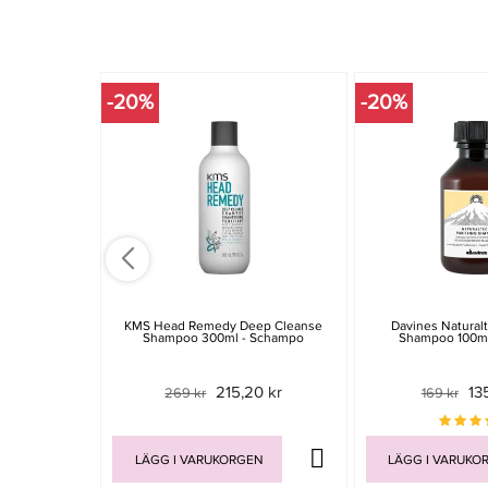
-20%
-20%
KMS Head Remedy Deep Cleanse
Davines Naturalt
Shampoo 300ml - Schampo
Shampoo 100ml
215,20 kr
13
269 kr
169 kr
LÄGG I VARUKORGEN
LÄGG I VARUKO