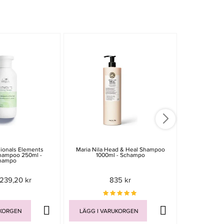
sionals Elements
Maria Nila Head & Heal Shampoo
Schwarzkopf P
hampoo 250ml -
1000ml - Schampo
Bondfinity Pu
hampo
239,20 kr
835 kr
UKORGEN
LÄGG I VARUKORGEN
LÄGG I V