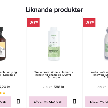
Liknande produkter
-20%
-20%
ech Purifying
Wella Professionals Elements
Wella Profes
 - Schampo
Renewing Shampoo 1000ml -
Renewing S
Schampo
Sc
5,20 kr
588 kr
735 kr
299 kr
RGEN
LÄGG I VARUKORGEN
LÄGG I VAR