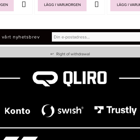
RGEN
LÄGG I VARUKORGEN
LÄGG I VAR
 vårt nyhetsbrev
↩
Right of withdrawal