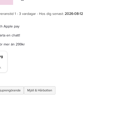
veranstid 1 - 3 vardagar - Hos dig senast:
2026-08-12
ch Apple pay
rta en chatt!
för mer än 299kr
Djuprengörande
Mjäll & Hårbotten