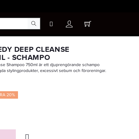
×
EDY DEEP CLEANSE
L - SCHAMPO
e Shampoo 750ml är ett djuprengörande schampo
-20%
gda stylingprodukter, excessivt sebum och föroreningar.
RA 20%