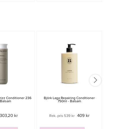
-20%
rizz Conditioner 236
Björk Laga Repairing Conditioner
Living Pr
 Balsam
750ml - Balsam
Condition
303,20 kr
409 kr
Rek. pris 539 kr
379 