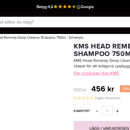
d Remedy Deep Cleanse Shampoo 750ml - Schampo
Passar din varukorg
KMS HEAD REM
SHAMPOO 750M
KMS Head Remedy Deep Cleans
skapat för att avlägsna uppbyg
Fler produkter från KMS
456 kr
SPA
570 kr
Ingen recension
−
+
KVANTITET
LÄGG I VARUKORGEN