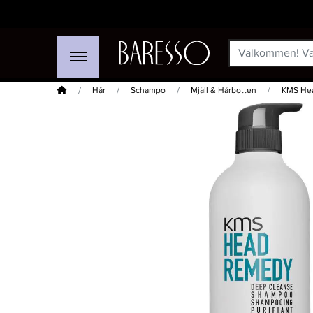
Hem
Hår
Schampo
Mjäll & Hårbotten
KMS Hea
-20%