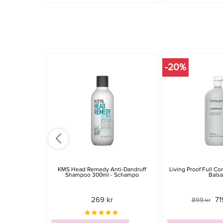
-20%
KMS Head Remedy Anti-Dandruff
Living Proof Full Co
Shampoo 300ml - Schampo
Bals
269 kr
71
899 kr