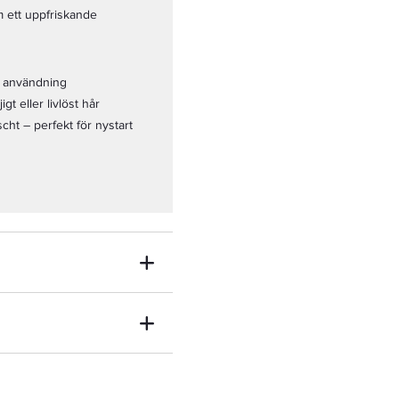
m ett uppfriskande
g användning
igt eller livlöst hår
scht – perfekt för nystart