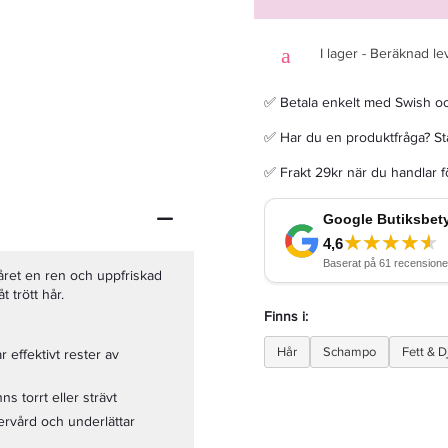
I lager - Beräknad le
✅ Betala enkelt med Swish o
KMS Moist Repair Cleansing Conditioner 275ml - Balsam
✅ Har du en produktfråga? Sta
✅ Frakt 29kr när du handlar 
239,20 kr
299 kr
LÄGG I VARUKORGEN
ret en ren och uppfriskad
t trött hår.
Finns i:
Hår
Schampo
Fett & 
 effektivt rester av
ns torrt eller strävt
ervård och underlättar