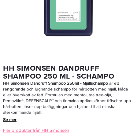
Davines Essential DEDE Conditioner - 250ml - Balsam
311,20 kr
389 kr
LÄGG I VARUKORGEN
HH SIMONSEN DANDRUFF
SHAMPOO 250 ML - SCHAMPO
HH Simonsen Dandruff Shampoo 250ml - Mjällschampo
är ett
rengörande och lugnande schampo för hårbotten med mjäll, klåda
eller överskott av fett. Formulan med mentol, tea tree-olja,
Pentavitin®, DEFENSCALP™ och finmalda aprikoskärnor fräschar upp
hårbotten, löser upp beläggningar och hjälper till att minska
återkommande mjäll.
Se mer
Fler produkter från HH Simonsen