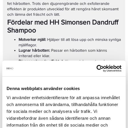
fet hårbotten. Trots den djuprengörande och exfolierande
effekten är produkten utvecklad för att rengöra håret skonsamt
och lämna det fräscht och lätt.
Fördelar med HH Simonsen Dandruff
Shampoo
Motverkar mjäll:
Hjälper till att lösa upp och minska synliga
mjällflagor.
Lugnar hårbotten:
Passar en hårbotten som känns
irriterad eller kliar.
Djuprengörande effekt:
Avlägsnar talg, smuts och
produktbeläggningar.
Med tea tree-olja:
Ger en rengörande och uppfriskande
Användning
hårbottenkänsla.
Svalkande mentol:
Fräschar upp och ger en behagligt
Applicera schampot i vått hår och massera försiktigt in det i
Denna webbplats använder cookies
kylande effekt.
hårbotten med fingertopparna. Låt de exfolierande
Exfolierande aprikoskärnor:
Masserar hårbotten och
Vi använder enhetsidentifierare för att anpassa innehållet
aprikoskärnorna arbeta över hårbotten utan att skrubba hårt.
hjälper till att lossa beläggningar.
och annonserna till användarna, tillhandahålla funktioner
Låt gärna schampot verka i ett par minuter och skölj därefter
Med Pentavitin®:
Bidrar till att skydda och återfukta
noggrant. Upprepa vid behov. Anpassa användningsfrekvensen
hårbotten.
för sociala medier och analysera vår trafik. Vi
efter hårbottens behov och minska användningen om hårbotten
Med DEFENSCALP™:
Hjälper till att lugna och vårda en
vidarebefordrar även sådana identifierare och annan
känns torr eller känslig.
hårbotten i obalans.
information från din enhet till de sociala medier och
För torr eller fet hårbotten:
Passar flera typer av mjäll- och