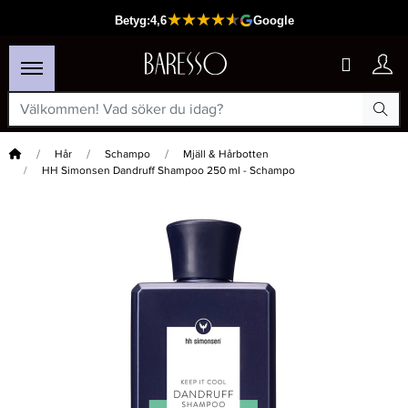
Hem
Hår
Schampo
Mjäll & Hårbotten
HH Simonsen Dandruff Shampoo 250 ml - Schampo
×
Passar din varukorg
-20%