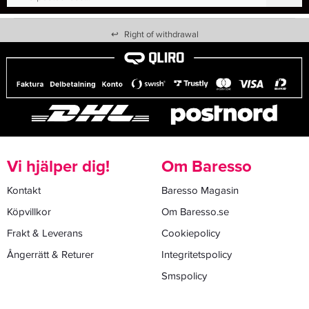
↩
Right of withdrawal
Vi hjälper dig!
Om Baresso
Kontakt
Baresso Magasin
Köpvillkor
Om Baresso.se
Frakt & Leverans
Cookiepolicy
Ångerrätt & Returer
Integritetspolicy
Smspolicy