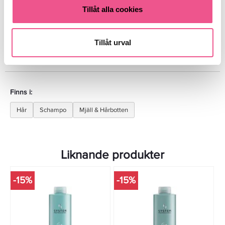
Tillåt alla cookies
Produktdetaljer
Tillåt urval
Recensioner
Finns i:
Hår
Schampo
Mjäll & Hårbotten
Liknande produkter
-15%
-15%