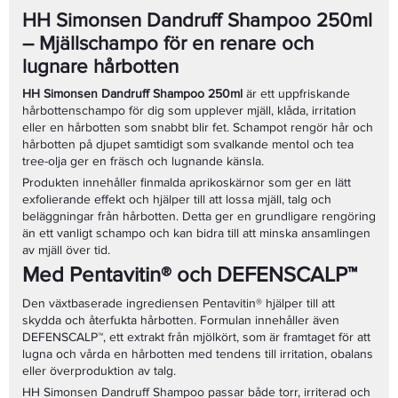
HH Simonsen Dandruff Shampoo 250ml
– Mjällschampo för en renare och
lugnare hårbotten
HH Simonsen Dandruff Shampoo 250ml
är ett uppfriskande
hårbottenschampo för dig som upplever mjäll, klåda, irritation
eller en hårbotten som snabbt blir fet. Schampot rengör hår och
hårbotten på djupet samtidigt som svalkande mentol och tea
tree-olja ger en fräsch och lugnande känsla.
Produkten innehåller finmalda aprikoskärnor som ger en lätt
exfolierande effekt och hjälper till att lossa mjäll, talg och
beläggningar från hårbotten. Detta ger en grundligare rengöring
än ett vanligt schampo och kan bidra till att minska ansamlingen
av mjäll över tid.
Med Pentavitin® och DEFENSCALP™
Den växtbaserade ingrediensen Pentavitin® hjälper till att
skydda och återfukta hårbotten. Formulan innehåller även
DEFENSCALP™, ett extrakt från mjölkört, som är framtaget för att
lugna och vårda en hårbotten med tendens till irritation, obalans
eller överproduktion av talg.
HH Simonsen Dandruff Shampoo passar både torr, irriterad och