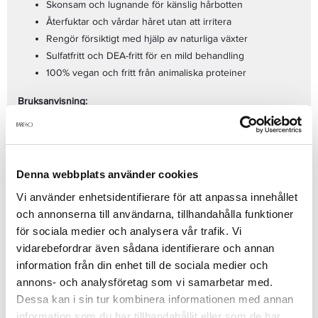
Skonsam och lugnande för känslig hårbotten
Återfuktar och vårdar håret utan att irritera
Rengör försiktigt med hjälp av naturliga växter
Sulfatfritt och DEA-fritt för en mild behandling
100% vegan och fritt från animaliska proteiner
Bruksanvisning:
Massera in schampot i fuktigt hår. Applicera på längderna från
rot till topp, låt verka i några minuter och skölj noggrant med
varmt vatten.
Huvudingredienser:
Denna webbplats använder cookies
Körsbärsbark:
För sina lugnande och återfuktande
egenskaper.
Vi använder enhetsidentifierare för att anpassa innehållet
Aloe:
Känd för sina helande och mjukgörande effekter på
och annonserna till användarna, tillhandahålla funktioner
hår och hårbotten.
för sociala medier och analysera vår trafik. Vi
ProQuinoa Complex:
För att stärka hårets naturliga hälsa.
vidarebefordrar även sådana identifierare och annan
information från din enhet till de sociala medier och
Produktdetaljer:
annons- och analysföretag som vi samarbetar med.
Volym: 236ml
Dessa kan i sin tur kombinera informationen med annan
100% Vegan
information som du har tillhandahållit eller som de har
Fritt från syntetiska färgämnen