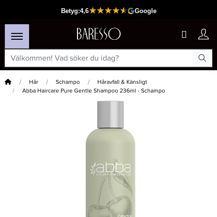
Hem
Hår
Schampo
Håravfall & Känsligt
Abba Haircare Pure Gentle Shampoo 236ml - Schampo
×
Passar din varukorg
-8%