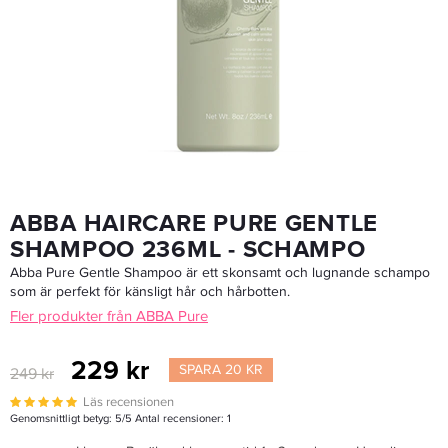
Abba Pure Moisture Conditioner 236ml - Balsam
239 kr
259 kr
LÄGG I VARUKORGEN
ABBA HAIRCARE PURE GENTLE
SHAMPOO 236ML - SCHAMPO
Abba Pure Gentle Shampoo är ett skonsamt och lugnande schampo
som är perfekt för känsligt hår och hårbotten.
Fler produkter från ABBA Pure
229 kr
SPARA 20 KR
249 kr
Läs recensionen
Genomsnittligt betyg:
5
/5 Antal recensioner:
1