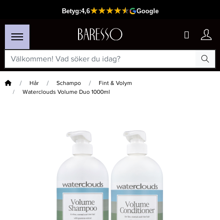
Hem
Hår
Schampo
Fint & Volym
Waterclouds Volume Duo 1000ml
×
Passar din varukorg
-15%