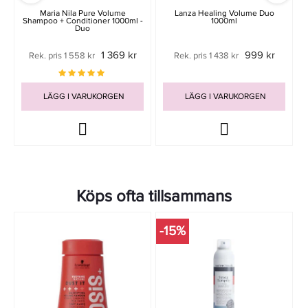
Maria Nila Pure Volume
Lanza Healing Volume Duo
Shampoo + Conditioner 1000ml -
1000ml
Duo
1 369 kr
999 kr
Rek. pris 1 558 kr
Rek. pris 1 438 kr
LÄGG I VARUKORGEN
LÄGG I VARUKORGEN
Köps ofta tillsammans
-15%
-