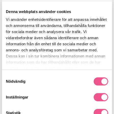
skölj noggrant.
Följ upp med
Volume Conditioner
, applicera på längderna
Denna webbplats använder cookies
och skölj ut för en mjuk och volymgivande finish.
För bästa resultat, använd dagligen.
Vi använder enhetsidentifierare för att anpassa innehållet
och annonserna till användarna, tillhandahålla funktioner
Passar för:
för sociala medier och analysera vår trafik. Vi
Fint och tunt hår som behöver mer kropp och volym
vidarebefordrar även sådana identifierare och annan
Hår som behöver ett lyft och en fräsch känsla utan att bli
information från din enhet till de sociala medier och
tungt
annons- och analysföretag som vi samarbetar med.
Daglig användning för ett lätt, luftigt och fylligt resultat
Dessa kan i sin tur kombinera informationen med annan
information som du har tillhandahållit eller som de har
Se mer
samlat in när du har använt deras tjänster.
Samtyckesval
Nödvändig
Produktdetaljer
Inställningar
Recensioner
Statistik