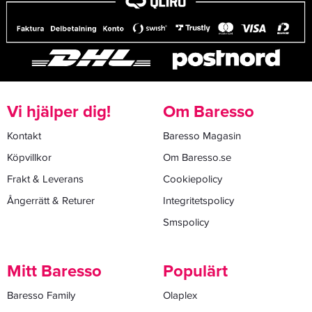
Vi hjälper dig!
Om Baresso
Kontakt
Baresso Magasin
Köpvillkor
Om Baresso.se
Frakt & Leverans
Cookiepolicy
Ångerrätt & Returer
Integritetspolicy
Smspolicy
Mitt Baresso
Populärt
Baresso Family
Olaplex