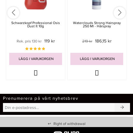
Schwarzkopf Professional Osis
Waterclouds Strong Hairspray
Dust It 10g
250 Ml - Hårspray
119 kr
186,15 kr
Rek. pris 130 kr
219 kr
LÄGG I VARUKORGEN
LÄGG I VARUKORGEN
Prenumerera på vårt nyhetsbrev
↩
Right of withdrawal