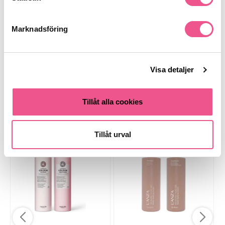
Finns i:
Marknadsföring
Hår
Schampo
Balsam
Fint & Volym
Stora Flaskor
Fint & Volym
Paketerbjudande
Kampanjer
Hårvård
Schampo och Balsam
Visa detaljer
Tillåt alla cookies
Liknande produkter
Tillåt urval