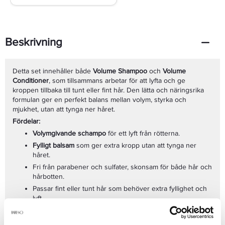
Beskrivning
Detta set innehåller både
Volume Shampoo
och
Volume
Conditioner
, som tillsammans arbetar för att lyfta och ge
kroppen tillbaka till tunt eller fint hår. Den lätta och näringsrika
formulan ger en perfekt balans mellan volym, styrka och
mjukhet, utan att tynga ner håret.
Fördelar:
Volymgivande schampo
för ett lyft från rötterna.
Fylligt balsam
som ger extra kropp utan att tynga ner
håret.
Fri från parabener och sulfater, skonsam för både hår och
hårbotten.
Passar fint eller tunt hår som behöver extra fyllighet och
lyft.
Användning:
Ger ett friskt, naturligt och luftigt resultat.
Applicera
Volume Shampoo
på blött hår, massera in och