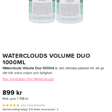
Waterclouds Fixing Hairspray 250ml - Hårspray
169,15 kr
199 kr
LÄGG I VARUKORGEN
WATERCLOUDS VOLUME DUO
1000ML
Waterclouds Volume Duo 1000ml
är det ultimata paketet för att ge
ditt hår extra volym och fyllighet.
Fler produkter från Waterclouds
899 kr
Rek. pris 1 198 kr
Läs 3 recensioner
Genomsnittligt betyg:
5
/5 Antal recensioner:
3