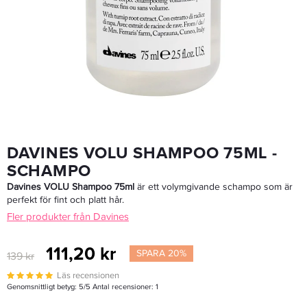
Davines MINU Conditioner 75ml - Balsam
111,20 kr
139 kr
LÄGG I VARUKORGEN
DAVINES VOLU SHAMPOO 75ML -
SCHAMPO
Davines VOLU Shampoo 75ml
är ett volymgivande schampo som är
perfekt för fint och platt hår.
Fler produkter från Davines
111,20 kr
SPARA 20%
139 kr
Läs recensionen
Genomsnittligt betyg:
5
/5 Antal recensioner:
1