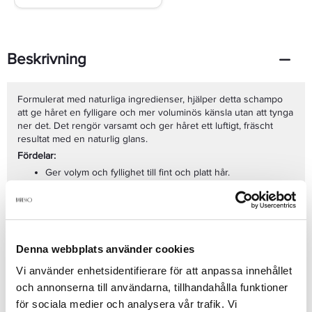
Beskrivning
Formulerat med naturliga ingredienser, hjälper detta schampo
att ge håret en fylligare och mer voluminös känsla utan att tynga
ner det. Det rengör varsamt och ger håret ett luftigt, fräscht
resultat med en naturlig glans.
Fördelar:
Ger volym och fyllighet till fint och platt hår.
Lämnar håret lätt, luftigt och fräscht.
Återfuktar håret utan att tynga ner det.
Fri från parabener och sulfatfria ingredienser.
Perfekt för alla som vill ha mer volym och textur i sitt hår.
Denna webbplats använder cookies
Vi använder enhetsidentifierare för att anpassa innehållet
Användning:
Applicera en liten mängd schampo på fuktigt hår, massera in i
och annonserna till användarna, tillhandahålla funktioner
hårbotten och längder och skölj noggrant. För bästa resultat,
för sociala medier och analysera vår trafik. Vi
använd tillsammans med Davines VOLU Conditioner för extra