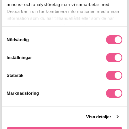
Produktdetaljer
annons- och analysföretag som vi samarbetar med.
Dessa kan i sin tur kombinera informationen med annan
information som du har tillhandahållit eller som de har
Recensioner
samlat in när du har använt deras tjänster.
Samtyckesval
Nödvändig
Finns i:
Hår
Schampo
Övriga
Fett & Djuprengörande
Inställningar
Stora Flaskor
Statistik
Liknande produkter
Marknadsföring
-3%
Visa detaljer