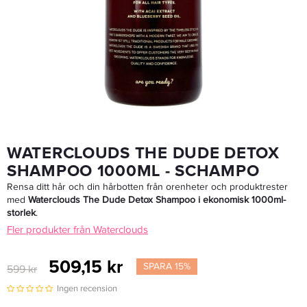
Waterclouds Smooth Conditioner 1000ml - Balsam
509,15 kr
599 kr
LÄGG I VARUKORGEN
WATERCLOUDS THE DUDE DETOX
SHAMPOO 1000ML - SCHAMPO
Rensa ditt hår och din hårbotten från orenheter och produktrester
med
Waterclouds The Dude Detox Shampoo i ekonomisk 1000ml-
storlek
.
Fler produkter från Waterclouds
509,15 kr
SPARA 15%
599 kr
Ingen recension