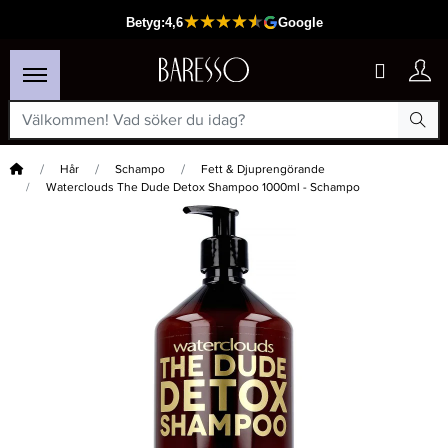
Hem
Hår
Schampo
Fett & Djuprengörande
Waterclouds The Dude Detox Shampoo 1000ml - Schampo
×
Passar din varukorg
-15%