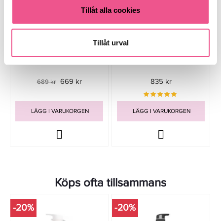
Tillåt alla cookies
Tillåt urval
Abba Pure Detox Shampoo
Maria Nila Head & Heal Shampoo
946ml - Schampo
1000ml - Schampo
669 kr
835 kr
689 kr
LÄGG I VARUKORGEN
LÄGG I VARUKORGEN
Köps ofta tillsammans
-20%
-20%