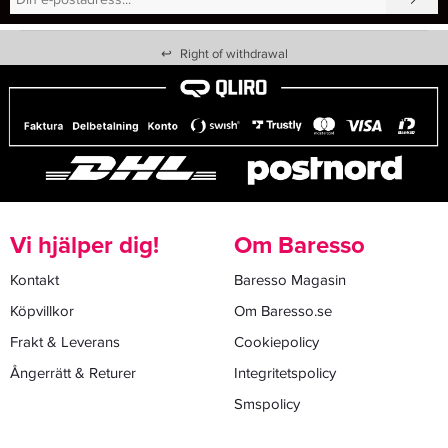
↩
Right of withdrawal
Vi hjälper dig!
Om Baresso
Kontakt
Baresso Magasin
Köpvillkor
Om Baresso.se
Frakt & Leverans
Cookiepolicy
Ångerrätt & Returer
Integritetspolicy
Smspolicy