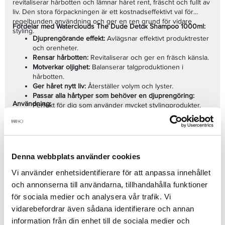
revitaliserar hårbotten och lämnar håret rent, fräscht och fullt av
liv. Den stora förpackningen är ett kostnadseffektivt val för
regelbunden användning och ger en ren grund för vidare
Fördelar med Waterclouds The Dude Detox Shampoo 1000ml:
styling.
Djuprengörande effekt:
Avlägsnar effektivt produktrester
och orenheter.
Rensar hårbotten:
Revitaliserar och ger en fräsch känsla.
Motverkar oljighet:
Balanserar talgproduktionen i
hårbotten.
Ger håret nytt liv:
Återställer volym och lyster.
Passar alla hårtyper som behöver en djuprengöring:
Användning:
Perfekt för dig som använder mycket stylingprodukter.
Stor 1000ml-förpackning:
Ekonomiskt och räcker länge.
Blöt håret ordentligt.
Praktisk för hemmabruk:
Större volym för regelbunden
Applicera en lämplig mängd Waterclouds The Dude Detox
användning.
Shampoo i hårbotten och massera upp ett rikligt lödder.
Subtil maskulin doft:
En ren och uppfriskande doft.
Dra löddret genom längderna för att rengöra hela håret.
Denna webbplats använder cookies
Skölj noggrant med vatten.
Använd vid behov, till exempel en gång i veckan eller när
Vi använder enhetsidentifierare för att anpassa innehållet
du känner att håret behöver en extra djuprengöring. Följ
Se mer
och annonserna till användarna, tillhandahålla funktioner
gärna upp med ett återfuktande balsam från Waterclouds
The Dude-serien för att återställa fuktbalansen.
för sociala medier och analysera vår trafik. Vi
vidarebefordrar även sådana identifierare och annan
information från din enhet till de sociala medier och