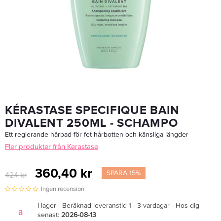
Kérastase Resistance Ciment Anti-Usure 200ml - Balsam
412,25 kr
485 kr
LÄGG I VARUKORGEN
KÉRASTASE SPECIFIQUE BAIN
DIVALENT 250ML - SCHAMPO
Ett reglerande hårbad för fet hårbotten och känsliga längder
Fler produkter från Kerastase
360,40 kr
SPARA 15%
424 kr
Ingen recension
I lager - Beräknad leveranstid 1 - 3 vardagar - Hos dig
senast:
2026-08-13