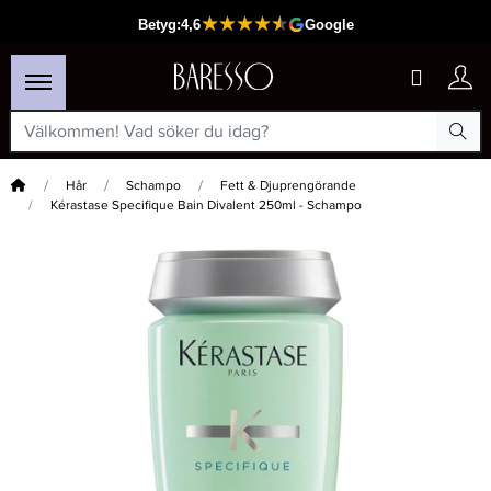
Hem
Hår
Schampo
Fett & Djuprengörande
Kérastase Specifique Bain Divalent 250ml - Schampo
×
Passar din varukorg
-15%