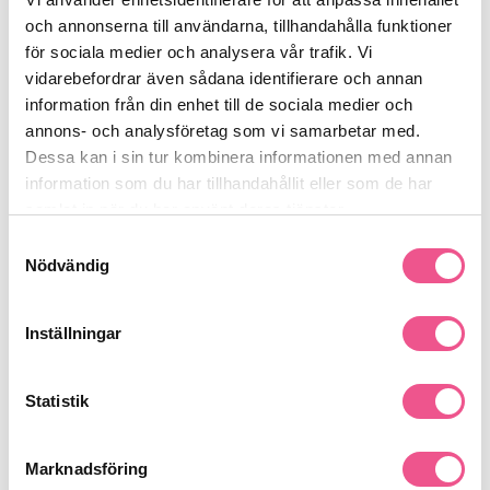
Fördelar med Bain Divalent:
och annonserna till användarna, tillhandahålla funktioner
Rengör Fet Hårbotten:
Avlägsnar effektivt överflödig talg
för sociala medier och analysera vår trafik. Vi
och motverkar en oljig känsla.
Återfuktar Torra Längder:
Tillför fukt och näring där det
vidarebefordrar även sådana identifierare och annan
behövs som mest.
information från din enhet till de sociala medier och
Balanserar Hårbotten:
Hjälper till att normalisera
annons- och analysföretag som vi samarbetar med.
sebumproduktionen.
Mjukgör Håret:
Gör längderna smidiga och lätta att reda
Dessa kan i sin tur kombinera informationen med annan
Se mer
ut.
information som du har tillhandahållit eller som de har
Fräsch Känsla:
Lämnar hårbotten ren och behaglig.
samlat in när du har använt deras tjänster.
Samtyckesval
Nödvändig
Produktdetaljer
Inställningar
Recensioner
Statistik
Finns i:
Marknadsföring
Hår
Schampo
Fett & Djuprengörande
Mjäll & Hårbotten