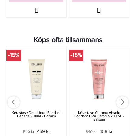
Köps ofta tillsammans
-15%
-15%
-
Kérastase Densifique Fondant
Kérastase Chroma Absolu
Densité 200ml - Balsam
Fondant Cica Chroma 200 Ml -
Balsam
459 kr
459 kr
540 kr
540 kr