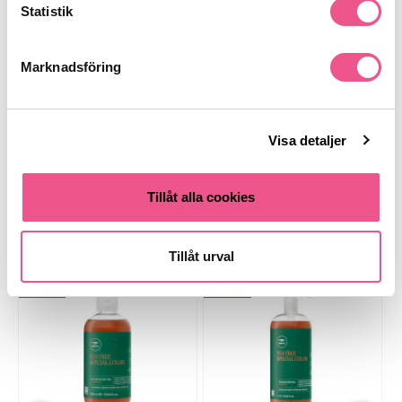
Statistik
Recensioner
Marknadsföring
Finns i:
Visa detaljer
Hår
Schampo
Färgat
Tillåt alla cookies
Liknande produkter
Tillåt urval
-35%
-30%