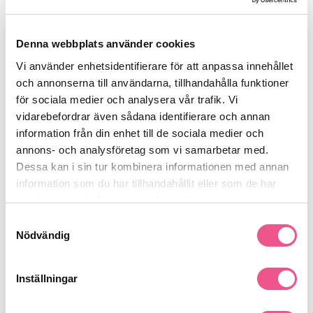
Bevarar färgen längre
– rengör försiktigt utan att bleka
eller urvattna nyansen
Denna webbplats använder cookies
Mild formula
– är tillräckligt skonsam för regelbunden
användning
Vi använder enhetsidentifierare för att anpassa innehållet
Ger en strålande finish
– subtil glans som framhäver
och annonserna till användarna, tillhandahålla funktioner
färgernas livfullhet
för sociala medier och analysera vår trafik. Vi
Skyddande effekt
– hjälper till att motverka att håret
Viktiga egenskaper
vidarebefordrar även sådana identifierare och annan
tappar färg mellan färgningar
information från din enhet till de sociala medier och
Volym:
300 ml – idealisk storlek för både hemmabruk och
annons- och analysföretag som vi samarbetar med.
salongsanvändning
Dessa kan i sin tur kombinera informationen med annan
Passar:
alla nyanser av färgat hår, inklusive blont, brunett
information som du har tillhandahållit eller som de har
och rött
samlat in när du har använt deras tjänster.
Resultat:
fräscht, välmående och glänsande hår med
bibehållen färgglans
Samtyckesval
Nödvändig
Se mer
Inställningar
Produktdetaljer