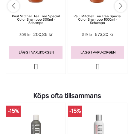
Paul Mitchell Tea Tree Special
Paul Mitchell Tea Tree Special
Color Shampoo 300ml -
Color Shampoo 1000ml -
Schampo
Schampo
200,85 kr
573,30 kr
309 kr
819 kr
LÄGG I VARUKORGEN
LÄGG I VARUKORGEN
Köps ofta tillsammans
-15%
-15%
-