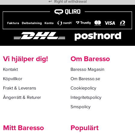
↩
Right of withdrawal
Vi hjälper dig!
Om Baresso
Kontakt
Baresso Magasin
Köpvillkor
Om Baresso.se
Frakt & Leverans
Cookiepolicy
Ångerrätt & Returer
Integritetspolicy
Smspolicy
Mitt Baresso
Populärt