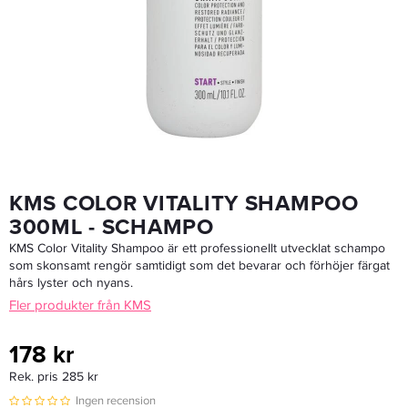
KMS Color Vitality Conditioner 250ml - Balsam
98,75 kr
Rek. pris 289 kr
LÄGG I VARUKORGEN
KMS COLOR VITALITY SHAMPOO
300ML - SCHAMPO
KMS Color Vitality Shampoo är ett professionellt utvecklat schampo
som skonsamt rengör samtidigt som det bevarar och förhöjer färgat
hårs lyster och nyans.
Fler produkter från KMS
178 kr
Rek. pris 285 kr
Ingen recension