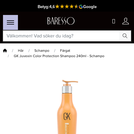
Hem
Hår
Schampo
Färgat
GK Juvexin Color Protection Shampoo 240ml - Schampo
×
Passar din varukorg