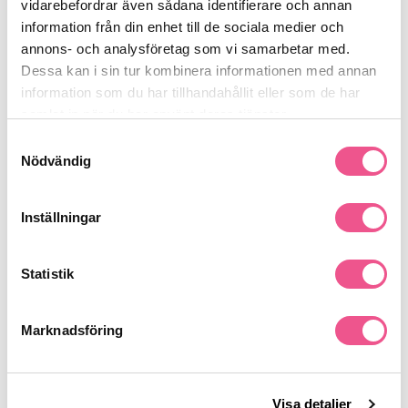
Resultat:
Hållbar färg, starkt och mjukt hår med naturlig glans
vidarebefordrar även sådana identifierare och annan
Se mer
information från din enhet till de sociala medier och
annons- och analysföretag som vi samarbetar med.
Dessa kan i sin tur kombinera informationen med annan
information som du har tillhandahållit eller som de har
Produktdetaljer
samlat in när du har använt deras tjänster.
Samtyckesval
Nödvändig
Recensioner
Inställningar
Finns i:
Statistik
Hår
Schampo
Färgat
Marknadsföring
Liknande produkter
-20%
-15%
Visa detaljer