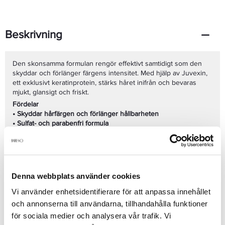
Beskrivning
Den skonsamma formulan rengör effektivt samtidigt som den
skyddar och förlänger färgens intensitet. Med hjälp av Juvexin,
ett exklusivt keratinprotein, stärks håret inifrån och bevaras
mjukt, glansigt och friskt.
Fördelar
• Skyddar hårfärgen och förlänger hållbarheten
• Sulfat- och parabenfri formula
• Innehåller Juvexin som stärker och återfuktar håret
• Rengör varsamt utan att torka ut
• Lämnar håret glansigt, silkeslent och friskt
Användning
Massera in i vått hår tills det löddrar, skölj noggrant. För bästa
Denna webbplats använder cookies
resultat, kombinera med GKHair Juvexin Color Protection
Vi använder enhetsidentifierare för att anpassa innehållet
Conditioner.
och annonserna till användarna, tillhandahålla funktioner
Volym:
240 ml
för sociala medier och analysera vår trafik. Vi
Passar:
Färgat och behandlat hår