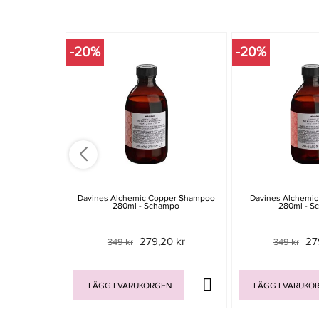
-20%
-20%
Davines Alchemic Copper Shampoo
Davines Alchemi
280ml - Schampo
280ml - S
279,20 kr
27
349 kr
349 kr
LÄGG I VARUKORGEN
LÄGG I VARUKO