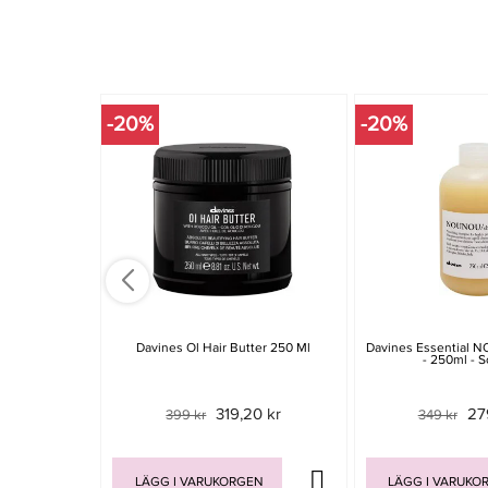
-20%
-20%
Davines Ol Hair Butter 250 Ml
Davines Essential
- 250ml - 
319,20 kr
27
399 kr
349 kr
LÄGG I VARUKORGEN
LÄGG I VARUKO