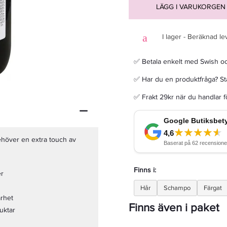
LÄGG I VARUKORGEN
I lager - Beräknad le
Davines NOUNOU Fast Conditioner 250ml - Balsam
✅ Betala enkelt med Swish o
✅ Har du en produktfråga? Sta
311,20 kr
389 kr
✅ Frakt 29kr när du handlar 
LÄGG I VARUKORGEN
behöver en extra touch av
Finns i:
er
Hår
Schampo
Färgat
arhet
Finns även i paket
uktar