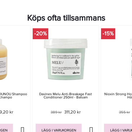
Köps ofta tillsammans
-20%
-15%
 NOUNOU Shampoo
Davines Melu Anti-Breakage Fast
Nioxin Strong Hol
Schampo
Conditioner 250ml - Balsam
Hå
9,20 kr
311,20 kr
389 kr
355 kr
RGEN
LÄGG I VARUKORGEN
LÄGG I VAR