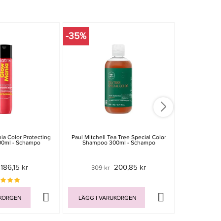
-35%
ia Color Protecting
Paul Mitchell Tea Tree Special Color
Maria Nila L
0ml - Schampo
Shampoo 300ml - Schampo
350
186,15 kr
200,85 kr
309 kr
UKORGEN
LÄGG I VARUKORGEN
LÄGG I V