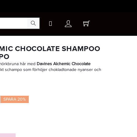
×
EMIC CHOCOLATE SHAMPOO
MPO
t mörkbruna hår med
Davines Alchemic Chocolate
-20%
ikt schampo som förhöjer chokladtonade nyanser och
SPARA 20%