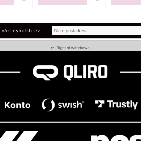
 vårt nyhetsbrev
↩
Right of withdrawal