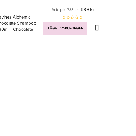
599 kr
Rek. pris 738 kr
avines Alchemic
hocolate Shampoo
LÄGG I VARUKORGEN
80ml + Chocolate
nditioner 250ml -
uo