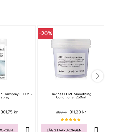
-20%
-30%
d Hairspray 300 Ml -
Davines LOVE Smoothing
Davines 
rspray
Conditioner 250ml
Conditioner
301,75 kr
311,20 kr
389 kr
389 
UKORGEN
LÄGG I VARUKORGEN
LÄGG I V