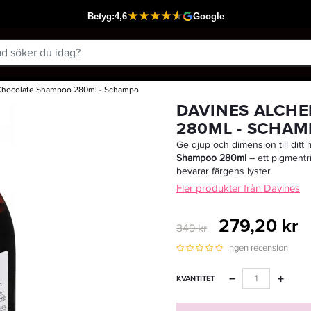
Chocolate Shampoo 280ml - Schampo
Passar din varukorg
DAVINES ALCH
280ML - SCHA
Ge djup och dimension till dit
Shampoo 280ml
– ett pigmentr
bevarar färgens lyster.
Fler produkter från Davines
279,20 kr
349 kr
Ingen recension
−
+
KVANTITET