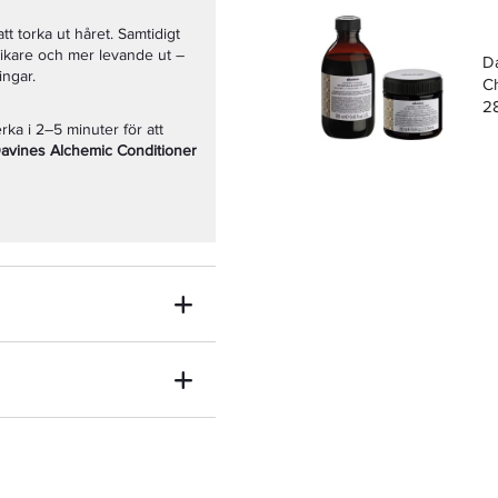
 torka ut håret. Samtidigt
rikare och mer levande ut –
D
ingar.
C
2
Co
rka i 2–5 minuter för att
avines Alchemic Conditioner
D