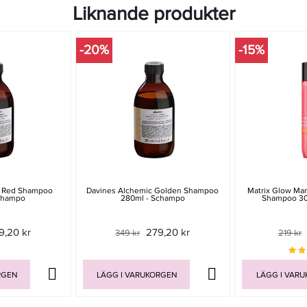
Liknande produkter
-20%
-15%
c Red Shampoo
Davines Alchemic Golden Shampoo
Matrix Glow Man
champo
280ml - Schampo
Shampoo 30
9,20 kr
279,20 kr
349 kr
219 kr
RGEN
LÄGG I VARUKORGEN
LÄGG I VAR