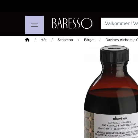
Hem
Hår
Schampo
Färgat
Davines Alchemic 
-20%