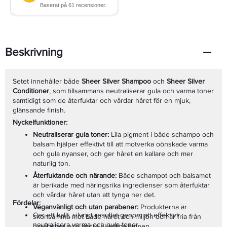
Beskrivning
Setet innehåller både
Sheer Silver Shampoo
och
Sheer Silver
Conditioner
, som tillsammans neutraliserar gula och varma toner
samtidigt som de återfuktar och vårdar håret för en mjuk,
glänsande finish.
Nyckelfunktioner:
Neutraliserar gula toner:
Lila pigment i både schampo och
balsam hjälper effektivt till att motverka oönskade varma
och gula nyanser, och ger håret en kallare och mer
naturlig ton.
Återfuktande och närande:
Både schampot och balsamet
är berikade med näringsrika ingredienser som återfuktar
och vårdar håret utan att tynga ner det.
Fördelar:
Veganvänligt och utan parabener:
Produkterna är
Ger ett kallt, silvrigt resultat genom att effektivt
skonsamma mot både håret och miljön och är fria från
neutralisera varma och gula toner.
parabener och andra skadliga ämnen.