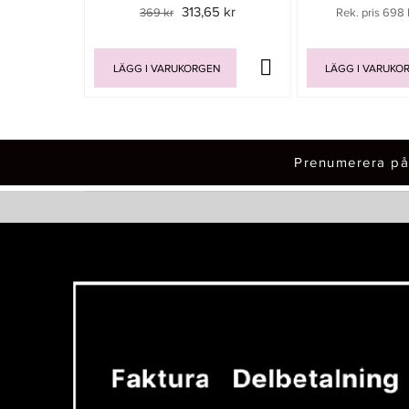
313,65 kr
369 kr
Rek. pris 698 
LÄGG I VARUKORGEN
LÄGG I VARUKO
Prenumerera på