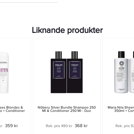
Liknande produkter
ses Blondes &
Nõberu Silver Bundle Shampoo 250
Maria Nila Shee
o + Conditioner
Ml & Conditioner 250 Ml - Duo
350ml + Con
o
359 kr
368 kr
kr
Rek. pris 490 kr
Rek. pris 9