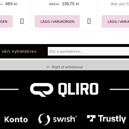
489 kr
336,75 kr
kr
449 kr
Rek. pris 7
RGEN
LÄGG I VARUKORGEN
LÄGG I VAR
 vårt nyhetsbrev
↩
Right of withdrawal