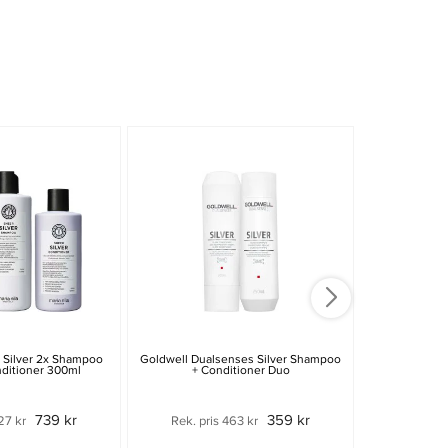
r Silver 2x Shampoo
Goldwell Dualsenses Silver Shampoo
Waterclouds 
ditioner 300ml
+ Conditioner Duo
250ml & Vio
2
739 kr
359 kr
27 kr
Rek. pris 463 kr
Rek. pri