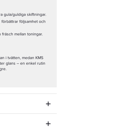
era gula/guldiga skiftningar.
 förbättrar följsamhet och
en fräsch mellan toningar.
dan i tvätten, medan KMS
ter glans – en enkel rutin
gre.