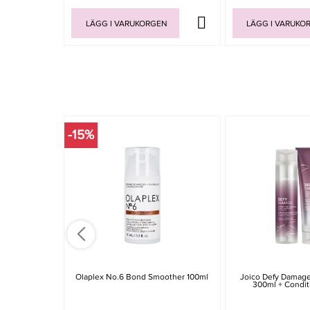
LÄGG I VARUKORGEN
LÄGG I VARUKO
-15%
Olaplex No.6 Bond Smoother 100ml
Joico Defy Damag
300ml + Condit