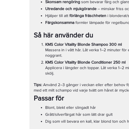
Skonsam rengöring
som bevarar färg och glan
Utredande och mjukgörande
– minskar friss oc
Hjälper till att
förlänga fräschheten
i blonderat/s
Färgskonsamma
formler lämpade för regelbun
Så här använder du
KMS Color Vitality Blonde Shampoo 300 ml
Massera in i vått hår. Låt verka 1–2 minuter för 
noggrant.
KMS Color Vitality Blonde Conditioner 250 ml
Applicera i längder och toppar. Låt verka 1–2
skölj.
Tips:
Använd 2–3 gånger i veckan eller efter behov för
med ett milt schampo vid varje tvätt om håret är myck
Passar för
Blont, blekt eller slingadt hår
Grått/silverfärgat hår som lätt drar gult
Dig som vill bevara en kall, klar blond ton och 