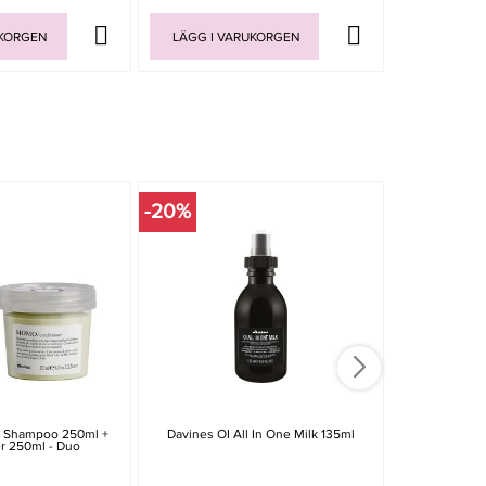
UKORGEN
LÄGG I VARUKORGEN
LÄGG I V
-20%
-20%
 Shampoo 250ml +
Davines OI All In One Milk 135ml
Fudge Clean
r 250ml - Duo
Violet Sham