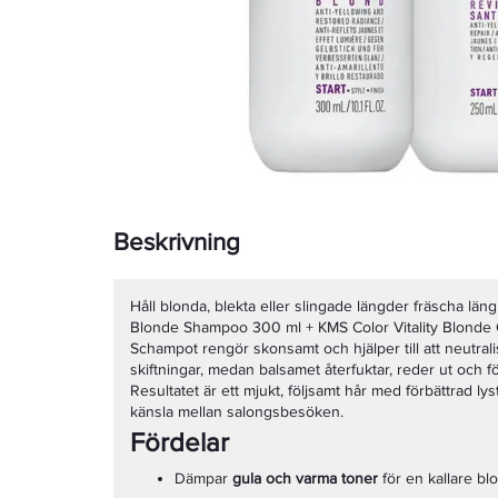
Beskrivning
Håll blonda, blekta eller slingade längder fräscha län
Blonde Shampoo 300 ml + KMS Color Vitality Blonde 
Schampot rengör skonsamt och hjälper till att neutral
skiftningar, medan balsamet återfuktar, reder ut och fö
Resultatet är ett mjukt, följsamt hår med förbättrad l
känsla mellan salongsbesöken.
Fördelar
Dämpar
gula och varma toner
för en kallare bl