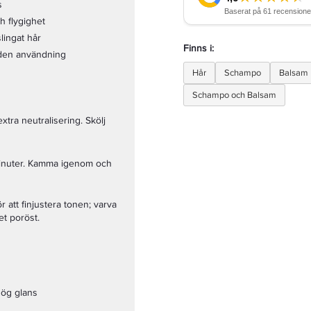
s
h flygighet
lingat hår
Finns i:
den användning
Hår
Schampo
Balsam
Schampo och Balsam
extra neutralisering. Skölj
 minuter. Kamma igenom och
 att finjustera tonen; varva
et poröst.
hög glans