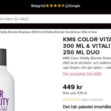
itality Blonde Shampoo 300 ml & Vitality Blonde Conditioner 250 ml Duo
Passar din varukorg
KMS COLOR VIT
300 ML & VITA
250 ML DUO
KMS Color Vitality Blonde Sham
250 ml är ett blont- och kallto
upp färgen och ger glans – utan
Fler produkter från KMS
449 kr
Rek. pris 570 kr
Ingen recension
Det här paketet innehåll