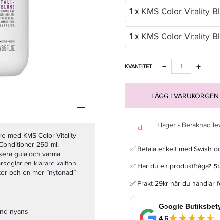
1 x
KMS Color Vitality
1 x
KMS Color Vitality 
Joico K-Pak Duo Shampoo 300ml + Conditioner 250ml
−
+
KVANTITET
489 kr
Rek. pris 698 kr
LÄGG I VARUKORGEN
LÄGG I VARUKORGEN
I lager - Beräknad le
gre med KMS Color Vitality
Conditioner 250 ml.
✅ Betala enkelt med Swish o
isera gula och varma
rseglar en klarare kallton.
✅ Har du en produktfråga? Sta
yster och en mer ”nytonad”
✅ Frakt 29kr när du handlar 
ond nyans