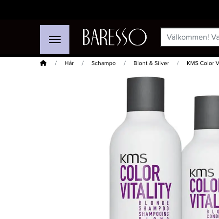
Hem
Hår
Schampo
Blont & Silver
KMS Color V