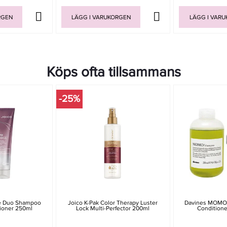
RGEN
LÄGG I VARUKORGEN
LÄGG I VAR
Köps ofta tillsammans
-25%
e Duo Shampoo
Joico K-Pak Color Therapy Luster
Davines MOMO
ioner 250ml
Lock Multi-Perfector 200ml
Conditione