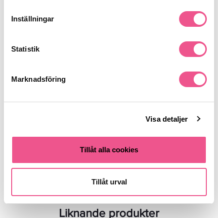
Inställningar
Produktdetaljer
Statistik
Recensioner
Marknadsföring
Finns i:
Visa detaljer
Hår
Schampo
Balsam
Torrt & Frissigt
Normalt & Glansigt
Torrt & Frissigt
Skadat & Behandlat
Tillåt alla cookies
Hårvård
Paketerbjudande
Kampanjer
Hårvård
Schampo och Balsam
Tillåt urval
Liknande produkter