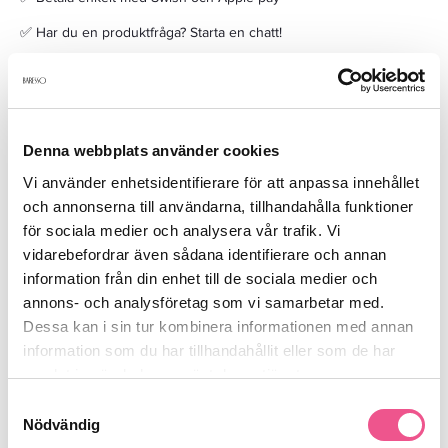
✅ Har du en produktfråga? Starta en chatt!
✅ Frakt 29kr när du handlar för mer än 299kr
Denna webbplats använder cookies
Vi använder enhetsidentifierare för att anpassa innehållet
och annonserna till användarna, tillhandahålla funktioner
för sociala medier och analysera vår trafik. Vi
Beskrivning
vidarebefordrar även sådana identifierare och annan
information från din enhet till de sociala medier och
annons- och analysföretag som vi samarbetar med.
Innehåller:
Dessa kan i sin tur kombinera informationen med annan
Kerastase Discipline Bain Fluidealiste Shampoo 250ml
information som du har tillhandahållit eller som de har
samlat in när du har använt deras tjänster.
Kérastase Discipline Fondant Fluidealiste 200ml
Samtyckesval
Nödvändig
Se mer