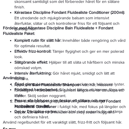
skonsamt samtidigt som det förbereder håret för en slätare
finish.
Kérastase Discipline Fondant Fluidealiste Conditioner (200ml):
Ett utredande och mjukgörande balsam som intensivt
återfuktar, slätar ut och kontrollerar friss för ett följsamt och
Fördelar med Kérastase Discipline Bain Fluidealiste + Fondant
glansigt hår.
Fluidealiste Paket:
Komplett rutin för slätt hår:
Innehåller både rengöring och vård
för optimala resultat.
Effektiv frizz-kontroll:
Tämjer flygighet och ger en mer polerad
look.
Slätgörande effekt:
Hjälper till att släta ut hårfibern och minska
oönskad volym.
Intensiv återfuktning:
Gör håret mjukt, smidigt och lätt att
Användning:
hantera.
Ökad glans:
Lämnar håret med en vacker och hälsosam lyster.
Applicera
Bain Fluidealiste Shampoo
i vått hår, massera
Förbättrad hanterbarhet:
Gör håret lättare att kamma, föna och
försiktigt in i hårbotten och genom längderna för att skapa ett
styla.
lödder. Skölj sedan noggrant.
Passar alla hårtyper som önskar ett slätare och mer
Efter schamponering, applicera en generös mängd
Fondant
kontrollerat resultat.
Fluidealiste Conditioner
i fuktigt hår, med fokus på längder och
Del av Discipline-serien:
Utvecklad med expertis för att tämja
toppar. Låt verka i 2-3 minuter och skölj sedan noggrant.
och definiera håret.
Använd regelbundet för ett varaktigt slätt, frizz-fritt och följsamt hår.