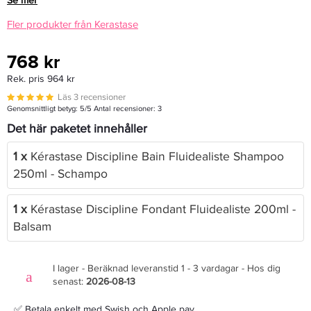
Se mer
Fler produkter från Kerastase
768 kr
Rek. pris 964 kr
Läs 3 recensioner
Genomsnittligt betyg:
5
/5 Antal recensioner:
3
Det här paketet innehåller
1 x
Kérastase Discipline Bain Fluidealiste Shampoo
250ml - Schampo
1 x
Kérastase Discipline Fondant Fluidealiste 200ml -
Balsam
I lager - Beräknad leveranstid 1 - 3 vardagar - Hos dig
senast:
2026-08-13
✅ Betala enkelt med Swish och Apple pay