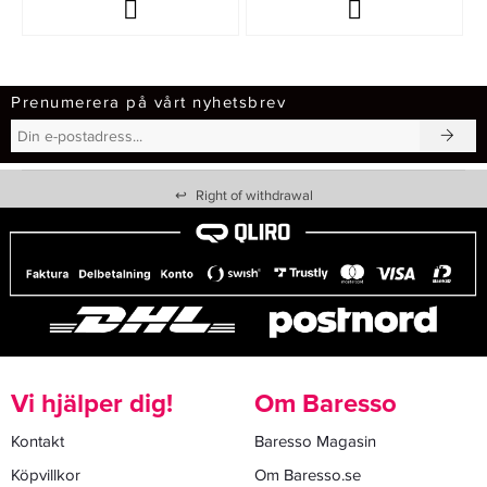
Prenumerera på vårt nyhetsbrev
↩
Right of withdrawal
Vi hjälper dig!
Om Baresso
Kontakt
Baresso Magasin
Köpvillkor
Om Baresso.se