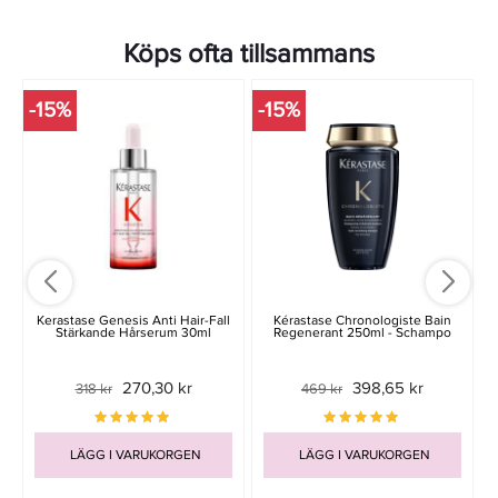
Köps ofta tillsammans
-15%
-15%
-
Kerastase Genesis Anti Hair-Fall
Kérastase Chronologiste Bain
Stärkande Hårserum 30ml
Regenerant 250ml - Schampo
270,30 kr
398,65 kr
318 kr
469 kr
LÄGG I VARUKORGEN
LÄGG I VARUKORGEN