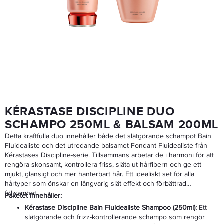
DermOrganic Leave-In Shine Spray Therapy 120ml
229 kr
LÄGG I VARUKORGEN
KÉRASTASE DISCIPLINE DUO
SCHAMPO 250ML & BALSAM 200ML
Detta kraftfulla duo innehåller både det slätgörande schampot Bain
Fluidealiste och det utredande balsamet Fondant Fluidealiste från
Kérastases Discipline-serie. Tillsammans arbetar de i harmoni för att
rengöra skonsamt, kontrollera friss, släta ut hårfibern och ge ett
mjukt, glansigt och mer hanterbart hår. Ett idealiskt set för alla
hårtyper som önskar en långvarig slät effekt och förbättrad
följsamhet.
Paketet innehåller:
Kérastase Discipline Bain Fluidealiste Shampoo (250ml):
Ett
slätgörande och frizz-kontrollerande schampo som rengör