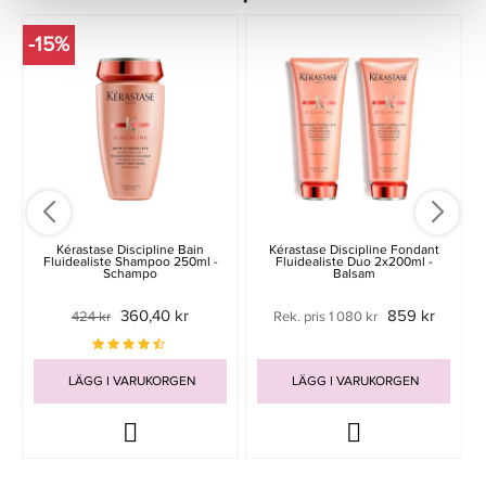
-15%
-
Kérastase Discipline Bain
Kérastase Discipline Fondant
Fluidealiste Shampoo 250ml -
Fluidealiste Duo 2x200ml -
Schampo
Balsam
360,40 kr
859 kr
424 kr
Rek. pris 1 080 kr
LÄGG I VARUKORGEN
LÄGG I VARUKORGEN