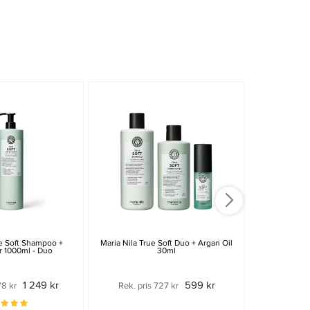
ue Soft Shampoo +
Maria Nila True Soft Duo + Argan Oil
Maria Nila 
r 1000ml - Duo
30ml
30
1 249 kr
599 kr
78 kr
Rek. pris 727 kr