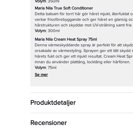
Volym
: 350ml
Maria Nila True Soft Conditioner
Detta balsam för torrt hår gör håret mjukt, återfuktat o
verkar frissförebyggande och ger håret en glansig och
hårstrukturen och skyddar mot UV-strålning samt fria r
Volym
: 300ml
Maria Nila Cream Heat Spray 75ml
Denna värmeskyddande spray är perfekt för att skydda
orsakade av värmestyling. Sprayen ger ett lätt skydd
hårets fukt och ger ett mjukt resultat. Cream Heat Spr
innan du använder plattång, locktång eller hårfönen.
Volym
: 75ml
Se mer
Produktdetaljer
Recensioner