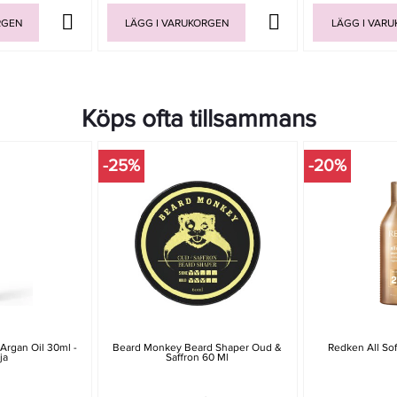
RGEN
LÄGG I VARUKORGEN
LÄGG I VAR
Köps ofta tillsammans
-25%
-20%
 Argan Oil 30ml -
Beard Monkey Beard Shaper Oud &
Redken All So
ja
Saffron 60 Ml