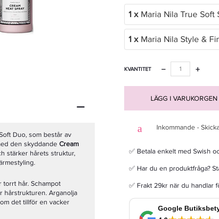
1 x
Maria Nila True Sof
1 x
Maria Nila Style & F
Goldwell Colorance Soft Color 10V Violettblond 125ml - Färgmousse
−
+
KVANTITET
160,30 kr
229 kr
LÄGG I VARUKORGEN
LÄGG I VARUKORGEN
Inkommande - Skicka
e Soft Duo, som består av
s med den skyddande
Cream
✅ Betala enkelt med Swish o
h stärker hårets struktur,
ärmestyling.
✅ Har du en produktfråga? Sta
r torrt hår. Schampot
✅ Frakt 29kr när du handlar 
r hårstrukturen. Arganolja
som det tillför en vacker