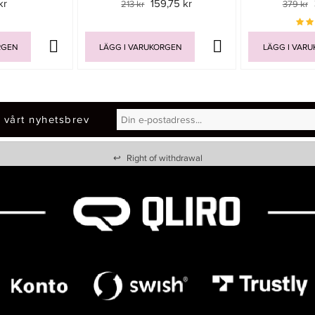
kr
159,75 kr
213 kr
379 kr
RGEN
LÄGG I VARUKORGEN
LÄGG I VAR
 vårt nyhetsbrev
↩
Right of withdrawal