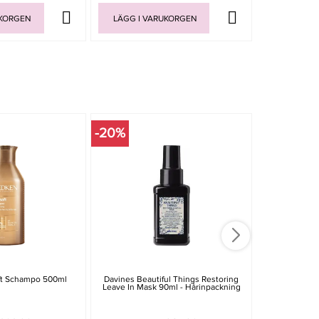
UKORGEN
LÄGG I VARUKORGEN
LÄGG I V
-20%
-20%
ft Schampo 500ml
Davines Beautiful Things Restoring
Davines Na
Leave In Mask 90ml - Hårinpackning
Vegetarian 
Hå