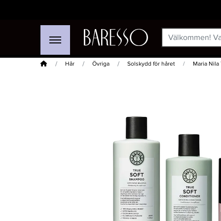
Hem
Hår
Övriga
Solskydd för håret
Maria Nila
-30%