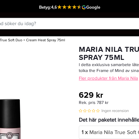
 True Soft Duo + Cream Heat Spray 75ml
Passar din varukorg
MARIA NILA TR
SPRAY 75ML
I detta exklusiva samarbete lå
tolka the Frame of Mind av sina 
Fler produkter från Maria Nila
629 kr
Rek. pris 787 kr
Ingen recension
Det här paketet innehåll
1 x
Maria Nila True Soft