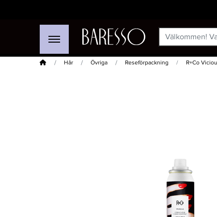
Hem
Hår
Övriga
Reseförpackning
R+Co Viciou
-50%