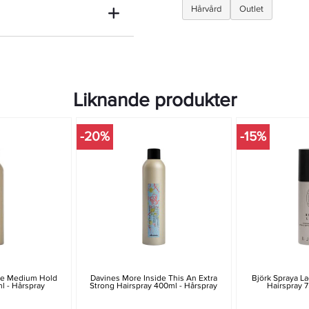
Hårvård
Outlet
Liknande produkter
-20%
-15%
de Medium Hold
Davines More Inside This An Extra
Björk Spraya 
l - Hårspray
Strong Hairspray 400ml - Hårspray
Hairspray 7