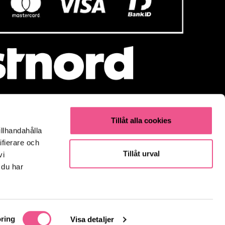
Tillåt alla cookies
illhandahålla
Populärt
ifierare och
Olaplex
Tillåt urval
vi
Kevin Murphy
 du har
K18
Elverktyg & Klippmaskiner
Parfym
Fynda
ring
Visa detaljer