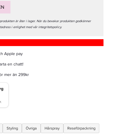
EN
 produkten är åter i lager. När du bevakar produkten godkänner
stadress i enlighet med vår integritetspolicy.
ch Apple pay
rta en chatt!
för mer än 299kr
Styling
Övriga
Hårspray
Reseförpackning