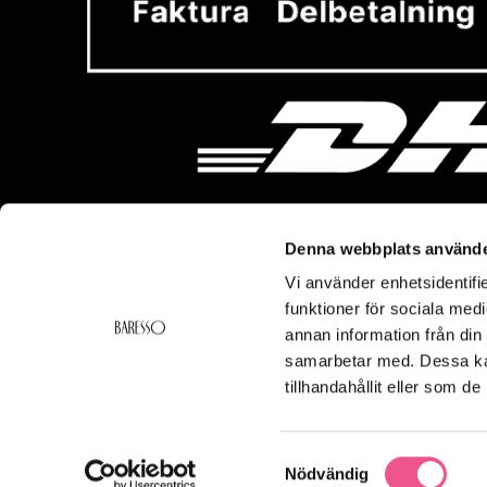
Denna webbplats använde
Vi använder enhetsidentifie
Vi hjälper dig!
Om Ba
funktioner för sociala medi
Kontakt
Baresso 
annan information från din
Köpvillkor
Om Bares
samarbetar med. Dessa kan
Frakt & Leverans
Cookiepol
tillhandahållit eller som d
Ångerrätt & Returer
Integritets
Smspolicy
Samtyckesval
Nödvändig