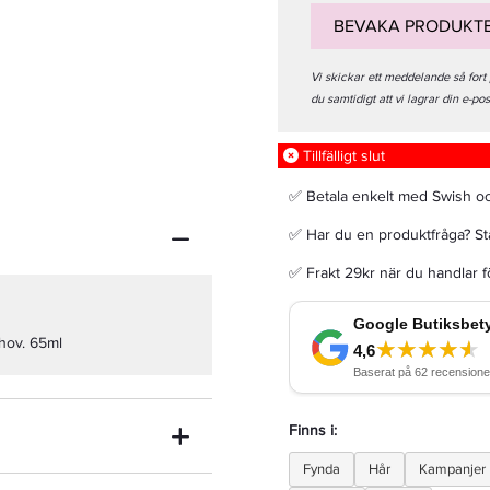
BEVAKA PRODUKT
Vi skickar ett meddelande så fort
du samtidigt att vi lagrar din e-po
R+CO Mannequin Styling Paste 147ml
Tillfälligt slut
184,50 kr
✅ Betala enkelt med Swish o
369 kr
✅ Har du en produktfråga? Sta
LÄGG I VARUKORGEN
✅ Frakt 29kr när du handlar 
ehov. 65ml
Finns i:
Fynda
Hår
Kampanjer