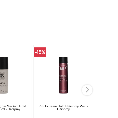
-15%
-30%
Lagom Medium Hold
REF Extreme Hold Hairspray 75ml -
Goldwell Sty
5ml - Hårspray
Hårspray
75