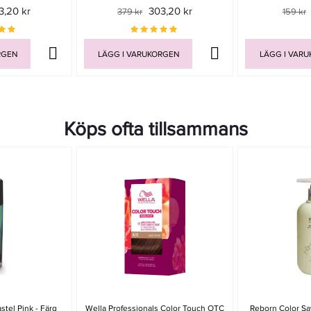
3,20 kr
303,20 kr
379 kr
159 kr
RGEN
LÄGG I VARUKORGEN
LÄGG I VAR
Köps ofta tillsammans
stel Pink - Färg
Wella Professionals Color Touch OTC
Reborn Color S