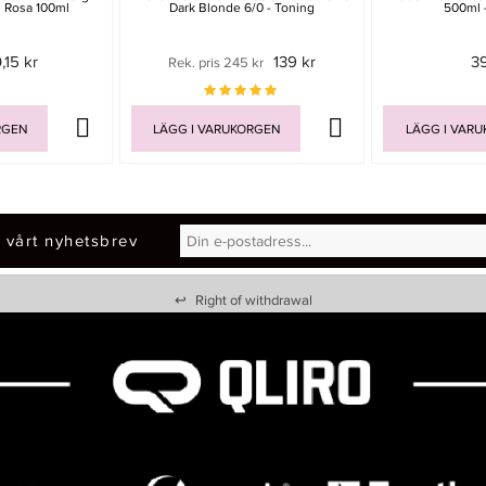
l Rosa 100ml
Dark Blonde 6/0 - Toning
500ml 
,15 kr
139 kr
3
Rek. pris 245 kr
RGEN
LÄGG I VARUKORGEN
LÄGG I VAR
 vårt nyhetsbrev
↩
Right of withdrawal