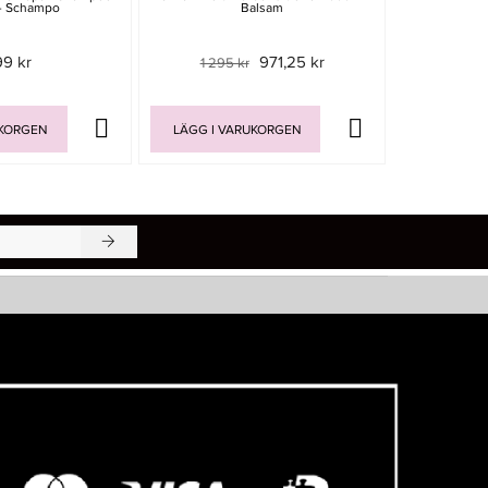
- Schampo
Balsam
Conditio
99 kr
971,25 kr
1 295 kr
349 
UKORGEN
LÄGG I VARUKORGEN
LÄGG I V