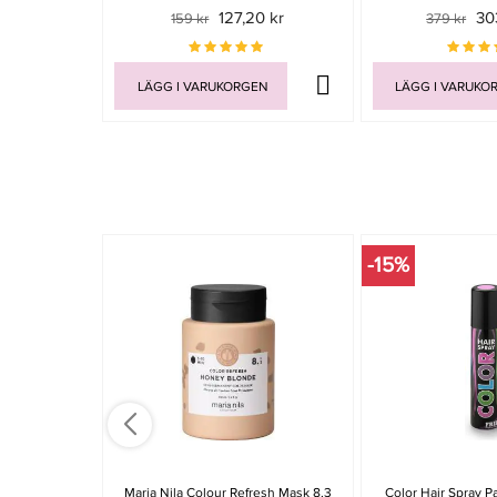
127,20 kr
30
159 kr
379 kr
LÄGG I VARUKORGEN
LÄGG I VARUKO
-15%
Maria Nila Colour Refresh Mask 8.3
Color Hair Spray Pa