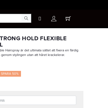
×
STRONG HOLD FLEXIBLE
L
e Hairspray är det ultimata sättet att fixera en färdig
-25%
a genom stylingen utan att håret krackelerar.
SPARA 50%