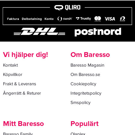
Vi hjälper dig!
Om Baresso
Kontakt
Baresso Magasin
Köpvillkor
Om Baresso.se
Frakt & Leverans
Cookiepolicy
Ångerrätt & Returer
Integritetspolicy
Smspolicy
Mitt Baresso
Populärt
Baresso Family
Olaplex