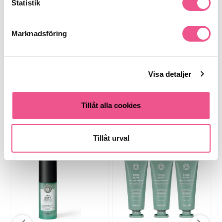
Statistik
Recensioner
Marknadsföring
Finns i:
Visa detaljer
Hår
Övriga
Reseförpackning
Tillåt alla cookies
Liknande produkter
Tillåt urval