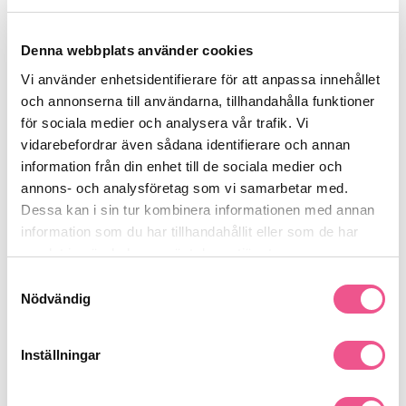
Återfuktning:
Arganolja och antioxidanter bevarar fukten
och ger glans.
Färgskydd:
Colour Guard Complex skyddar och bevarar
Denna webbplats använder cookies
färgen i färgbehandlat hår.
Vi använder enhetsidentifierare för att anpassa innehållet
Hållbarhet:
100% vegansk och CO₂-kompenserad
och annonserna till användarna, tillhandahålla funktioner
förpackning.
för sociala medier och analysera vår trafik. Vi
Användning:
vidarebefordrar även sådana identifierare och annan
Applicering:
Massera in i vått hår och hårbotten.
information från din enhet till de sociala medier och
Sköljning:
Skölj noggrant och upprepa vid behov.
annons- och analysföretag som vi samarbetar med.
Följ upp:
Använd gärna True Soft Conditioner och
Dessa kan i sin tur kombinera informationen med annan
Masque för bästa resultat.
information som du har tillhandahållit eller som de har
samlat in när du har använt deras tjänster.
Detta schampo är fritt från sulfater och parabener, vilket gör det
Samtyckesval
skonsamt för både hår och miljö.
Nödvändig
Se mer
Inställningar
Produktdetaljer