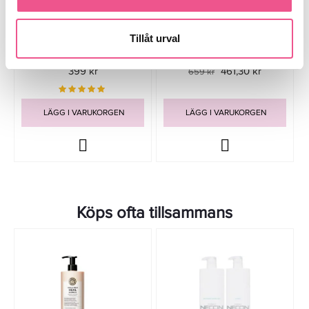
Maria Nila Healing Cica Oil 100ml
Label.m Rejuvenating Radiance
- Hårolja
Oil 100ml - Hårolja
Tillåt urval
399 kr
461,30 kr
659 kr
LÄGG I VARUKORGEN
LÄGG I VARUKORGEN
Köps ofta tillsammans