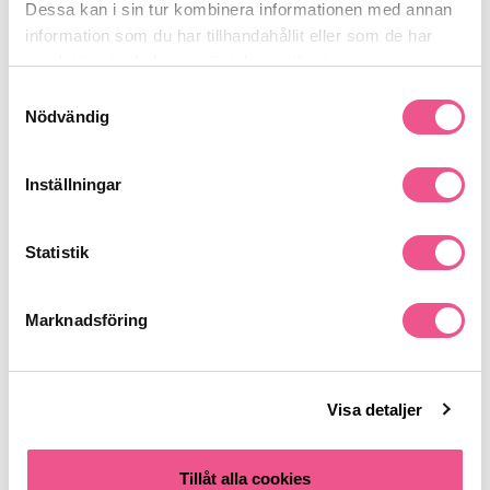
Dessa kan i sin tur kombinera informationen med annan
information som du har tillhandahållit eller som de har
Recensioner
samlat in när du har använt deras tjänster.
Samtyckesval
Nödvändig
Finns i:
Hår
Övriga
Hårolja & Silkesdroppar
Inställningar
Statistik
Liknande produkter
Marknadsföring
-30%
Visa detaljer
Tillåt alla cookies