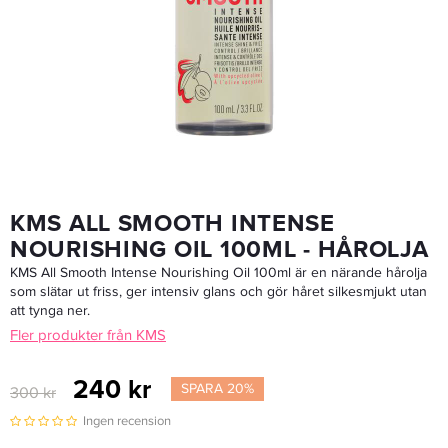
Joico Defy Damage Protective Shield 100 Ml
314,25 kr
419 kr
LÄGG I VARUKORGEN
KMS ALL SMOOTH INTENSE
NOURISHING OIL 100ML - HÅROLJA
KMS All Smooth Intense Nourishing Oil 100ml är en närande hårolja
som slätar ut friss, ger intensiv glans och gör håret silkesmjukt utan
att tynga ner.
Fler produkter från KMS
240 kr
SPARA 20%
300 kr
Ingen recension