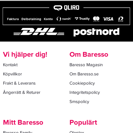
Vi hjälper dig!
Om Baresso
Kontakt
Baresso Magasin
Köpvillkor
Om Baresso.se
Frakt & Leverans
Cookiepolicy
Ångerrätt & Returer
Integritetspolicy
Smspolicy
Mitt Baresso
Populärt
Baresso Family
Olaplex