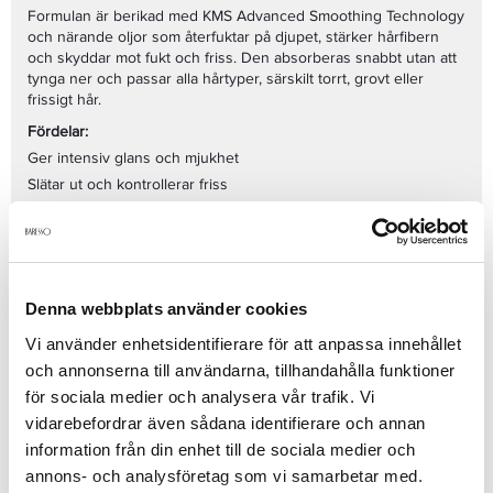
Formulan är berikad med KMS Advanced Smoothing Technology
och närande oljor som återfuktar på djupet, stärker hårfibern
och skyddar mot fukt och friss. Den absorberas snabbt utan att
tynga ner och passar alla hårtyper, särskilt torrt, grovt eller
frissigt hår.
Fördelar:
Ger intensiv glans och mjukhet
Slätar ut och kontrollerar friss
Stärker och skyddar håret mot slitage
Lätt formula som inte tynger ner håret
Gör håret mjukt, smidigt och följsamt
Användning:
Denna webbplats använder cookies
Applicera 1–2 pump i handdukstorkat eller torrt hår, koncentrera
på längder och toppar. Låt sitta kvar – skölj inte ur.
Vi använder enhetsidentifierare för att anpassa innehållet
Se mer
och annonserna till användarna, tillhandahålla funktioner
för sociala medier och analysera vår trafik. Vi
vidarebefordrar även sådana identifierare och annan
information från din enhet till de sociala medier och
Produktdetaljer
annons- och analysföretag som vi samarbetar med.