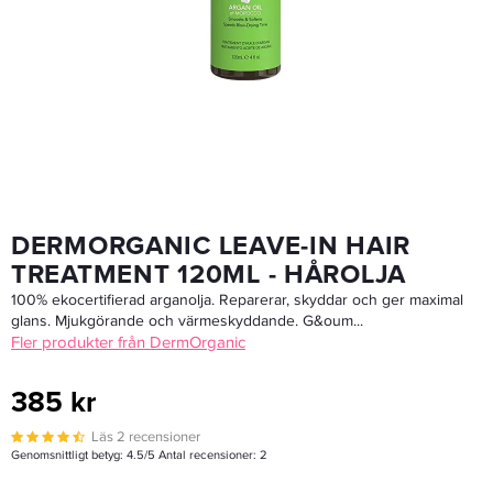
Matrix SoColor.Beauty 10P - Hårfärg
194,65 kr
229 kr
LÄGG I VARUKORGEN
DERMORGANIC LEAVE-IN HAIR
TREATMENT 120ML - HÅROLJA
100% ekocertifierad arganolja. Reparerar, skyddar och ger maximal
glans. Mjukgörande och värmeskyddande. G&oum...
Fler produkter från DermOrganic
385 kr
Läs 2 recensioner
Genomsnittligt betyg:
4.5
/5 Antal recensioner:
2