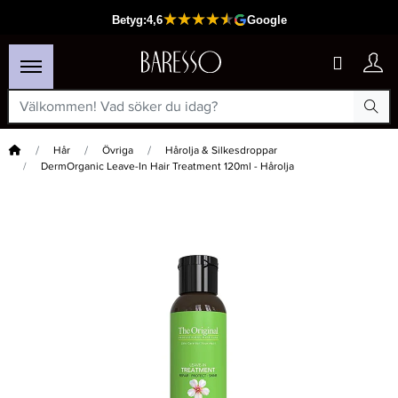
Hem
Hår
Övriga
Hårolja & Silkesdroppar
DermOrganic Leave-In Hair Treatment 120ml - Hårolja
×
Passar din varukorg
-15%