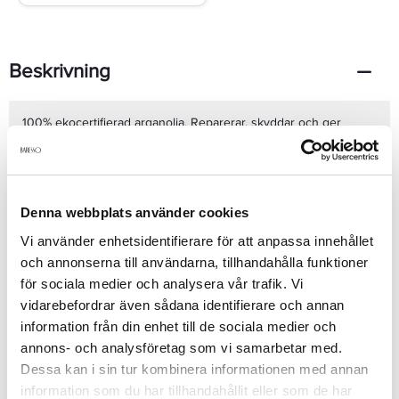
Beskrivning
100% ekocertifierad arganolja. Reparerar, skyddar och ger
maximal glans. Mjukgörande och värmeskyddande. Gör att håret
torkar håret upp till 30% snabbare. Utreder och återställer
fuktighetsbalansen. Passar alla hårtyper. Ingredienser
Cyclopentasiloxane, Dimethicone, Argania Spinosa (Argan)
Kernel Oil,
Denna webbplats använder cookies
VitisVinifera(Grape)SeedExtract,TocopherylAcetate(VitaminE),Glyceret
Se mer
Vi använder enhetsidentifierare för att anpassa innehållet
2 Cocoate/Benzoic Acid,Parfum/Fragrance
och annonserna till användarna, tillhandahålla funktioner
för sociala medier och analysera vår trafik. Vi
Produktdetaljer
vidarebefordrar även sådana identifierare och annan
information från din enhet till de sociala medier och
annons- och analysföretag som vi samarbetar med.
Recensioner
Dessa kan i sin tur kombinera informationen med annan
information som du har tillhandahållit eller som de har