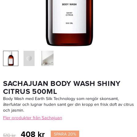
Waterclouds The Dude Matt Cream Paste 100ml - Hårvax
169,15 kr
199 kr
LÄGG I VARUKORGEN
SACHAJUAN BODY WASH SHINY
CITRUS 500ML
Body Wash med Earth Silk Technology som rengör skonsamt,
återfuktar och lugnar huden samt ger din kropp en frisk doft av citrus
och jasmin.
Fler produkter från Sachajuan
408 kr
SPARA 20%
510 kr