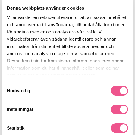
Denna webbplats använder cookies
Vi använder enhetsidentifierare för att anpassa innehållet
Finns i:
och annonserna till användarna, tillhandahålla funktioner
Hår
Övriga
Body Wash
för sociala medier och analysera vår trafik. Vi
vidarebefordrar även sådana identifierare och annan
information från din enhet till de sociala medier och
annons- och analysföretag som vi samarbetar med.
Liknande produkter
Dessa kan i sin tur kombinera informationen med annan
information som du har tillhandahållit eller som de har
-20%
-20%
samlat in när du har använt deras tjänster.
Samtyckesval
Nödvändig
Inställningar
Statistik
Sachajuan Body Wash Ginger
Sachajuan Body Wash Fresh
Flower 500ml
Lavender 500ml