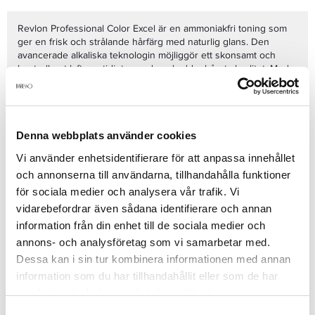
Revlon Professional Color Excel är en ammoniakfri toning som
ger en frisk och strålande hårfärg med naturlig glans. Den
avancerade alkaliska teknologin möjliggör ett skonsamt och
kontrollerat lyft samtidigt som den skyddar hårets kvalitet. Med
låg vätehalt och en vårdande formula säkerställer den en jämn
färgapplicering, även på svåra baser. Perfekt för en subtil
uppfräschning mellan färgningar. Observera att Color Excel Kit
Se mer
inte ingår i köpet.
Denna webbplats använder cookies
Vi använder enhetsidentifierare för att anpassa innehållet
och annonserna till användarna, tillhandahålla funktioner
Produktdetaljer
för sociala medier och analysera vår trafik. Vi
vidarebefordrar även sådana identifierare och annan
Recensioner
information från din enhet till de sociala medier och
annons- och analysföretag som vi samarbetar med.
Dessa kan i sin tur kombinera informationen med annan
information som du har tillhandahållit eller som de har
Finns i:
samlat in när du har använt deras tjänster.
Hår
Färgning
Toning
Samtyckesval