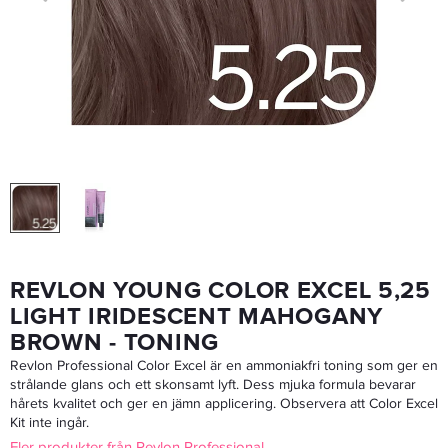
Revlon Young Color Excel Kit
189 kr
Rek. pris 349 kr
LÄGG I VARUKORGEN
REVLON YOUNG COLOR EXCEL 5,25
LIGHT IRIDESCENT MAHOGANY
BROWN - TONING
Revlon Professional Color Excel är en ammoniakfri toning som ger en
strålande glans och ett skonsamt lyft. Dess mjuka formula bevarar
hårets kvalitet och ger en jämn applicering. Observera att Color Excel
Kit inte ingår.
Fler produkter från Revlon Professional