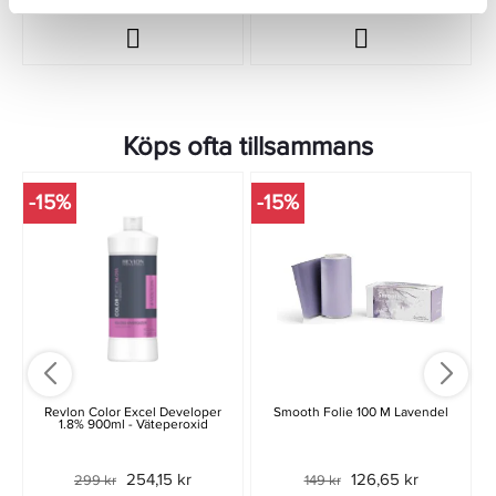
Köps ofta tillsammans
-15%
-15%
Revlon Color Excel Developer
Smooth Folie 100 M Lavendel
1.8% 900ml - Väteperoxid
254,15 kr
126,65 kr
299 kr
149 kr