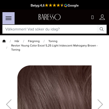
Hem
Hår
Färgning
Toning
Revlon Young Color Excel 5,25 Light Iridescent Mahogany Brown -
Toning
×
Passar din varukorg