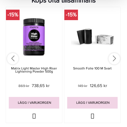
Köps ofta tillsammans
-15%
-15%
-
Matrix Light Master High Riser
Smooth Folie 100 M Svart
Lightening Powder 500g
738,65 kr
126,65 kr
869 kr
149 kr
LÄGG I VARUKORGEN
LÄGG I VARUKORGEN