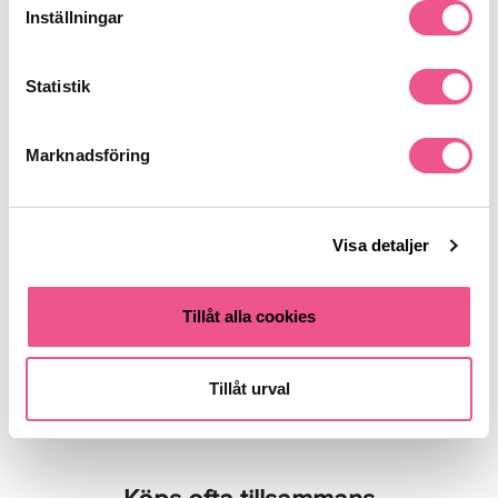
Inställningar
Statistik
Marknadsföring
Revlon Color Excel Gloss 8.13
Revlon Color Excel Gloss 9.11
Beige 70 Ml - Toning
Silver Ash 70 Ml - Toning
Visa detaljer
211,65 kr
211,65 kr
249 kr
249 kr
Tillåt alla cookies
LÄGG I VARUKORGEN
LÄGG I VARUKORGEN
Tillåt urval