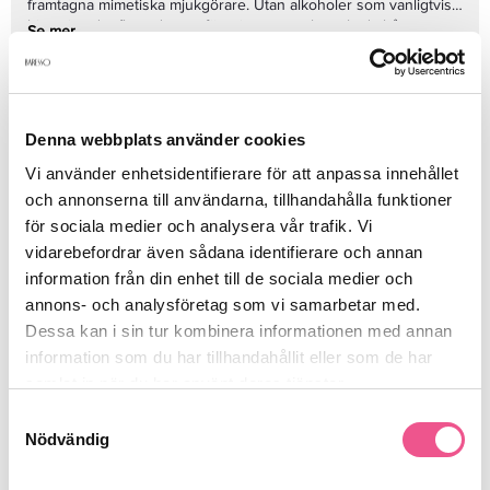
framtagna mimetiska mjukgörare. Utan alkoholer som vanligtvis
hittas i andra flytande syrafärgningar som kan skada hårets
Se mer
naturliga lipida lager och lämna det oskyddat. *jämfört med
syrabaserad färg från ledande varumärken. ** jämfört med
obehandlat blekt hår.
Produktdetaljer
Denna webbplats använder cookies
Vi använder enhetsidentifierare för att anpassa innehållet
och annonserna till användarna, tillhandahålla funktioner
Recensioner
för sociala medier och analysera vår trafik. Vi
vidarebefordrar även sådana identifierare och annan
information från din enhet till de sociala medier och
Finns i:
annons- och analysföretag som vi samarbetar med.
Dessa kan i sin tur kombinera informationen med annan
Hår
Färgning
Toning
information som du har tillhandahållit eller som de har
samlat in när du har använt deras tjänster.
Samtyckesval
Liknande produkter
Nödvändig
-15%
-15%
-