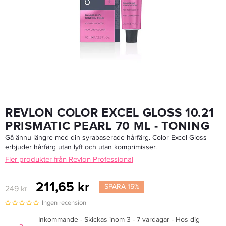
Matrix SoColor.Beauty SCB Cream Developer Oxidant 10 Vol 3% 1L
237,15 kr
279 kr
LÄGG I VARUKORGEN
REVLON COLOR EXCEL GLOSS 10.21
PRISMATIC PEARL 70 ML - TONING
Gå ännu längre med din syrabaserade hårfärg. Color Excel Gloss
erbjuder hårfärg utan lyft och utan komprimisser.
Fler produkter från Revlon Professional
211,65 kr
SPARA 15%
249 kr
Ingen recension
Inkommande - Skickas inom 3 - 7 vardagar - Hos dig