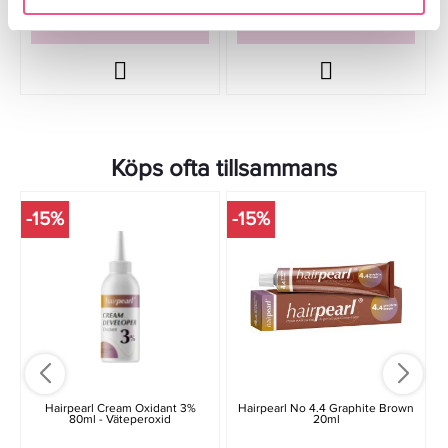
LÄGG I VARUKORGEN
LÄGG I VARUKORGEN
Köps ofta tillsammans
-15%
-15%
Hairpearl Cream Oxidant 3%
Hairpearl No 4.4 Graphite Brown
80ml - Väteperoxid
20ml