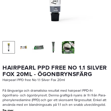
Hairpearl No 5.1 Light Brown 20ml
75,65 kr
89 kr
LÄGG I VARUKORGEN
HAIRPEARL PPD FREE NO 1.1 SILVER
FOX 20ML - ÖGONBRYNSFÄRG
Hairpearl PPD free No 1.1 Silver Fox 20ml
Få långvariga och dramatiska resultat med hairpearl PPD-fri
ögonfrans- och ögonbrynsvit. Denna grafitgrå nyans är fri från Para-
phenylenediamine (PPD) och ger ett skonsamt färgresultat. Enkel att
använda med en blandningssats på 1:1 och en snabb utvecklingstid.
Se mer