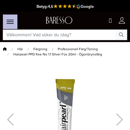
Hem
Hår
Färgning
Professionell Färg/Toning
Hairpearl PPD free No 1.1 Silver Fox 20ml - Ögonbrynsfärg
×
Passar din varukorg
-15%