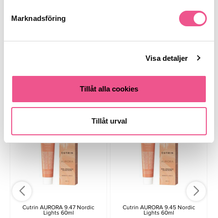
Marknadsföring
Finns i:
Hår
Färgning
Professionell Färg/Toning
Hårfärg frisör
Visa detaljer
Liknande produkter
Tillåt alla cookies
-15%
-15%
-
Tillåt urval
Cutrin AURORA 9.47 Nordic
Cutrin AURORA 9.45 Nordic
Lights 60ml
Lights 60ml