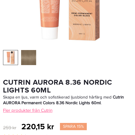
Cutrin AURORA Developer 4,5% 1000ml
220,15 kr
259 kr
LÄGG I VARUKORGEN
CUTRIN AURORA 8.36 NORDIC
LIGHTS 60ML
Skapa en ljus, varm och sofistikerad ljusblond hårfärg med
Cutrin
AURORA Permanent Colors 8.36 Nordic Lights 60ml
.
Fler produkter från Cutrin
220,15 kr
SPARA 15%
259 kr