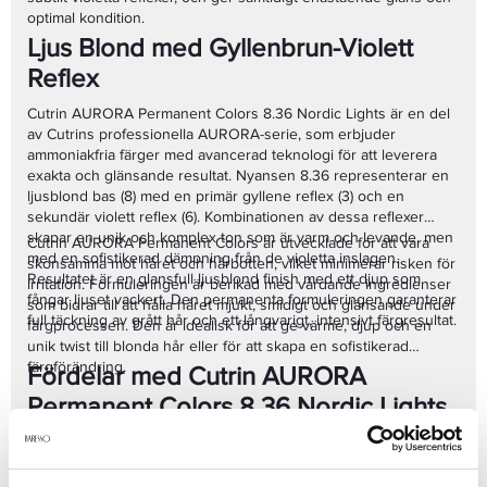
optimal kondition.
Ljus Blond med Gyllenbrun-Violett
Reflex
Cutrin AURORA Permanent Colors 8.36 Nordic Lights är en del
av Cutrins professionella AURORA-serie, som erbjuder
ammoniakfria färger med avancerad teknologi för att leverera
exakta och glänsande resultat. Nyansen 8.36 representerar en
ljusblond bas (8) med en primär gyllene reflex (3) och en
sekundär violett reflex (6). Kombinationen av dessa reflexer
skapar en unik och komplex ton som är varm och levande, men
Cutrin AURORA Permanent Colors är utvecklade för att vara
med en sofistikerad dämpning från de violetta inslagen.
skonsamma mot håret och hårbotten, vilket minimerar risken för
Resultatet är en glansfull ljusblond finish med ett djup som
irritation. Formuleringen är berikad med vårdande ingredienser
fångar ljuset vackert. Den permanenta formuleringen garanterar
som bidrar till att hålla håret mjukt, smidigt och glänsande under
full täckning av grått hår och ett långvarigt, intensivt färgresultat.
färgprocessen. Den är idealisk för att ge värme, djup och en
unik twist till blonda hår eller för att skapa en sofistikerad
färgförändring.
Fördelar med Cutrin AURORA
Permanent Colors 8.36 Nordic Lights
60ml:
Ljus gyllenbrun-violett blond nyans:
En varm, sofistikerad