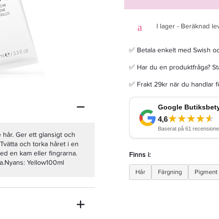
I lager - Beräknad le
✅ Betala enkelt med Swish o
Revlon Professional Nutri Color Creme 500 Purple Red 240ml
✅ Har du en produktfråga? Sta
✅ Frakt 29kr när du handlar 
233,75 kr
275 kr
LÄGG I VARUKORGEN
 hår. Ger ett glansigt och
vätta och torka håret i en
d en kam eller fingrarna.
Finns i:
oga.Nyans: Yellow100ml
Hår
Färgning
Pigment 