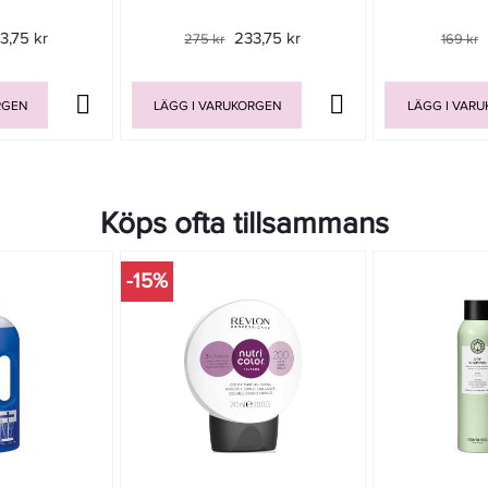
3,75 kr
233,75 kr
275 kr
169 kr
RGEN
LÄGG I VARUKORGEN
LÄGG I VAR
Köps ofta tillsammans
-15%