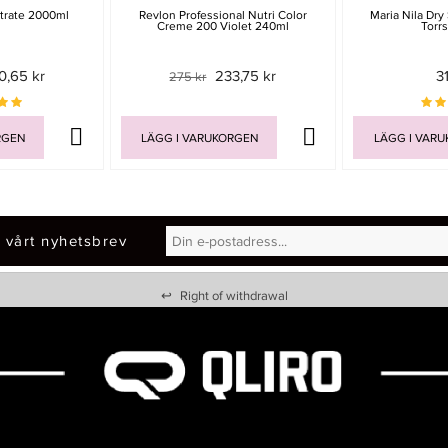
trate 2000ml
Revlon Professional Nutri Color
Maria Nila Dr
Creme 200 Violet 240ml
Torr
0,65 kr
233,75 kr
3
275 kr
RGEN
LÄGG I VARUKORGEN
LÄGG I VAR
 vårt nyhetsbrev
↩
Right of withdrawal