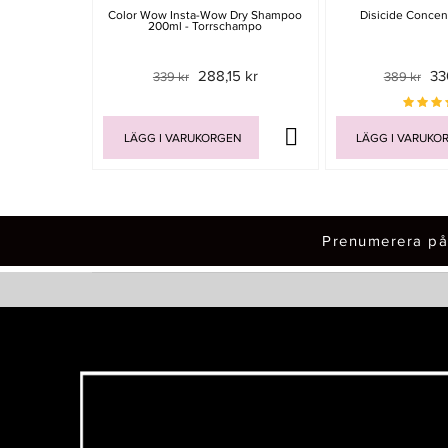
Color Wow Insta-Wow Dry Shampoo
Disicide Concen
200ml - Torrschampo
288,15 kr
33
339 kr
389 kr
LÄGG I VARUKORGEN
LÄGG I VARUKO
Prenumerera på