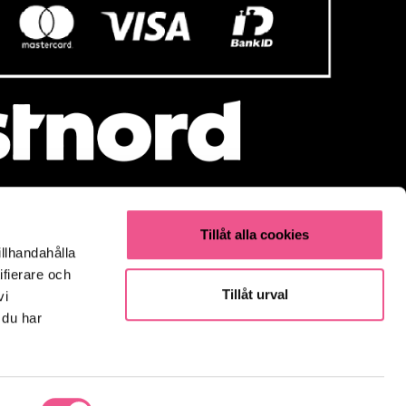
Tillåt alla cookies
illhandahålla
Populärt
ifierare och
Olaplex
Tillåt urval
vi
Kevin Murphy
 du har
K18
Elverktyg & Klippmaskiner
Parfym
Fynda