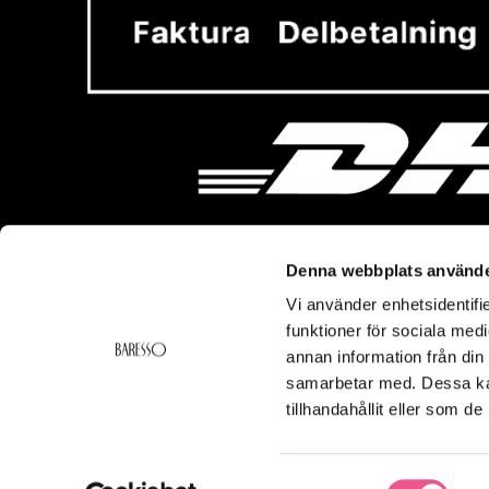
Denna webbplats använde
Vi använder enhetsidentifie
Vi hjälper dig!
Om Ba
funktioner för sociala medi
Kontakt
Baresso 
annan information från din
Köpvillkor
Om Bares
samarbetar med. Dessa kan
Frakt & Leverans
Cookiepol
tillhandahållit eller som d
Ångerrätt & Returer
Integritets
Smspolicy
Samtyckesval