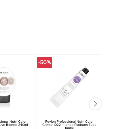
-50%
-15%
ional Nutri Color
Revlon Professional Nutri Color
Revlon Pro
uve Blonde 240ml
Creme 1022 Intense Platinum Tube
Creme 931 L
100ml