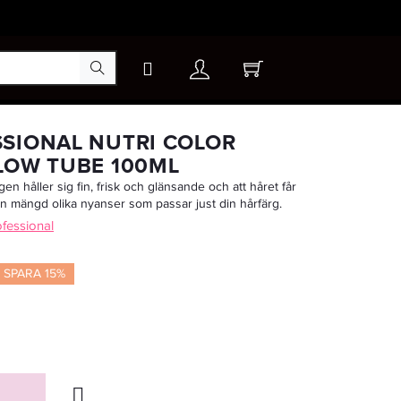
×
SIONAL NUTRI COLOR
LOW TUBE 100ML
rgen håller sig fin, frisk och glänsande och att håret får
-20%
en mängd olika nyanser som passar just din hårfärg.
ofessional
SPARA 15%