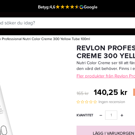
 Professional Nutri Color Creme 300 Yellow Tube 100ml
Passar din varukorg
REVLON PROFES
CREME 300 YEL
Nutri Color Creme ser till att fä
den vård det behöver. Finns i 
Fler produkter från Revlon Pr
140,25 kr
165 kr
Ingen recension
−
+
KVANTITET
LÄGG I VARUKORGEN