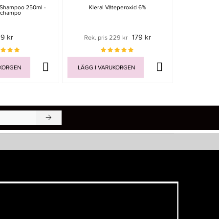
y Shampoo 250ml -
Kleral Väteperoxid 6%
Jaw
schampo
19 kr
179 kr
Rek. pris 229 kr
59 
UKORGEN
LÄGG I VARUKORGEN
LÄGG I V