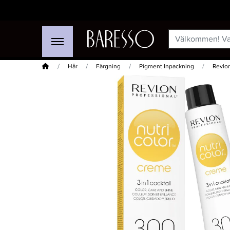
Hem
Hår
Färgning
Pigment Inpackning
Revlon
-15%