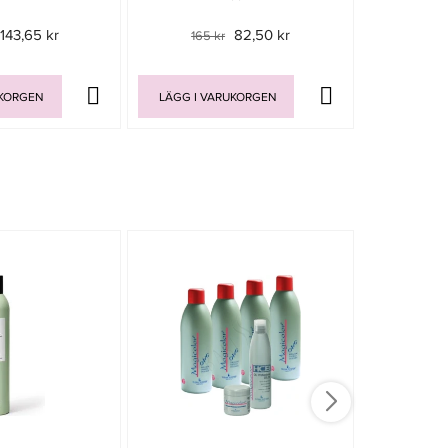
143,65 kr
82,50 kr
165 kr
165 
UKORGEN
LÄGG I VARUKORGEN
LÄGG I V
-15%