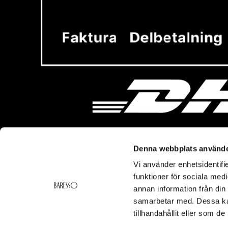
Denna webbplats använde
Vi använder enhetsidentifie
Vi hjälper dig!
Om Ba
funktioner för sociala medi
Kontakt
Baresso 
annan information från din
Köpvillkor
Om Bares
samarbetar med. Dessa kan
Frakt & Leverans
Cookiepol
tillhandahållit eller som d
Ångerrätt & Returer
Integritets