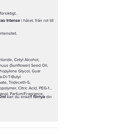
rsiktigt.
cao Intense
i håret, från rot till
ntensitet.
oride, Cetyl Alcohol,
nuus (Sunflower) Seed Oil,
Propylene Glycol, Guar
a-Di-T-Butyl
te, Trideceth-5,
olymer, Citric Acid, PEG-12
anol, Parfum/Fragrance,
0ml
kan du enkelt
förnya
din