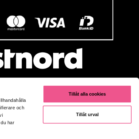
Tillåt alla cookies
illhandahålla
Populärt
ifierare och
Olaplex
Tillåt urval
vi
Kevin Murphy
 du har
K18
Elverktyg & Klippmaskiner