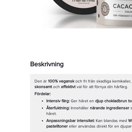
Beskrivning
Den är
100% vegansk
och fri från skadliga kemikalier, v
skonsamt
och
effektivt
val för att förnya din hårfärg.
Fördelar:
Intensiv färg:
Ger håret en
djup chokladbrun t
Återfuktning:
Innehåller
närande ingredienser
håret.
Anpassningsbar intensitet:
Kan blandas med
W
pastelltoner
eller användas direkt för en djupar