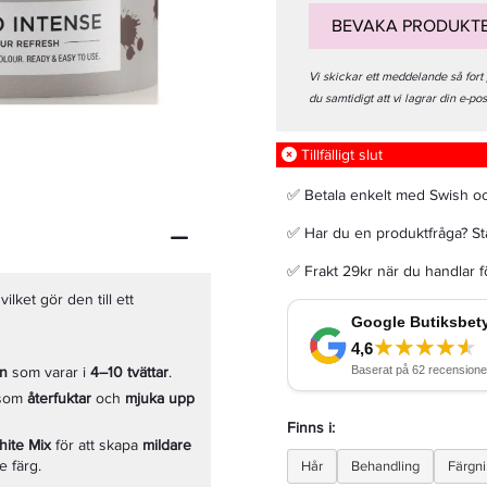
BEVAKA PRODUKT
Vi skickar ett meddelande så fort
du samtidigt att vi lagrar din e-po
Maria Nila Colour Refresh Peach 9.34 100ml
Tillfälligt slut
179 kr
✅ Betala enkelt med Swish o
✅ Har du en produktfråga? Sta
LÄGG I VARUKORGEN
✅ Frakt 29kr när du handlar 
ilket gör den till ett
on
som varar i
4–10 tvättar
.
som
återfuktar
och
mjuka upp
Finns i:
hite Mix
för att skapa
mildare
e färg.
Hår
Behandling
Färgn