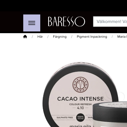
Hem
Hår
Färgning
Pigment Inpackning
Maria 