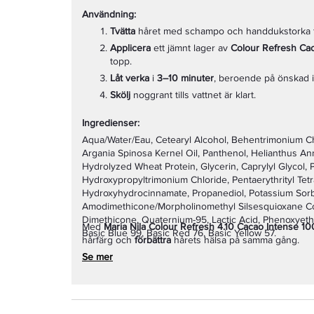
Användning:
Tvätta
håret med schampo och handdukstorka fö
Applicera
ett jämnt lager av
Colour Refresh Ca
topp.
Låt verka
i
3–10 minuter
, beroende på önskad i
Skölj
noggrant tills vattnet är klart.
Ingredienser:
Aqua/Water/Eau, Cetearyl Alcohol, Behentrimonium Chl
Argania Spinosa Kernel Oil, Panthenol, Helianthus An
Hydrolyzed Wheat Protein, Glycerin, Caprylyl Glycol, 
Hydroxypropyltrimonium Chloride, Pentaerythrityl Tetr
Hydroxyhydrocinnamate, Propanediol, Potassium Sorba
Amodimethicone/Morpholinomethyl Silsesquioxane Cop
Dimethicone, Quaternium-95, Lactic Acid, Phenoxyeth
Med
Maria Nila Colour Refresh 4.10 Cacao Intense 10
Basic Blue 99, Basic Red 76, Basic Yellow 57.
hårfärg och
förbättra
hårets hälsa på samma gång.
Se mer