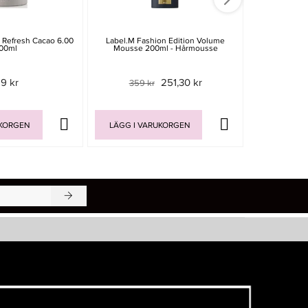
r Refresh Cacao 6.00
Label.m Fashion Edition Volume
Maria Nila S
00ml
Mousse 200ml - Hårmousse
350
19 kr
251,30 kr
359 kr
UKORGEN
LÄGG I VARUKORGEN
LÄGG I V