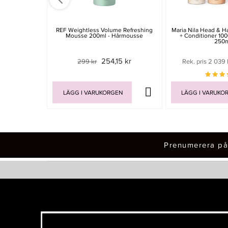
REF Weightless Volume Refreshing
Maria Nila Head & H
Mousse 200ml - Hårmousse
+ Conditioner 10
250
254,15 kr
299 kr
Rek. pris 2 039 
LÄGG I VARUKORGEN
LÄGG I VARUKO
Prenumerera på