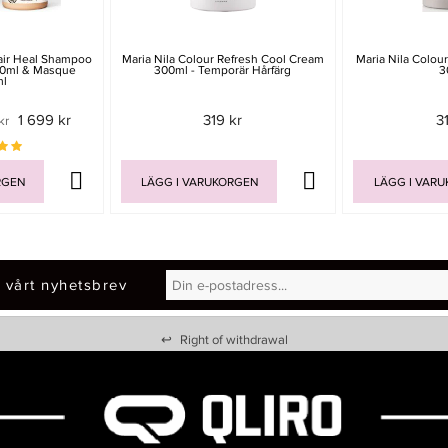
air Heal Shampoo
Maria Nila Colour Refresh Cool Cream
Maria Nila Colou
00ml & Masque
300ml - Temporär Hårfärg
3
ml
1 699 kr
319 kr
3
kr
RGEN
LÄGG I VARUKORGEN
LÄGG I VAR
 vårt nyhetsbrev
↩
Right of withdrawal