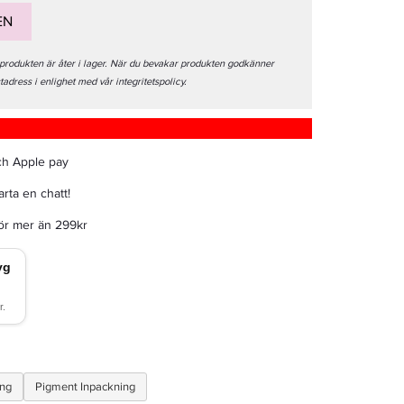
EN
 produkten är åter i lager. När du bevakar produkten godkänner
stadress i enlighet med vår integritetspolicy.
ch Apple pay
rta en chatt!
för mer än 299kr
ing
Pigment Inpackning