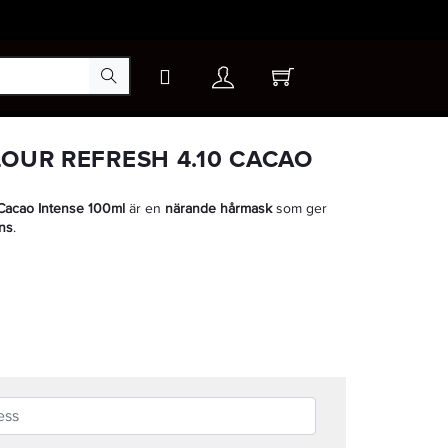
×
LOUR REFRESH 4.10 CACAO
 Cacao Intense 100ml
är en
närande hårmask
som ger
-30%
ans
.