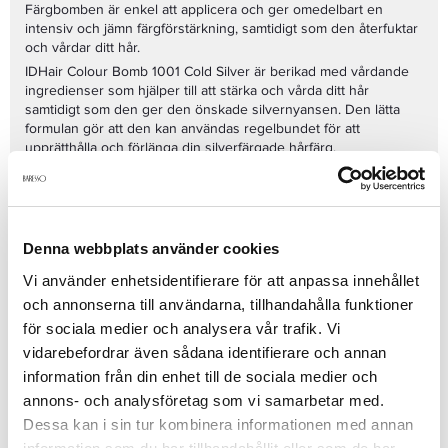
Färgbomben är enkel att applicera och ger omedelbart en
intensiv och jämn färgförstärkning, samtidigt som den återfuktar
och vårdar ditt hår.
IDHair Colour Bomb 1001 Cold Silver är berikad med vårdande
ingredienser som hjälper till att stärka och vårda ditt hår
samtidigt som den ger den önskade silvernyansen. Den lätta
formulan gör att den kan användas regelbundet för att
upprätthålla och förlänga din silverfärgade hårfärg.
Oavsett om du har naturligt silverfärgat hår eller färgat det silver,
är IDHair Colour Bomb 1001 Cold Silver det perfekta valet för att
ge ditt hår den kalla, silvernyansen och glansen det förtjänar. Ge
ditt silverfärgade hår den ultimata vården och färgförstärkningen
med denna kraftfulla och effektiva färgbomb från IDHair.
Denna webbplats använder cookies
Se mer
Vi använder enhetsidentifierare för att anpassa innehållet
och annonserna till användarna, tillhandahålla funktioner
för sociala medier och analysera vår trafik. Vi
vidarebefordrar även sådana identifierare och annan
Produktdetaljer
information från din enhet till de sociala medier och
annons- och analysföretag som vi samarbetar med.
Dessa kan i sin tur kombinera informationen med annan
Recensioner