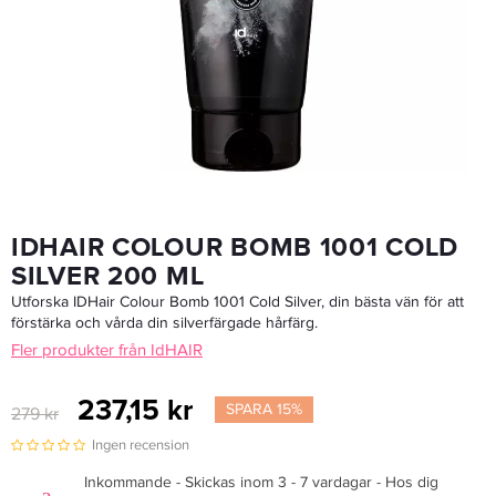
TIGI Tweens Recovery 2x750ml
244,30 kr
349 kr
LÄGG I VARUKORGEN
IDHAIR COLOUR BOMB 1001 COLD
SILVER 200 ML
Utforska IDHair Colour Bomb 1001 Cold Silver, din bästa vän för att
förstärka och vårda din silverfärgade hårfärg.
Fler produkter från IdHAIR
237,15 kr
SPARA 15%
279 kr
Ingen recension
Inkommande - Skickas inom 3 - 7 vardagar - Hos dig