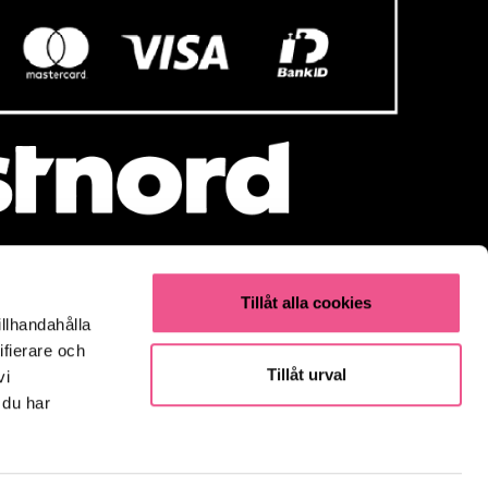
Tillåt alla cookies
illhandahålla
Populärt
ifierare och
Olaplex
Tillåt urval
vi
Kevin Murphy
 du har
K18
Elverktyg & Klippmaskiner
Parfym