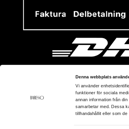
Denna webbplats använde
Vi använder enhetsidentifie
Vi hjälper dig!
Om Ba
funktioner för sociala medi
Kontakt
Baresso 
annan information från din
Köpvillkor
Om Bares
samarbetar med. Dessa kan
Frakt & Leverans
Cookiepol
tillhandahållit eller som d
Ångerrätt & Returer
Integritets
Smspolicy