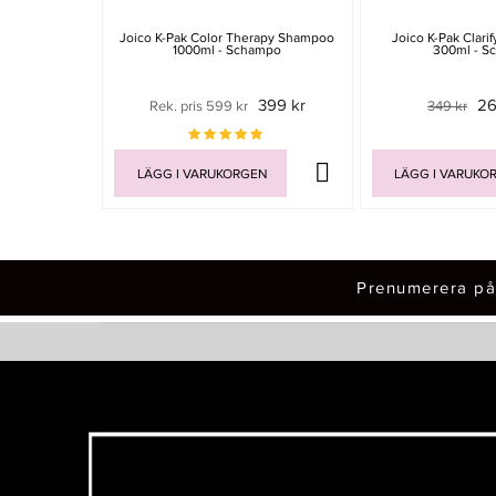
Joico K-Pak Color Therapy Shampoo
Joico K-Pak Clar
1000ml - Schampo
300ml - S
399 kr
26
Rek. pris 599 kr
349 kr
LÄGG I VARUKORGEN
LÄGG I VARUKO
Prenumerera på