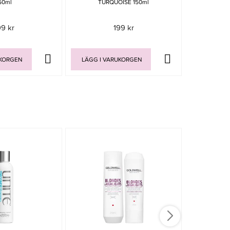
50ml
TURQUOISE 150ml
L
99 kr
199 kr
UKORGEN
LÄGG I VARUKORGEN
LÄGG I V
-15%