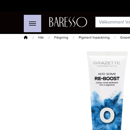
Hem
Hår
Färgning
Pigment Inpackning
Graze
-25%