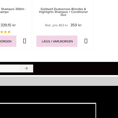
s Shampoo 300ml -
Goldwell Dualsenses Blondes &
Milk Shake I
hampo
Highlights Shampoo + Conditioner
M
Duo
339,15 kr
359 kr
Rek. pris 463 kr
849 
UKORGEN
LÄGG I VARUKORGEN
LÄGG I V