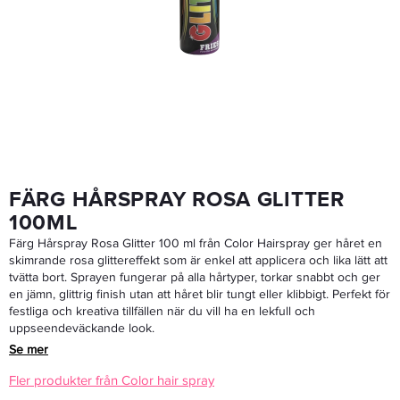
Color Hair Spray Pastel Green - Färg Hårspray Pastel Grön 100ml
50,15 kr
59 kr
LÄGG I VARUKORGEN
FÄRG HÅRSPRAY ROSA GLITTER
100ML
Färg Hårspray Rosa Glitter 100 ml från Color Hairspray ger håret en
skimrande rosa glittereffekt som är enkel att applicera och lika lätt att
tvätta bort. Sprayen fungerar på alla hårtyper, torkar snabbt och ger
en jämn, glittrig finish utan att håret blir tungt eller klibbigt. Perfekt för
festliga och kreativa tillfällen när du vill ha en lekfull och
uppseendeväckande look.
Se mer
Fler produkter från Color hair spray