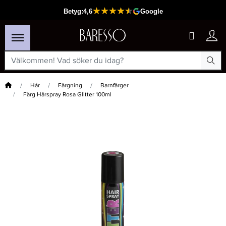
Hem
Hår
Färgning
Barnfärger
Färg Hårspray Rosa Glitter 100ml
×
Passar din varukorg
-15%