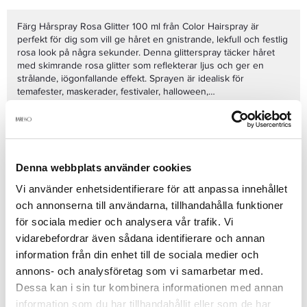
Färg Hårspray Rosa Glitter 100 ml från Color Hairspray är
perfekt för dig som vill ge håret en gnistrande, lekfull och festlig
rosa look på några sekunder. Denna glitterspray täcker håret
med skimrande rosa glitter som reflekterar ljus och ger en
strålande, iögonfallande effekt. Sprayen är idealisk för
temafester, maskerader, festivaler, halloween,
dansframträdanden eller alla tillfällen då du vill sticka ut och
Formulan är enkel att applicera, torkar snabbt och tvättas lätt ur
glänsa.
med vanligt schampo. Den fungerar på alla hårtyper och ger en
jämn fördelning av glitter utan att håret känns stelt eller tungt.
Med Color Hairsprays rosa glitterspray kan du skapa en magisk
och glamourös look som håller hela dagen eller kvällen.
Denna webbplats använder cookies
Se mer
Vi använder enhetsidentifierare för att anpassa innehållet
och annonserna till användarna, tillhandahålla funktioner
för sociala medier och analysera vår trafik. Vi
vidarebefordrar även sådana identifierare och annan
Produktdetaljer
information från din enhet till de sociala medier och
annons- och analysföretag som vi samarbetar med.
Recensioner
Dessa kan i sin tur kombinera informationen med annan
information som du har tillhandahållit eller som de har