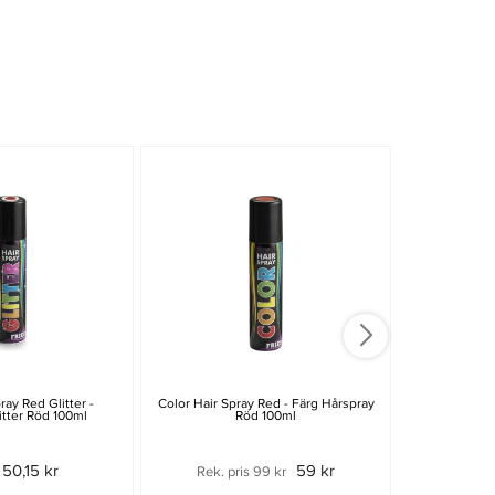
ray Red Glitter -
Color Hair Spray Red - Färg Hårspray
Färg Hårspr
itter Röd 100ml
Röd 100ml
50,15 kr
59 kr
Rek. pris 99 kr
Rek. p