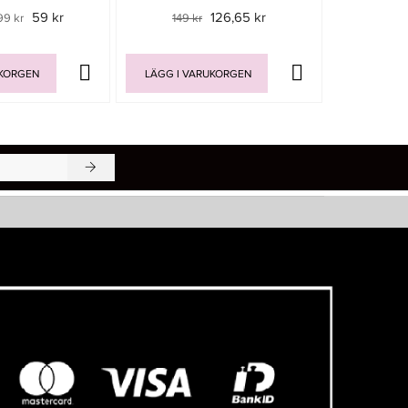
59 kr
126,65 kr
99 kr
149 kr
69 
UKORGEN
LÄGG I VARUKORGEN
LÄGG I V