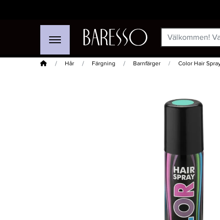
Hem
Hår
Färgning
Barnfärger
Color Hair Spra