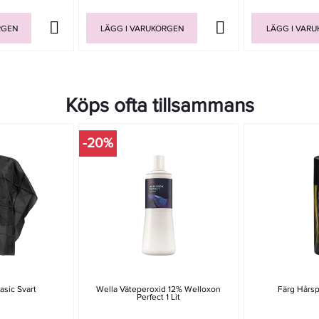
RGEN
LÄGG I VARUKORGEN
LÄGG I VAR
Köps ofta tillsammans
-20%
asic Svart
Wella Väteperoxid 12% Welloxon
Färg Hårsp
Perfect 1 Lit