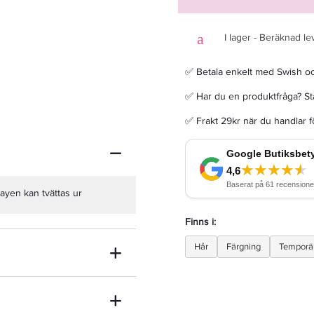
I lager - Beräknad le
✅ Betala enkelt med Swish o
Färg Hårspray Silver Glitter 100ml
✅ Har du en produktfråga? Sta
✅ Frakt 29kr när du handlar 
59 kr
Rek. pris 99 kr
LÄGG I VARUKORGEN
rayen kan tvättas ur
Finns i:
Hår
Färgning
Temporär