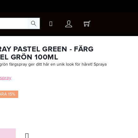
×
AY PASTEL GREEN - FÄRG
EL GRÖN 100ML
grön färgspray ger ditt hår en unik look för håret! Spraya
-35%
 spray
ARA 15%