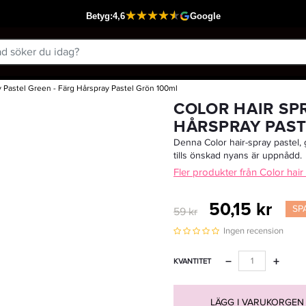
y Pastel Green - Färg Hårspray Pastel Grön 100ml
Passar din varukorg
COLOR HAIR SPR
HÅRSPRAY PAST
Denna Color hair-spray pastel, 
tills önskad nyans är uppnådd.
Fler produkter från Color hair
50,15 kr
SP
59 kr
Ingen recension
−
+
KVANTITET
LÄGG I VARUKORGEN