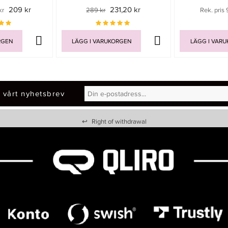
209 kr
231,20 kr
kr
289 kr
Rek. pris 
RGEN
LÄGG I VARUKORGEN
LÄGG I VAR
 vårt nyhetsbrev
↩
Right of withdrawal