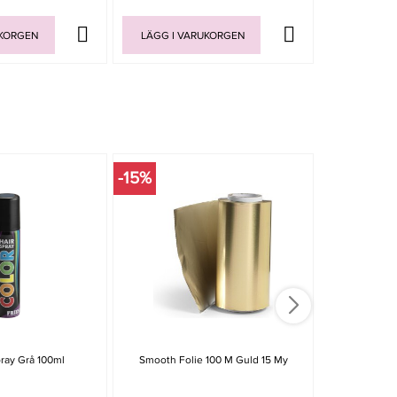
UKORGEN
LÄGG I VARUKORGEN
LÄGG I V
-15%
-15%
ray Grå 100ml
Smooth Folie 100 M Guld 15 My
Superst