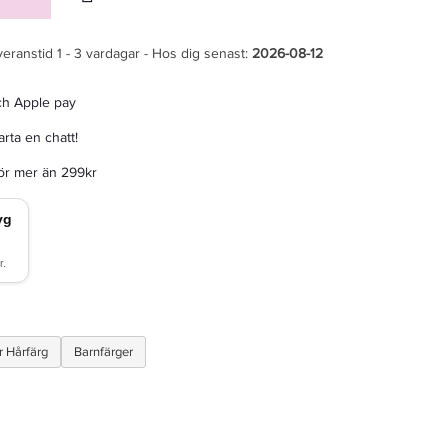
veranstid 1 - 3 vardagar - Hos dig senast:
2026-08-12
ch Apple pay
rta en chatt!
för mer än 299kr
 Hårfärg
Barnfärger