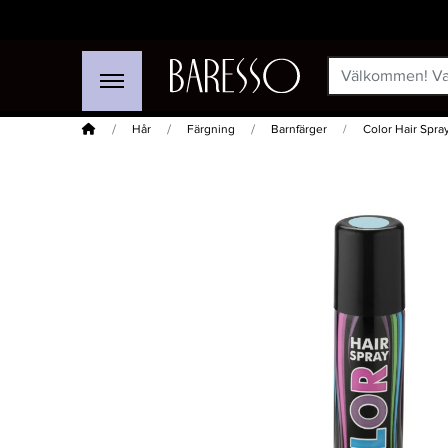
Hem
Hår
Färgning
Barnfärger
Color Hair Spra