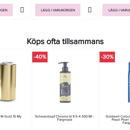
RGEN
LÄGG I VARUKORGEN
LÄGG I VAR
Köps ofta tillsammans
-40%
-30%
 M Guld 15 My
Schwarzkopf Chroma Id 9.5-4 300 Ml -
Goldwell Colora
Färgmask
Pasel Pearl
Fär