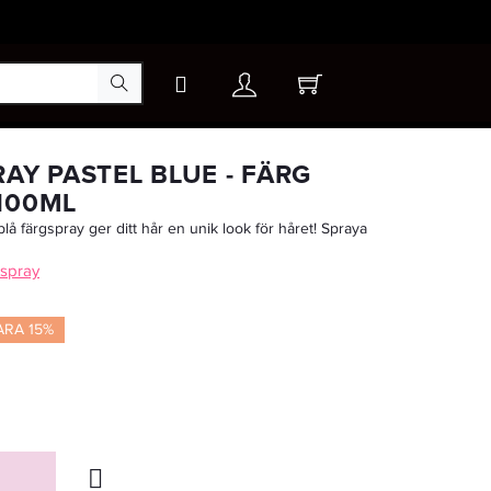
×
AY PASTEL BLUE - FÄRG
100ML
lå färgspray ger ditt hår en unik look för håret! Spraya
-35%
 spray
ARA 15%