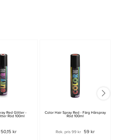
ray Red Glitter -
Color Hair Spray Red - Färg Hårspray
Färg Hårspr
itter Röd 100ml
Röd 100ml
50,15 kr
59 kr
Rek. pris 99 kr
Rek. p