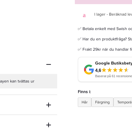
I lager - Beräknad le
✅ Betala enkelt med Swish o
Färg Hårspray Silver Glitter 100ml
✅ Har du en produktfråga? Sta
✅ Frakt 29kr när du handlar 
59 kr
Rek. pris 99 kr
LÄGG I VARUKORGEN
rayen kan tvättas ur
Finns i:
Hår
Färgning
Temporär