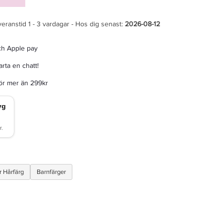
veranstid 1 - 3 vardagar - Hos dig senast:
2026-08-12
ch Apple pay
rta en chatt!
för mer än 299kr
 Hårfärg
Barnfärger