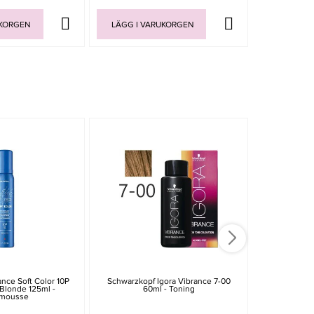
UKORGEN
LÄGG I VARUKORGEN
LÄGG I V
nce Soft Color 10P
Schwarzkopf Igora Vibrance 7-00
Schwarzkopf I
 Blonde 125ml -
60ml - Toning
gmousse