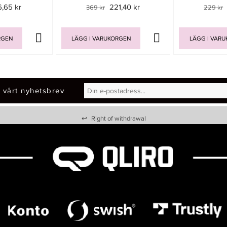
6,65 kr
221,40 kr
369 kr
229 kr
RGEN
LÄGG I VARUKORGEN
LÄGG I VAR
 vårt nyhetsbrev
↩
Right of withdrawal