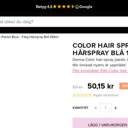
y Pastel Blue - Färg Hårspray Blå 100ml
Passar din varukorg
COLOR HAIR SPR
HÅRSPRAY BLÅ 
Denna Color hair-spray pastel, b
tills önskad nyans är uppnådd.
Fler produkter från Color hair
50,15 kr
SP
59 kr
Ingen recension
−
+
KVANTITET
LÄGG I VARUKORGEN