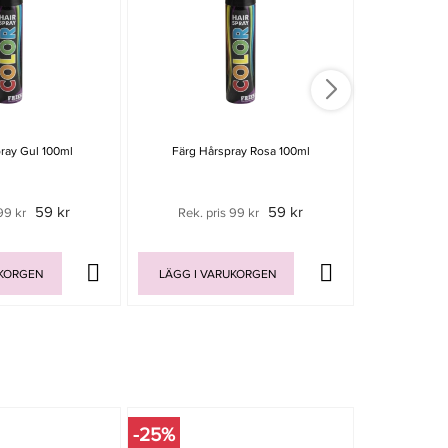
ray Gul 100ml
Färg Hårspray Rosa 100ml
Färg Hå
59 kr
59 kr
99 kr
Rek. pris 99 kr
Rek. p
UKORGEN
LÄGG I VARUKORGEN
LÄGG I V
-25%