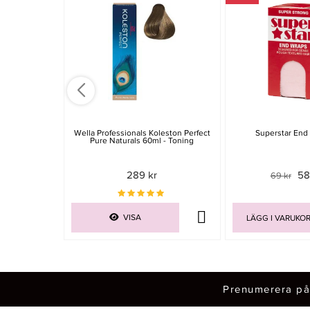
Wella Professionals Koleston Perfect
Superstar End
Pure Naturals 60ml - Toning
289 kr
58
69 kr
VISA
LÄGG I VARUKO
Prenumerera på