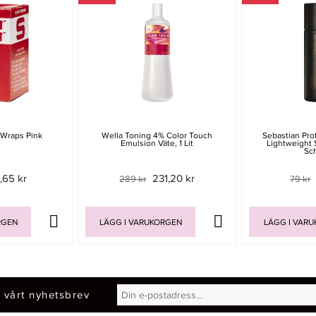
 Wraps Pink
Wella Toning 4% Color Touch
Sebastian Prof
Emulsion Väte, 1 Lit
Lightweight
Sc
,65 kr
231,20 kr
289 kr
79 kr
RGEN
LÄGG I VARUKORGEN
LÄGG I VAR
 vårt nyhetsbrev