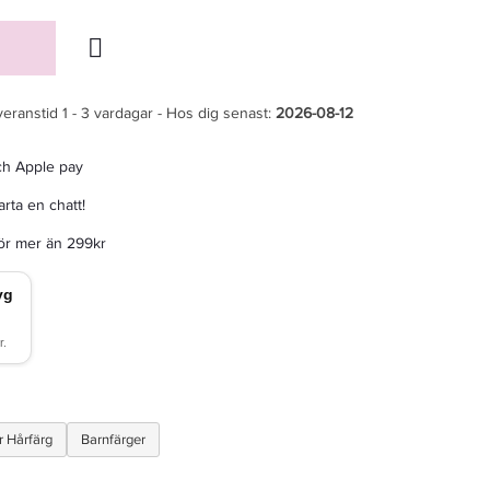
veranstid 1 - 3 vardagar - Hos dig senast:
2026-08-12
ch Apple pay
rta en chatt!
för mer än 299kr
 Hårfärg
Barnfärger