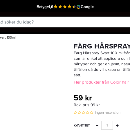
vart 100ml
Passar din varukorg
FÄRG HÅRSPRAY
Färg Hårspray Svart 100 ml frå
som är enkel att applicera och li
hårtyper och ger en jämn, naturli
tillfällen då du vill skapa en til
sätt.
Fler produkter från Color hair
59 kr
Rek. pris 99 kr
Ingen recension
−
+
KVANTITET