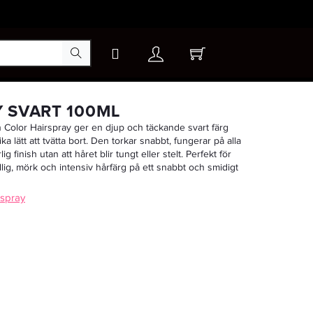
×
 SVART 100ML
n Color Hairspray ger en djup och täckande svart färg
ka lätt att tvätta bort. Den torkar snabbt, fungerar på alla
-20%
g finish utan att håret blir tungt eller stelt. Perfekt för
lfällig, mörk och intensiv hårfärg på ett snabbt och smidigt
 spray