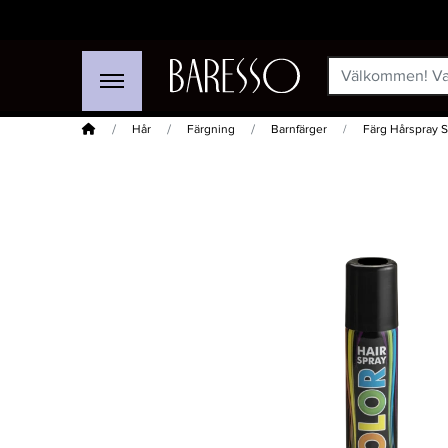
Hem
Hår
Färgning
Barnfärger
Färg Hårspray S
-20%