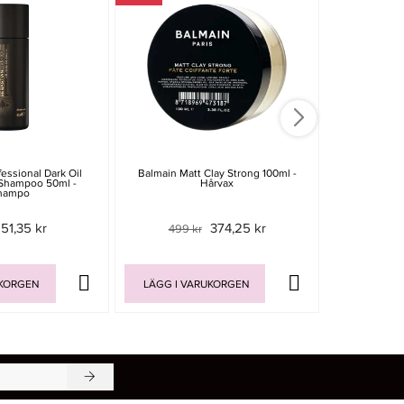
essional Dark Oil
Balmain Matt Clay Strong 100ml -
Reborn Blond
 Shampoo 50ml -
Hårvax
S
hampo
51,35 kr
374,25 kr
499 kr
UKORGEN
LÄGG I VARUKORGEN
LÄGG I V