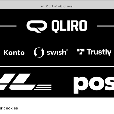
↩
Right of withdrawal
r cookies