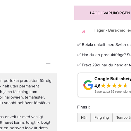
LÄGG I VARUKORGEN
I lager - Beräknad le
Wella Väteperoxid 9% Welloxon Perfect 1 Lit
✅ Betala enkelt med Swish o
231,20 kr
289 kr
✅ Har du en produktfråga? Sta
✅ Frakt 29kr när du handlar 
LÄGG I VARUKORGEN
en perfekta produkten för dig
 – helt utan permanent
ch jämn täckning som
för halloween, temafester,
 du snabbt behöver förstärka
Finns i:
tas enkelt ur med vanligt
Hår
Färgning
Temporär
t håret känns tungt, klibbigt
ler en helsvart look är detta