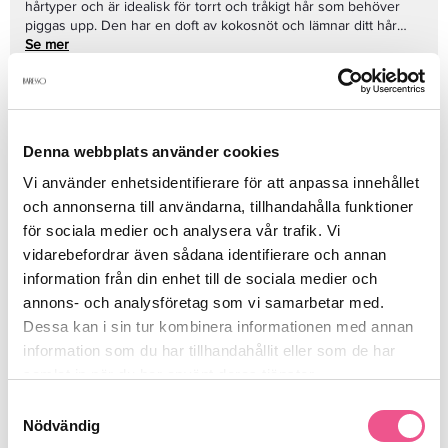
hårtyper och är idealisk för torrt och tråkigt hår som behöver
piggas upp. Den har en doft av kokosnöt och lämnar ditt hår
med en mjuk, silkeslen och glansfull känsla.Innehåll: 150
Se mer
mlAnvänd en gång i veckan (eller så ofta du önskar). Rengör
först håret medBumble and bumble Creme de Coco Shampoo.
Kläm sedan ut en generös mängd av hårinpackningen i
handflatorna och arbeta igenom rengjort, vått hår. Låt verka i 7-
Produktdetaljer
10 minuter och skölj sedan. För extra återfuktning, låt verka
Denna webbplats använder cookies
medan du har en varm handduk runt håret eller sitt i direkt
solljus (du kan även låta den verka över natten).
Vi använder enhetsidentifierare för att anpassa innehållet
Recensioner
och annonserna till användarna, tillhandahålla funktioner
för sociala medier och analysera vår trafik. Vi
vidarebefordrar även sådana identifierare och annan
information från din enhet till de sociala medier och
Finns i:
annons- och analysföretag som vi samarbetar med.
Fynda
Hår
Kampanjer
Behandling
Hårvård
Dessa kan i sin tur kombinera informationen med annan
information som du har tillhandahållit eller som de har
Outlet
Torrt Hår
samlat in när du har använt deras tjänster.
Samtyckesval
Nödvändig
Liknande produkter