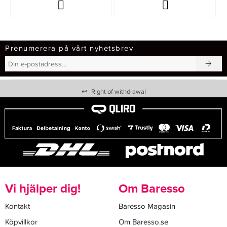
Prenumerera på vårt nyhetsbrev
↩
Right of withdrawal
Vi hjälper dig!
Om Baresso
Kontakt
Baresso Magasin
Köpvillkor
Om Baresso.se