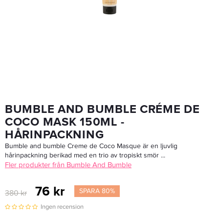
Redken Extreme Nature+Science Shampoo 300ml - Schampo
179 kr
Rek. pris 359 kr
LÄGG I VARUKORGEN
BUMBLE AND BUMBLE CRÉME DE
COCO MASK 150ML -
HÅRINPACKNING
Bumble and bumble Creme de Coco Masque är en ljuvlig
hårinpackning berikad med en trio av tropiskt smör ...
Fler produkter från Bumble And Bumble
76 kr
SPARA 80%
380 kr
Ingen recension