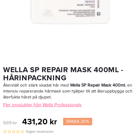
Paul Mitchell Ultimate Color Repair Shampoo 250 Ml - Schampo
174,30 kr
249 kr
LÄGG I VARUKORGEN
WELLA SP REPAIR MASK 400ML -
HÅRINPACKNING
Återställ och stärk skadat hår med
Wella SP Repair Mask 400ml
, en
intensiv reparerande hårmask som hjälper till att återuppbygga och
återfukta håret på djupet.
Fler produkter från Wella Professionals
431,20 kr
SPARA 20%
539 kr
Ingen recension