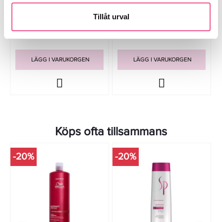
Hårinpackning
Hårinpackning
Tillåt urval
174,50 kr
308 kr
349 kr
385 kr
LÄGG I VARUKORGEN
LÄGG I VARUKORGEN
Köps ofta tillsammans
-20%
-20%