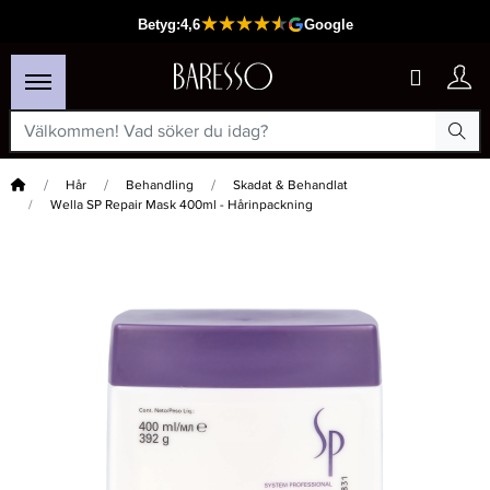
Hem
Hår
Behandling
Skadat & Behandlat
Wella SP Repair Mask 400ml - Hårinpackning
×
Passar din varukorg
-30%