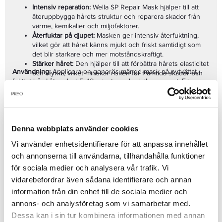
Intensiv reparation:
Wella SP Repair Mask hjälper till att
återuppbygga hårets struktur och reparera skador från
värme, kemikalier och miljöfaktorer.
Återfuktar på djupet:
Masken ger intensiv återfuktning,
vilket gör att håret känns mjukt och friskt samtidigt som
det blir starkare och mer motståndskraftigt.
Stärker håret:
Den hjälper till att förbättra hårets elasticitet
Användning:
Applicera en generös mängd mask på nytvättat,
och styrka, vilket minskar risken för framtida skador och
fuktigt hår. Låt verka i 5–10 minuter och skölj noggrant. För
gör håret lättare att hantera.
bästa resultat, använd tillsammans med
Wella SP Repair
Glans och mjukhet:
Lämnar håret glänsande, mjukt och
Shampoo
och andra produkter från
Wella SP Repair-serien
.
friskt med en naturlig lyster.
Professionell kvalitet:
Wella är ett världsledande
För starkare, friskare och mer glänsande hår, välj
Wella SP
varumärke inom professionell hårvård och erbjuder
Repair Mask 400ml
– den ultimata lösningen för att reparera
Denna webbplats använder cookies
produkter som ger långvariga och synliga resultat för
och återfukta skadat hår på djupet.
skadat hår.
Vi använder enhetsidentifierare för att anpassa innehållet
Se mer
och annonserna till användarna, tillhandahålla funktioner
för sociala medier och analysera vår trafik. Vi
vidarebefordrar även sådana identifierare och annan
Produktdetaljer
information från din enhet till de sociala medier och
annons- och analysföretag som vi samarbetar med.
Dessa kan i sin tur kombinera informationen med annan