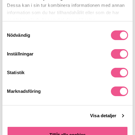
Produktdetaljer
Dessa kan i sin tur kombinera informationen med annan
information som du har tillhandahållit eller som de har
Recensioner
samlat in när du har använt deras tjänster.
Samtyckesval
Nödvändig
Finns i:
Inställningar
Hår
Behandling
Skadat & Behandlat
Statistik
Liknande produkter
Marknadsföring
-20%
-50%
Visa detaljer
Tillåt alla cookies