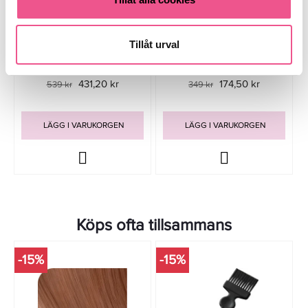
Wella SP Repair Mask 400ml -
Wella SP Reverse Mask 150ml -
Tillåt urval
Hårinpackning
Hårinpackning
431,20 kr
174,50 kr
539 kr
349 kr
LÄGG I VARUKORGEN
LÄGG I VARUKORGEN
Köps ofta tillsammans
-15%
-15%
-