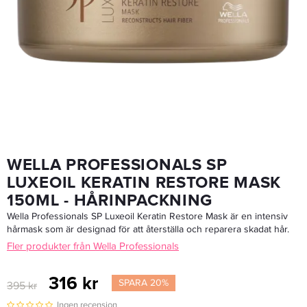
Revlon Young Color Excel 5 Light Brown - Toning
194,65 kr
229 kr
LÄGG I VARUKORGEN
WELLA PROFESSIONALS SP
LUXEOIL KERATIN RESTORE MASK
150ML - HÅRINPACKNING
Wella Professionals SP Luxeoil Keratin Restore Mask är en intensiv
hårmask som är designad för att återställa och reparera skadat hår.
Fler produkter från Wella Professionals
316 kr
SPARA 20%
395 kr
Ingen recension