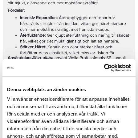
blir mjukt, glänsande och mer motståndskraftigt.
Fördelar:
Intensiv Reparation:
Återuppbygger och reparerar
hårstråets struktur från insidan, vilket gör håret starkare
och mer motståndskraftigt mot framtida skador.
Återfuktande:
Ger djupt återfuktning och näring till skadat
hår, vilket gör det mjukt, glansigt och lätt att hantera.
Stärker Håret:
Keratin och oljor stärker håret och
förbättrar dess elasticitet, vilket minskar risken för
Användning:
Efter att ha använt Wella Professionals SP Luxeoil
ytterligare skador.
Keratin Shampoo, applicera en generös mängd mask på fuktigt
Skyddar mot Yttre Påfrestningar:
Hjälper till att skydda
hår och fördela jämnt i längderna. Låt verka i 5–10 minuter och
håret från externa skador och miljöpåverkan, vilket ger
skölj noggrant. För bästa resultat, använd regelbundet som en
håret ett friskt och vitalt utseende.
del av din vårdrutin.
Långvarig Smidighet och Glans:
Lämnar håret silkeslent
och glänsande utan att tynga ner det.
Denna webbplats använder cookies
Perfekt För:
Skadat, svagt och försvagat hår som behöver
repareras, stärkas och återfuktas för ett friskare och mer
Vi använder enhetsidentifierare för att anpassa innehållet
glänsande resultat.
och annonserna till användarna, tillhandahålla funktioner
Se mer
för sociala medier och analysera vår trafik. Vi
vidarebefordrar även sådana identifierare och annan
information från din enhet till de sociala medier och
annons- och analysföretag som vi samarbetar med.