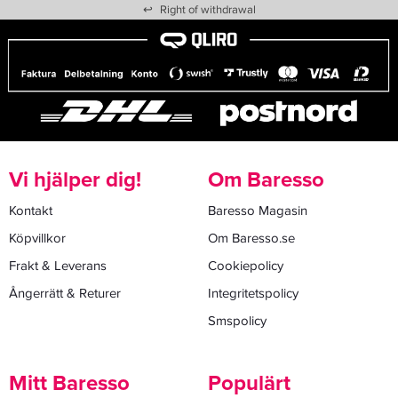
↩
Right of withdrawal
Vi hjälper dig!
Om Baresso
Kontakt
Baresso Magasin
Köpvillkor
Om Baresso.se
Frakt & Leverans
Cookiepolicy
Ångerrätt & Returer
Integritetspolicy
Smspolicy
Mitt Baresso
Populärt