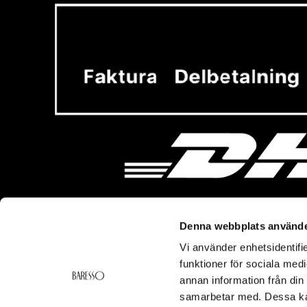
Denna webbplats använde
Vi använder enhetsidentifie
Vi hjälper dig!
Om Ba
funktioner för sociala medi
Frakt & Leverans
Baresso 
annan information från din
Ångerrätt & Returer
Om Bares
samarbetar med. Dessa kan