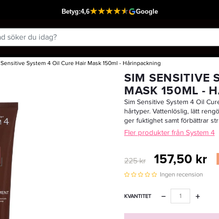
 Sensitive System 4 Oil Cure Hair Mask 150ml - Hårinpackning
Passar din varukorg
SIM SENSITIVE 
MASK 150ML - 
Sim Sensitive System 4 Oil Cur
hårtyper. Vattenlöslig, lätt re
ger fuktighet samt förbättrar st
Fler produkter från System 4
157,50 kr
225 kr
Ingen recension
−
+
KVANTITET