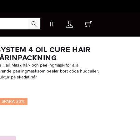
×
SYSTEM 4 OIL CURE HAIR
HÅRINPACKNING
e Hair Mask hår- och peelingmask för alla
-20%
ngörande peelingmasksom peelar bort döda hudceller,
ruktur på skadat hår.
SPARA 30%