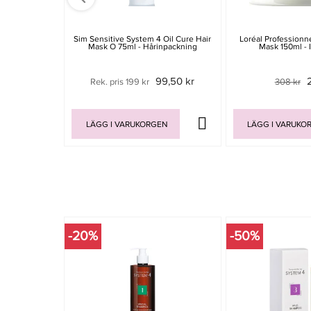
Sim Sensitive System 4 Oil Cure Hair
Loréal Professionn
Mask O 75ml - Hårinpackning
Mask 150ml - 
99,50 kr
Rek. pris 199 kr
308 kr
LÄGG I VARUKORGEN
LÄGG I VARUKO
-20%
-50%