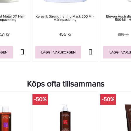
el Metal DX Hair
Kerasilk Strengthening Mask 200 Ml -
Eleven Australi
Inpackning
Hårinpackning
500 Ml - 
231 kr
455 kr
399 kr
RGEN
LÄGG I VARUKORGEN
LÄGG I VAR
Köps ofta tillsammans
-50%
-50%