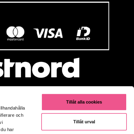
Tillåt alla cookies
illhandahålla
Populärt
ifierare och
Parfym
Tillåt urval
vi
Fynda
 du har