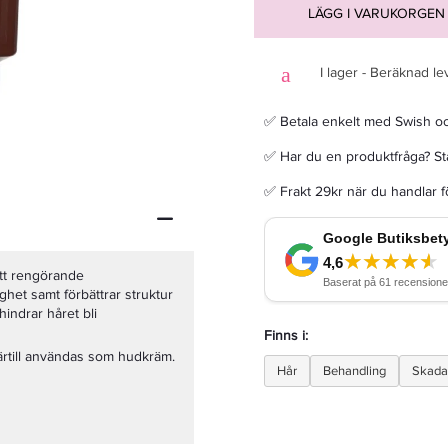
LÄGG I VARUKORGEN
I lager - Beräknad le
Sim Sensitive System 4 Mild Shampoo 3 500ml - Schampo
✅ Betala enkelt med Swish o
✅ Har du en produktfråga? Sta
227,50 kr
455 kr
✅ Frakt 29kr när du handlar 
LÄGG I VARUKORGEN
ätt rengörande
het samt förbättrar struktur
indrar håret bli
Finns i:
ärtill användas som hudkräm.
Hår
Behandling
Skada