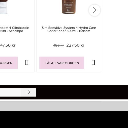
ystem 4 Climbazole
Sim Sensitive System 4 Hydro Care
Davines OI 
75ml - Schampo
Conditioner 500ml - Balsam
47,50 kr
227,50 kr
455 kr
399 
UKORGEN
LÄGG I VARUKORGEN
LÄGG I V