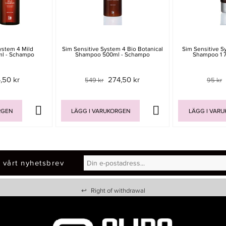
ystem 4 Mild
Sim Sensitive System 4 Bio Botanical
Sim Sensitive S
l - Schampo
Shampoo 500ml - Schampo
Shampoo 1 
,50 kr
274,50 kr
549 kr
95 kr
RGEN
LÄGG I VARUKORGEN
LÄGG I VAR
 vårt nyhetsbrev
↩
Right of withdrawal