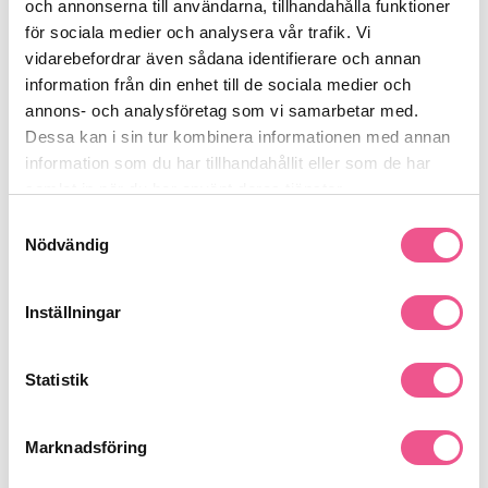
och annonserna till användarna, tillhandahålla funktioner
Olaplex No. 5P Blond Enhancer Toning Conditioner 250ml
– För
för sociala medier och analysera vår trafik. Vi
blont
,
färgat
eller
ljusat
hår som behöver
neutralisering
,
vidarebefordrar även sådana identifierare och annan
återfuktning
och en
frisk
blond nyans.
information från din enhet till de sociala medier och
Se mer
annons- och analysföretag som vi samarbetar med.
Dessa kan i sin tur kombinera informationen med annan
information som du har tillhandahållit eller som de har
samlat in när du har använt deras tjänster.
Produktdetaljer
Samtyckesval
Nödvändig
Recensioner
Inställningar
Finns i:
Statistik
Hår
Behandling
Skadat & Behandlat
Blont & Silver
Stora Flaskor
Marknadsföring