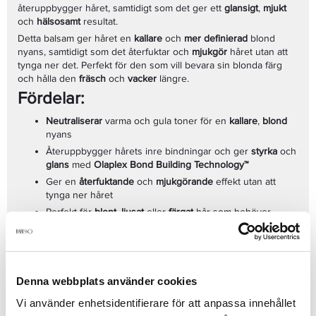
återuppbygger håret, samtidigt som det ger ett
glansigt
,
mjukt
och
hälsosamt
resultat.
Detta balsam ger håret en
kallare
och
mer definierad
blond
nyans, samtidigt som det återfuktar och
mjukgör
håret utan att
tynga ner det. Perfekt för den som vill bevara sin blonda färg
och hålla den
fräsch
och
vacker
längre.
Fördelar:
Neutraliserar
varma och gula toner för en
kallare
,
blond
nyans
Återuppbygger hårets inre bindningar och ger
styrka
och
glans
med
Olaplex Bond Building Technology™
Ger en
återfuktande
och
mjukgörande
effekt utan att
tynga ner håret
Perfekt för
blont
,
ljusat
eller
färgat
hår som behöver
Användning:
toning och vård
Lämnar håret
mjukt
,
glansigt
och
hanterbart
Efter schamponering, applicera
Olaplex No. 5P Blond Enhancer
Toning Conditioner
jämnt i
blött hår
och låt verka i
3–5 minuter
.
Skölj noggrant. För bästa resultat, använd tillsammans med
Denna webbplats använder cookies
Olaplex No. 4P Blond Enhancer Toning Shampoo
.
Volym: 1000
ml
Vi använder enhetsidentifierare för att anpassa innehållet
Varumärke:
Olaplex