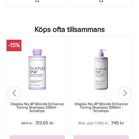
Köps ofta tillsammans
-15%
-
Olaplex No.4P Blonde Enhancer
Olaplex No.4P Blonde Enhancer
Toning Shampoo 250ml -
Toning Shampoo 1000ml -
Schampo
Schampo
313,65 kr
749 kr
369 kr
Rek. pris 1 095 kr