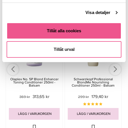
Liknande produkter
Visa detaljer
-15%
-40%
Tillåt alla cookies
Tillåt urval
Olaplex No. 5P Blond Enhancer
Schwarzkopf Professional
Toning Conditioner 250ml -
BlondMe Nourishing
Balsam
Conditioner 250ml - Balsam
313,65 kr
179,40 kr
369 kr
299 kr
LÄGG I VARUKORGEN
LÄGG I VARUKORGEN