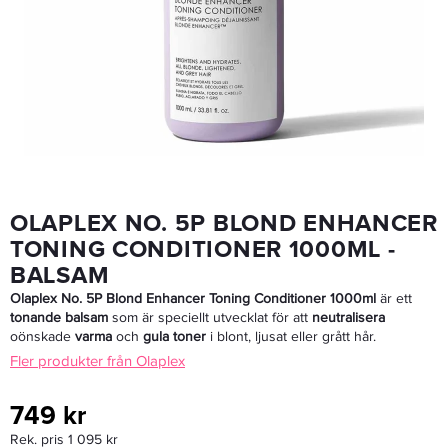
Olaplex Hair Perfector No3 100ml
305,15 kr
359 kr
LÄGG I VARUKORGEN
OLAPLEX NO. 5P BLOND ENHANCER
TONING CONDITIONER 1000ML -
BALSAM
Olaplex No. 5P Blond Enhancer Toning Conditioner 1000ml
är ett
tonande balsam
som är speciellt utvecklat för att
neutralisera
oönskade
varma
och
gula toner
i blont, ljusat eller grått hår.
Fler produkter från Olaplex
749 kr
Rek. pris 1 095 kr