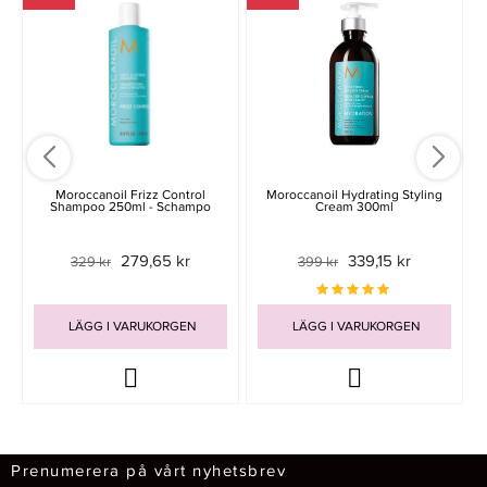
Moroccanoil Frizz Control
Moroccanoil Hydrating Styling
Shampoo 250ml - Schampo
Cream 300ml
279,65 kr
339,15 kr
329 kr
399 kr
LÄGG I VARUKORGEN
LÄGG I VARUKORGEN
Prenumerera på vårt nyhetsbrev