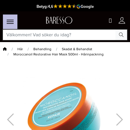
Hem
Hår
Behandling
Skadat & Behandlat
Moroccanoil Restorative Hair Mask 500ml - Hårinpackning
×
Passar din varukorg
-15%