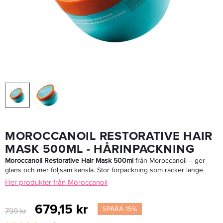
Moroccanoil Hydrating Styling Cream 75 Ml
152,15 kr
179 kr
LÄGG I VARUKORGEN
MOROCCANOIL RESTORATIVE HAIR
MASK 500ML - HÅRINPACKNING
Moroccanoil Restorative Hair Mask 500ml
från Moroccanoil – ger
glans och mer följsam känsla. Stor förpackning som räcker länge.
Fler produkter från Moroccanoil
679,15 kr
SPARA 15%
799 kr