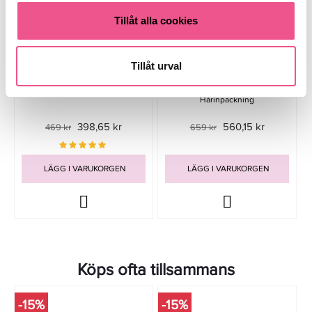
Tillåt alla cookies
Tillåt urval
Moroccanoil Restorative Hair
Amika Hydro Rush Intense
Mask 250ml - Hårinpackning
Moisture Hair Mask 500 Ml -
Hårinpackning
398,65 kr
560,15 kr
469 kr
659 kr
LÄGG I VARUKORGEN
LÄGG I VARUKORGEN
Köps ofta tillsammans
-15%
-15%
-