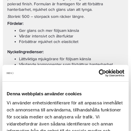
polerad finish. Formulan är framtagen för att förbättra
hanterbarhet, mjukhet och glans utan att tynga.
Storlek:
500 – storpack som räcker längre.
Fördelar:
Ger glans och mer följsam känsla
Vårdar intensivt och återfuktar
Förbättrar mjukhet och elasticitet
Nyckelingredienser:
Lättviktiga mjukgörare för följsam känsla
Vårdande komponenter som förbättrar hanterbarhet
Glansgivande ämnen för en polerad finish
Användning:
Applicera i nytvättat hår, låt verka rekommenderad tid och skölj.
Passar för:
Denna webbplats använder cookies
Normalt till torrt hår
Vi använder enhetsidentifierare för att anpassa innehållet
Vård och mjukhet
och annonserna till användarna, tillhandahålla funktioner
Glans och följsamhet
för sociala medier och analysera vår trafik. Vi
Se mer
vidarebefordrar även sådana identifierare och annan
information från din enhet till de sociala medier och