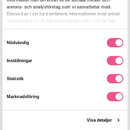
annons- och analysföretag som vi samarbetar med.
Dessa kan i sin tur kombinera informationen med annan
Produktdetaljer
information som du har tillhandahållit eller som de har
samlat in när du har använt deras tjänster.
Recensioner
Samtyckesval
Nödvändig
Finns i:
Inställningar
Hår
Behandling
Skadat & Behandlat
Statistik
Liknande produkter
Marknadsföring
-15%
-15%
-
Visa detaljer