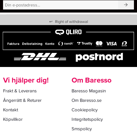
↩
Right of withdrawal
Vi hjälper dig!
Om Baresso
Frakt & Leverans
Baresso Magasin
Ångerrätt & Returer
Om Baresso.se
Kontakt
Cookiepolicy
Köpvillkor
Integritetspolicy
Smspolicy