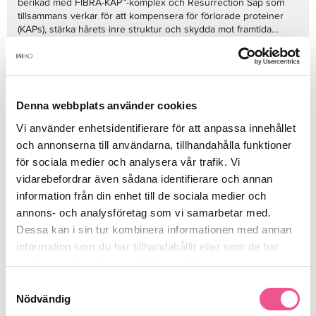
berikad med FIBRA-KAP™-komplex och Resurrection Sap som
tillsammans verkar för att kompensera för förlorade proteiner
(KAPs), stärka hårets inre struktur och skydda mot framtida
slitage. Denna intensiva behandling är idealisk för hår med hög
Fördelar med Kérastase Resistance Masque Thérapiste:
skadenivå (erosion level 3-4) som behöver maximal
Djupgående reparation:
Återställer hårfibrerna på insidan.
återuppbyggnad och vård.
Stärkande effekt:
Gör håret mer motståndskraftigt mot
brott och slitage.
Ökad elasticitet:
Håret återfår sin naturliga spänst.
Denna webbplats använder cookies
Intensiv näring:
Tillför essentiella näringsämnen för ett
Vi använder enhetsidentifierare för att anpassa innehållet
friskare hår.
Mjukgörande:
Gör håret silkeslent och lätt att reda ut.
och annonserna till användarna, tillhandahålla funktioner
Huvudingredienser:
Förbättrad vitalitet:
Håret känns revitaliserat och får ny
för sociala medier och analysera vår trafik. Vi
lyster.
FIBRA-KAP™ (SP 94, 6 aminosyror, 1 veteproteinhydrolat):
vidarebefordrar även sådana identifierare och annan
Speciellt utvecklad för mycket skadat och överbehandlat
Kompenserar för förlorade proteiner och återaktiverar
information från din enhet till de sociala medier och
hår
deras syntes för att stärka hårets struktur.
Resurrection Sap (Sève de Résurrection):
Känd för sina
annons- och analysföretag som vi samarbetar med.
återuppbyggande egenskaper.
Dessa kan i sin tur kombinera informationen med annan
information som du har tillhandahållit eller som de har
Användning:
samlat in när du har använt deras tjänster.
Applicera en generös mängd i nytvättat och handdukstorkat hår,
från mellanlängderna till topparna. Massera försiktigt in
Samtyckesval
produkten. Låt verka i 5-10 minuter. Emulgera med lite vatten
Nödvändig
och skölj sedan noggrant. För bästa resultat, använd