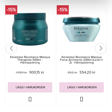
-15%
-15%
-
Kérastase Resistance Masque
Kérastase Resistance Masque
Thérapiste 500ml -
Force Architecte 200ml (Level 1-
Hårinpackning
2) - Hårinpackning
900,15 kr
554,20 kr
1 059 kr
652 kr
LÄGG I VARUKORGEN
LÄGG I VARUKORGEN