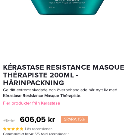
Paul Mitchell Ultimate Color Repair Shampoo 250 Ml - Schampo
174,30 kr
249 kr
LÄGG I VARUKORGEN
KÉRASTASE RESISTANCE MASQUE
THÉRAPISTE 200ML -
HÅRINPACKNING
Ge ditt extremt skadade och överbehandlade hår nytt liv med
Kérastase Resistance Masque Thérapiste
.
Fler produkter från Kerastase
606,05 kr
SPARA 15%
713 kr
Läs recensionen
Genomsnittligt betyg:
5
/5 Antal recensioner:
1