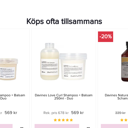
Köps ofta tillsammans
-20%
ampoo + Balsam
Davines Love Curl Shampoo + Balsam
Davines Natura
 Duo
250ml - Duo
Scham
569 kr
569 kr
kr
Rek. pris 678 kr
339 kr