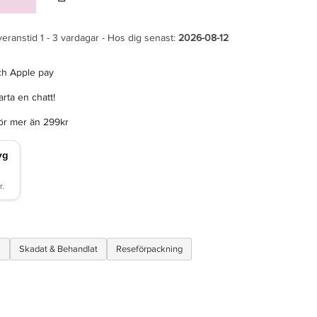
veranstid 1 - 3 vardagar - Hos dig senast:
2026-08-12
ch Apple pay
rta en chatt!
för mer än 299kr
a
Skadat & Behandlat
Reseförpackning