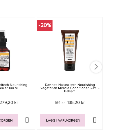
-20%
altech Nourishing
Davines Naturaltech Nourishing
Davines N
ealer 100 Ml
Vegetarian Miracle Conditioner 60ml -
Shampoo
Balsam
Conditioning
279,20 kr
135,20 kr
169 kr
Rek. pri
UKORGEN
LÄGG I VARUKORGEN
LÄGG I V