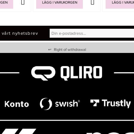
RGEN
LÄGG I VARUKORGEN
LÄGG I VAR
 vårt nyhetsbrev
↩
Right of withdrawal