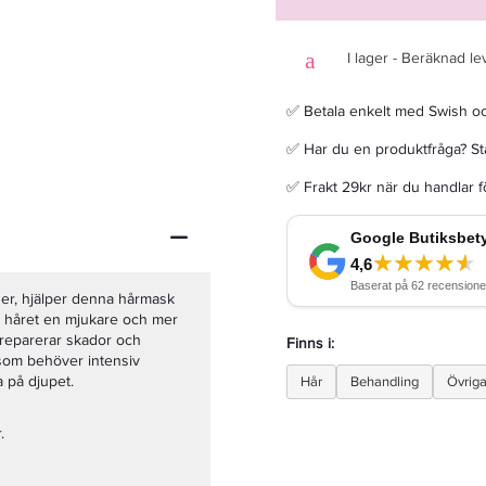
I lager - Beräknad le
✅ Betala enkelt med Swish o
Grazette Neccin Body Wash Balanced Healthy Skin Fragrance Free 200ml
✅ Har du en produktfråga? Sta
✅ Frakt 29kr när du handlar 
89,50 kr
179 kr
LÄGG I VARUKORGEN
er, hjälper denna hårmask
er håret en mjukare och mer
, reparerar skador och
Finns i:
 som behöver intensiv
a på djupet.
Hår
Behandling
Övrig
.
.