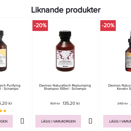
Liknande produkter
-20%
-20%
ech Purifying
Davines Naturaltech Replumping
Davines Natur
 - Schampo
Shampoo 100ml - Schampo
Keratin S
5,20 kr
135,20 kr
169 kr
349 kr
RGEN
LÄGG I VARUKORGEN
LÄGG I VAR