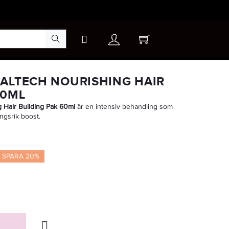
×
ALTECH NOURISHING HAIR
60ML
g
Hair
Building
Pak
60ml
är
en
intensiv
behandling
som
-30%
ingsrik
boost
.
SPARA 20%