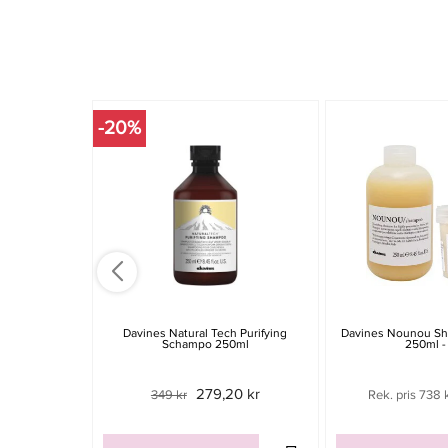
-20%
Davines Natural Tech Purifying
Davines Nounou Sh
Schampo 250ml
250ml -
279,20 kr
349 kr
Rek. pris 738 