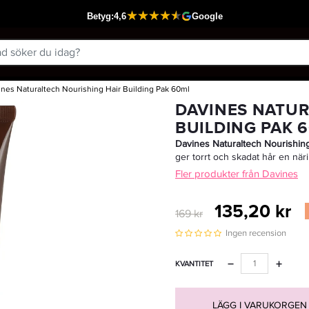
ines Naturaltech Nourishing Hair Building Pak 60ml
Passar din varukorg
DAVINES NATUR
BUILDING PAK 
Davines
Naturaltech
Nourishin
ger
torrt
och
skadat
hår
en
när
Fler produkter från Davines
135,20 kr
169 kr
Ingen recension
−
+
KVANTITET
LÄGG I VARUKORGEN