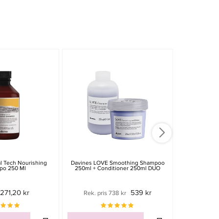
-20%
l Tech Nourishing
Davines LOVE Smoothing Shampoo
Davines Nat
po 250 Ml
250ml + Conditioner 250ml DUO
Vegetarian Mi
271,20 kr
539 kr
Rek. pris 738 kr
379 