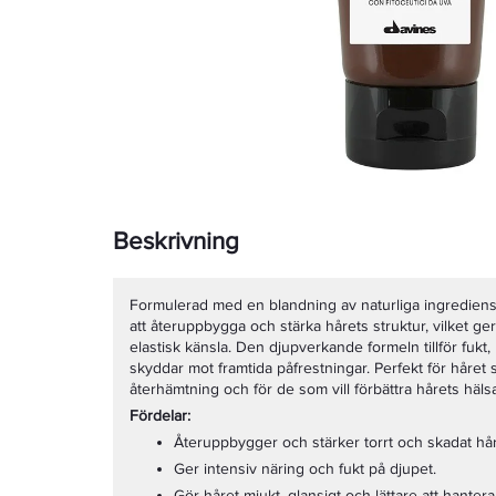
Beskrivning
Formulerad med en blandning av naturliga ingrediens
att återuppbygga och stärka hårets struktur, vilket g
elastisk känsla. Den djupverkande formeln tillför fukt
skyddar mot framtida påfrestningar. Perfekt för håret
återhämtning och för de som vill förbättra hårets häls
Fördelar:
Återuppbygger och stärker torrt och skadat hår
Ger intensiv näring och fukt på djupet.
Gör håret mjukt, glansigt och lättare att hantera