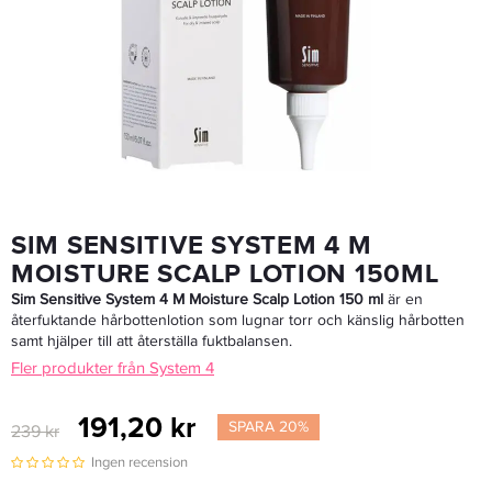
Grazette Neccin 2 Shampoo Dandruff Protector 250ml - Schampo
209 kr
Rek. pris 249 kr
LÄGG I VARUKORGEN
SIM SENSITIVE SYSTEM 4 M
MOISTURE SCALP LOTION 150ML
Sim Sensitive System 4 M Moisture Scalp Lotion 150 ml
är en
återfuktande hårbottenlotion som lugnar torr och känslig hårbotten
samt hjälper till att återställa fuktbalansen.
Fler produkter från System 4
191,20 kr
SPARA 20%
239 kr
Ingen recension