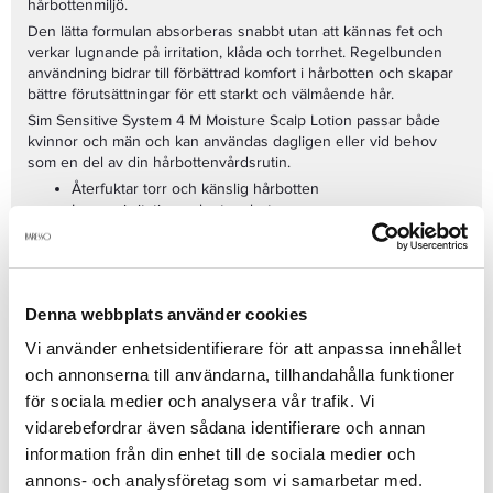
hårbottenmiljö.
Den lätta formulan absorberas snabbt utan att kännas fet och
verkar lugnande på irritation, klåda och torrhet. Regelbunden
användning bidrar till förbättrad komfort i hårbotten och skapar
bättre förutsättningar för ett starkt och välmående hår.
Sim Sensitive System 4 M Moisture Scalp Lotion passar både
kvinnor och män och kan användas dagligen eller vid behov
som en del av din hårbottenvårdsrutin.
Återfuktar torr och känslig hårbotten
Lugnar irritation och stramhet
Leave-in formula som inte tynger ner
Bidrar till en balanserad hårbotten
Passar daglig användning
Med
Sim Sensitive System 4 M Moisture Scalp Lotion 150 ml
får
Denna webbplats använder cookies
du en återfuktad, lugn och välmående hårbotten med ökad
Vi använder enhetsidentifierare för att anpassa innehållet
komfort och balans.
och annonserna till användarna, tillhandahålla funktioner
Se mer
för sociala medier och analysera vår trafik. Vi
vidarebefordrar även sådana identifierare och annan
information från din enhet till de sociala medier och
Produktdetaljer
annons- och analysföretag som vi samarbetar med.