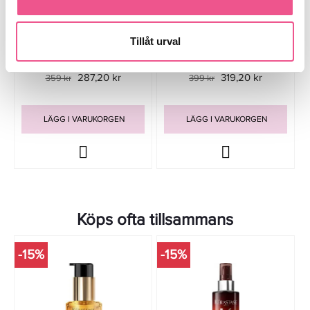
Wella SP Balance Scalp Lotion
Living Proof Scalp Care Dry Scalp
Tillåt urval
125ml
Treatment 100ml
287,20 kr
319,20 kr
359 kr
399 kr
LÄGG I VARUKORGEN
LÄGG I VARUKORGEN
Köps ofta tillsammans
-15%
-15%