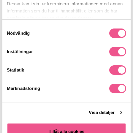
Dessa kan i sin tur kombinera informationen med annan
information som du har tillhandahållit eller som de har
Recensioner
samlat in när du har använt deras tjänster.
Samtyckesval
Nödvändig
Finns i:
Hår
Behandling
Mjäll & Hårbotten
Inställningar
Statistik
Liknande produkter
Marknadsföring
-20%
-20%
Visa detaljer
Tillåt alla cookies