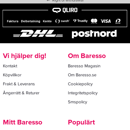
↩
Right of withdrawal
Vi hjälper dig!
Om Baresso
Kontakt
Baresso Magasin
Köpvillkor
Om Baresso.se
Frakt & Leverans
Cookiepolicy
Ångerrätt & Returer
Integritetspolicy
Smspolicy
Mitt Baresso
Populärt