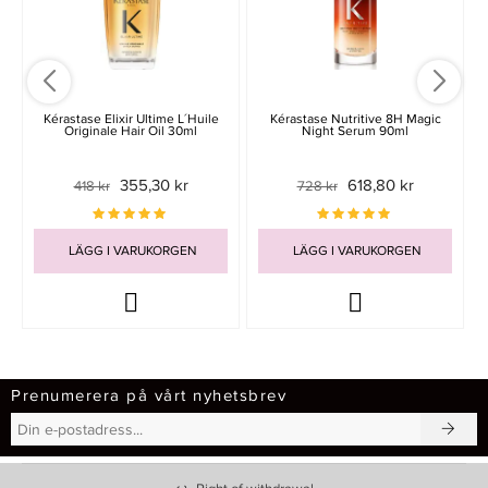
Kérastase Elixir Ultime L´Huile
Kérastase Nutritive 8H Magic
Originale Hair Oil 30ml
Night Serum 90ml
355,30 kr
618,80 kr
418 kr
728 kr
LÄGG I VARUKORGEN
LÄGG I VARUKORGEN
Prenumerera på vårt nyhetsbrev