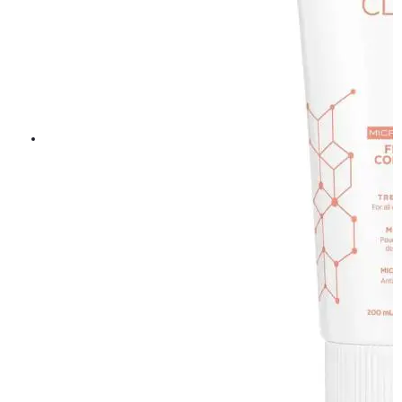
Davines OI All In One Milk 135ml
319,20 kr
399 kr
LÄGG I VARUKORGEN