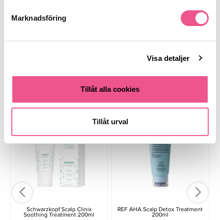
Marknadsföring
Finns i:
Hår
Behandling
Mjäll & Hårbotten
Visa detaljer
Liknande produkter
Tillåt alla cookies
-40%
-15%
Tillåt urval
Schwarzkopf Scalp Clinix
REF AHA Scalp Detox Treatment
Soothing Treatment 200ml
200ml