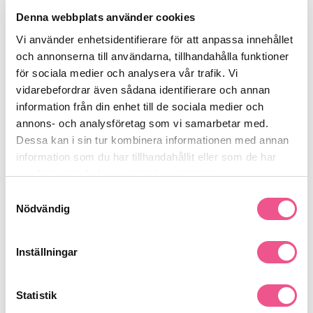
Behandlingen passar dig som upplever torr, irriterad eller
Denna webbplats använder cookies
fjällande hårbotten och vill komplettera din hårvårdsrutin med
en riktad behandling. Den hjälper hårbotten att kännas renare,
Vi använder enhetsidentifierare för att anpassa innehållet
lugnare och mer välmående utan att tynga ner håret.
och annonserna till användarna, tillhandahålla funktioner
Fördelar:
för sociala medier och analysera vår trafik. Vi
Motverkar synliga mjällflagor
vidarebefordrar även sådana identifierare och annan
Hjälper till att balansera hårbotten
information från din enhet till de sociala medier och
Ger en renare och fräschare känsla
Passar fjällande och obalanserad hårbotten
annons- och analysföretag som vi samarbetar med.
Professionell hårbottenbehandling
Dessa kan i sin tur kombinera informationen med annan
information som du har tillhandahållit eller som de har
Applicera enligt anvisning i hårbotten efter rengöring. Massera
försiktigt in och använd regelbundet för bästa resultat.
samlat in när du har använt deras tjänster.
Se mer
Samtyckesval
Nödvändig
Produktdetaljer
Inställningar
Statistik
Recensioner