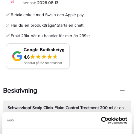
senast:
2026-08-13
✅ Betala enkelt med Swish och Apple pay
✅ Har du en produktfråga? Starta en chatt!
✅ Frakt 29kr när du handlar för mer än 299kr
Beskrivning
Schwarzkopf Scalp Clinix Flake Control Treatment 200 ml
är en
professionell behandling utvecklad för hårbotten med mjäll och
synliga flagor. Formulan hjälper till att balansera hårbotten,
reducera synliga mjällflagor och ge en fräschare känsla efter
användning.